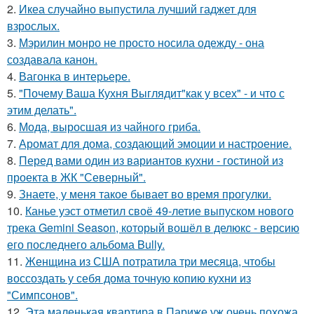
2.
Икеа случайно выпустила лучший гаджет для
взрослых.
3.
Мэрилин монро не просто носила одежду - она
создавала канон.
4.
Вагонка в интерьере.
5.
"Почему Ваша Кухня Выглядит"как у всех" - и что с
этим делать".
6.
Мода, выросшая из чайного гриба.
7.
Аромат для дома, создающий эмоции и настроение.
8.
Перед вами один из вариантов кухни - гостиной из
проекта в ЖК "Северный".
9.
Знаете, у меня такое бывает во время прогулки.
10.
Канье уэст отметил своё 49-летие выпуском нового
трека Gemini Season, который вошёл в делюкс - версию
его последнего альбома Bully.
11.
Женщина из США потратила три месяца, чтобы
воссоздать у себя дома точную копию кухни из
"Симпсонов".
12.
Эта маленькая квартира в Париже уж очень похожа