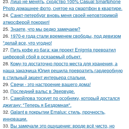
23.
Лицо не менять, сходство 100% Casual Smartphone
Photo домашнее фото, снятое на смартфон в квартире.
24.
Санкт-петербург вновь меня своей неповторимой
атмосферой покорил!
25.
Знаете, что мы редко замечаем?
26.
1970-е года стали временем свободы, под девизом
"делай все, что угодно!
27.
Пить кофе из бага: как проект Enigmia превратил
цифровой сбой в осязаемый объект.
28.
Кому-то достаточно просто места для хранения, а
наша заказчица Юлия решила превратить гардеробную
в стильный акцент интерьера спальни.
29.
Свечи - это настроение вашего дома!
30.
Последний вальс в Эвервуде.
31.
Самойлова тоскует по особняку, который достался
джигану: "Теперь я Бездомная".
32.
Galant в покрытии Emalux: стиль, прочность,
инновации.
33.
Вы замечали это ощущение: вроде всё чисто, но