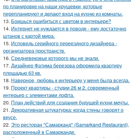
по планировке на наши хрущевки, которые
перепланируют и делают вход на кухню из комнаты.
13.
Боишься ошибиться с цветом в интерьере?
14.
Интернет не нуждается в поводе - ему достаточно
штанов с картой мира.
15.
Исповедь серийного переездного дизайнера -
организатора пространств.
16.
Средневековье которого мы не знали.
17.
Дизайнер Фатима березова оформила квартиру
площадью 63 кв.
18.
Наверное, любовь к интерьеру у меня была всегда.
19.
Проект квартиры - студии 26 м 2. современный
интерьер с элементами лофта.
20.
План действий для создания будущей кухни мечты.
21.
Декоративная штукатурка: когда стены говорят о
вкусе.
22.
Это ресторан "Самарканд" (Samarkand Restaurant),
расположенный в Самарканде.