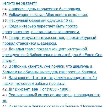
чего-то не хватает?
34.
7 апреля - день творческого беспорядка.
35.
Volkswagen показал Atlas нового поколения.
36.
Нескучный бежевый: однушка 40 кв.
37.
Когда интерьер перестаёт быть просто
пространством, он становится заявлением.
38.
Гипер - искусство томассон: когда архитектурный
провал становится шедевром.
39.
Дональд трамп показал концепт 50-этажной
президентской библиотеки с комнатой для Air Force One
внутри.
40.
В Японии, кажется, уже поняли, что шампунь и
бальзам не обязаны выглядеть как простые баночки.
41.
Ваза корсет. Что-то я так увлеклась подготовкой к
пасхе, что совсем забыла про вазу.
42.
ДР Винсент_ван_Гог (1853 - 1890).
43.
Реализованный интерьер квартиры, площадью 118
кв.
44.
Интересные факты о создании фильма "Покровские