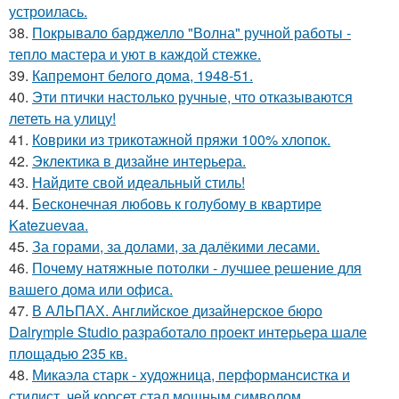
устроилась.
38.
Покрывало барджелло "Волна" ручной работы -
тепло мастера и уют в каждой стежке.
39.
Капремонт белого дома, 1948-51.
40.
Эти птички настолько ручные, что отказываются
лететь на улицу!
41.
Коврики из трикотажной пряжи 100% хлопок.
42.
Эклектика в дизайне интерьера.
43.
Найдите свой идеальный стиль!
44.
Бесконечная любовь к голубому в квартире
Katezuevaa.
45.
За горами, за долами, за далёкими лесами.
46.
Почему натяжные потолки - лучшее решение для
вашего дома или офиса.
47.
В АЛЬПАХ. Английское дизайнерское бюро
Dalrymple Studio разработало проект интерьера шале
площадью 235 кв.
48.
Микаэла старк - художница, перформансистка и
стилист, чей корсет стал мощным символом