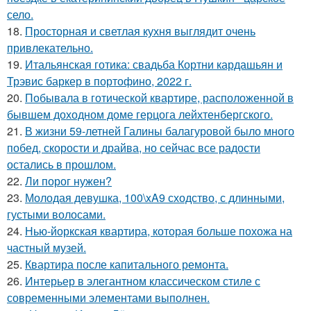
село.
18.
Просторная и светлая кухня выглядит очень
привлекательно.
19.
Итальянская готика: свадьба Кортни кардашьян и
Трэвис баркер в портофино, 2022 г.
20.
Побывала в готической квартире, расположенной в
бывшем доходном доме герцога лейхтенбергского.
21.
В жизни 59-летней Галины балагуровой было много
побед, скорости и драйва, но сейчас все радости
остались в прошлом.
22.
Ли порог нужен?
23.
Молодая девушка, 100\xA9 сходство, с длинными,
густыми волосами.
24.
Нью-йоркская квартира, которая больше похожа на
частный музей.
25.
Квартира после капитального ремонта.
26.
Интерьер в элегантном классическом стиле с
современными элементами выполнен.