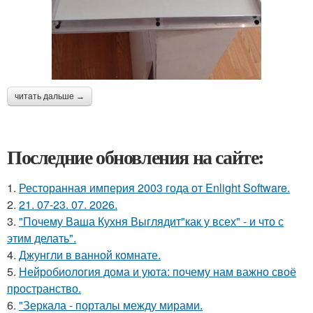
читать дальше →
Последние обновления на сайте:
1.
Ресторанная империя 2003 года от Enlight Software.
2.
21. 07-23. 07. 2026.
3.
"Почему Ваша Кухня Выглядит"как у всех" - и что с
этим делать".
4.
Джунгли в ванной комнате.
5.
Нейробиология дома и уюта: почему нам важно своё
пространство.
6.
"Зеркала - порталы между мирами.