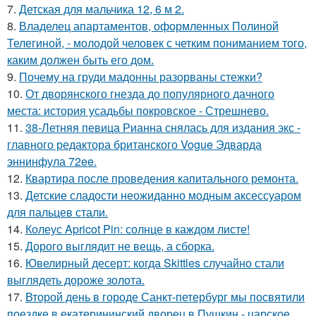
7.
Детская для мальчика 12, 6 м 2.
8.
Владелец апартаментов, оформленных Полиной
Телегиной, - молодой человек с четким пониманием того,
каким должен быть его дом.
9.
Почему на груди мадонны разорваны стежки?
10.
От дворянского гнезда до популярного дачного
места: история усадьбы покровское - Стрешнево.
11.
38-Летняя певица Рианна снялась для издания экс -
главного редактора британского Vogue Эдварда
эннинфула 72ee.
12.
Квартира после проведения капитального ремонта.
13.
Детские сладости неожиданно модным аксессуаром
для пальцев стали.
14.
Колеус Apricot Pin: солнце в каждом листе!
15.
Дорого выглядит не вещь, а сборка.
16.
Ювелирный десерт: когда Skittles случайно стали
выглядеть дороже золота.
17.
Второй день в городе Санкт-петербург мы посвятили
поездке в екатерининский дворец в Пушкин - царское