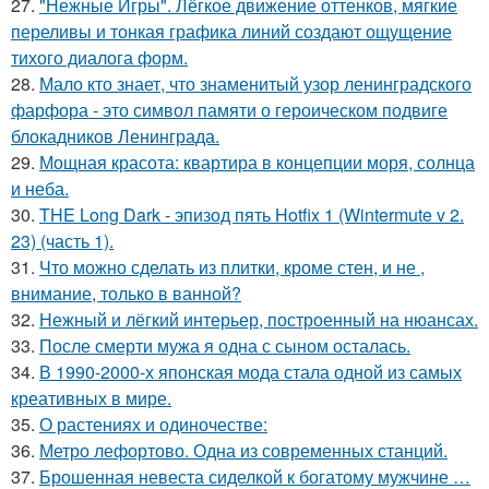
27.
"Нежные Игры". Лёгкое движение оттенков, мягкие
переливы и тонкая графика линий создают ощущение
тихого диалога форм.
28.
Мало кто знает, что знаменитый узор ленинградского
фарфора - это символ памяти о героическом подвиге
блокадников Ленинграда.
29.
Мощная красота: квартира в концепции моря, солнца
и неба.
30.
THE Long Dark - эпизод пять Hotfix 1 (Wintermute v 2.
23) (часть 1).
31.
Что можно сделать из плитки, кроме стен, и не ,
внимание, только в ванной?
32.
Нежный и лёгкий интерьер, построенный на нюансах.
33.
После смерти мужа я одна с сыном осталась.
34.
В 1990-2000-х японская мода стала одной из самых
креативных в мире.
35.
О растениях и одиночестве:
36.
Метро лефортово. Одна из современных станций.
37.
Брошенная невеста сиделкой к богатому мужчине …