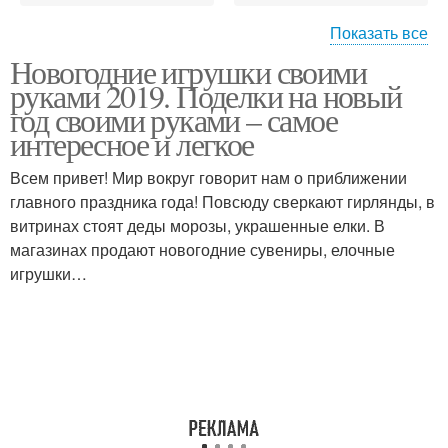
Показать все
Новогодние игрушки своими
Украшения к новому
Новогодние украшения
руками 2019. Поделки на новый
году
год своими руками – самое
интересное и легкое
Всем привет! Мир вокруг говорит нам о приближении
Украшения из ниток
Елочная игрушка
главного праздника года! Повсюду сверкают гирлянды, в
витринах стоят деды морозы, украшенные елки. В
магазинах продают новогодние сувениры, елочные
игрушки…