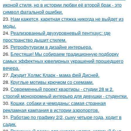
иконой стиля, но в истории любви её второй брак - это
символ фатальной ошибки.
23.
Нам кажется, каретная стяжка никогда не выйдет из
моды.
24.
Реализованный двухуровневый пентхаус: где
пространство дышит стилем.
25.
Ретрофутуризм в дизайне интерьера.
26.
Блестяще! Мы собираем традиционную подборку
самых эффектных ювелирных украшений прошедшего
вечера.
27.
Джудит Холмс Кларк - мама фей Дисней.
28.
Круглые мотивы крючком со схемами.
29.
Современный проект квартиры - студии 28 м 2.
строгий монохромный интерьер для девушки - студентки.
30.
Кошки, собаки и чемоданы: самая странная
рекламная кампания в истории аэропортов.
31.
Работаю по графику 2/2, сыну четыре года, ходит в
садик.