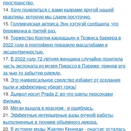
пространство.
14.
Хочу поделиться с вами кадрами другой нашей
квартиры, которую мы сдаем посуточно.
15.
Голливудская актриса Энн хэтэуэй сообщила, что
беременна в третий раз.
16.
Торжество Кортни кардашьян и Трэвиса баркера в
2022 году в портофино поразило масштабами и
эксцентричностью.
17.
В 2022 году 72-летняя женщина случайно похитила
часть экспоната из музея Пикассо в Париже, приняв его
за чью-то забытую одежду.
18.
Это универсальное средство избавит от оседания
пыли и эффективно уберёт грязь!
19.
Дьявол носит Prada 2: во что одеты персонажи
фильма.
20.
Меган вышла в красном - и ошиблась.
21.
Эффектные интерьерные вазы ручной работы,
выполненные в технике объемного декора.
22.
В истории моды Жаклин Кеннеди - онассис осталась