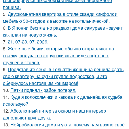
Dior обернулся шквалом критики из-за небрежного
пошива.
5.
Двухкомнатная квартира в стиле сканди кинфолк и
мебелью 50-х годов в высотке на котельнической.
6.
В Японии бесплатно раздают дома самураев - звучит
как план на новую жизнь.
7.
21. 07-23. 07. 2026.
8.
Жестяные бочки, которые обычно отправляют на
свалку, получают вторую жизнь в виде лофтовых
стульев и столов.
9.
Представьте себе: в Тольятти женщина решила сдать
свою квартиру на сутки группе подростков, и это
обернулось настоящим кошмаром!
10.
Пятки поднял - район потерял.
11.
Куда я колокольчики и какова их дальнейшая судьба
использую?
12.
Абсолютный питер за окном и наш интерьер
дополняют друг друга.
13.
Нейробиология дома и уюта: почему нам важно своё