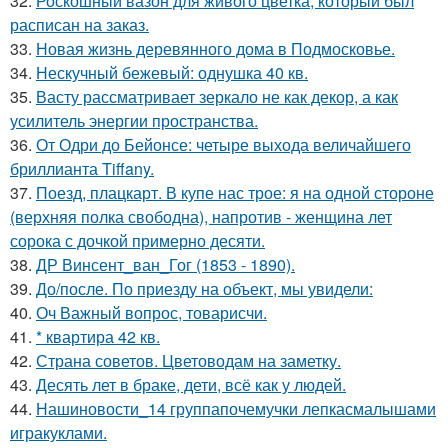
32.
Роскошный вазон для живого цветка, который был
расписан на заказ.
33.
Новая жизнь деревянного дома в Подмосковье.
34.
Нескучный бежевый: однушка 40 кв.
35.
Васту рассматривает зеркало не как декор, а как
усилитель энергии пространства.
36.
От Одри до Бейонсе: четыре выхода величайшего
бриллианта Tiffany.
37.
Поезд, плацкарт. В купе нас трое: я на одной стороне
(верхняя полка свободна), напротив - женщина лет
сорока с дочкой примерно десяти.
38.
ДР Винсент_ван_Гог (1853 - 1890).
39.
До/после. По приезду на объект, мы увидели:
40.
Оч Важный вопрос, товарисчи.
41.
* квартира 42 кв.
42.
Страна советов. Цветоводам на заметку.
43.
Десять лет в браке, дети, всё как у людей.
44.
Нашиновости_14 группапочемучки лепкасмалышами
игракуклами.