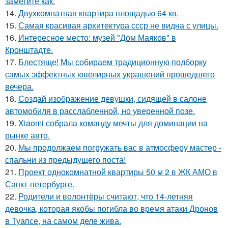
заметите как.
14.
Двухкомнатная квартира площадью 64 кв.
15.
Самая красивая архитектура ссср не видна с улицы.
16.
Интересное место: музей "Дом Маяков" в
Кронштадте.
17.
Блестяще! Мы собираем традиционную подборку
самых эффектных ювелирных украшений прошедшего
вечера.
18.
Создай изображение девушки, сидящей в салоне
автомобиля в расслабленной, но уверенной позе.
19.
Xiaomi собрала команду мечты для доминации на
рынке авто.
20.
Мы продолжаем погружать вас в атмосферу мастер -
спальни из предыдущего поста!
21.
Проект однокомнатной квартиры 50 м 2 в ЖК АМО в
Санкт-петербурге.
22.
Родители и волонтёры считают, что 14-летняя
девочка, которая якобы погибла во время атаки Дронов
в Туапсе, на самом деле жива.