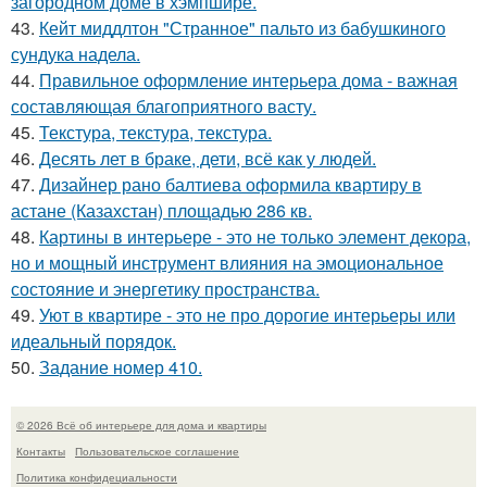
загородном доме в хэмпшире.
43.
Кейт миддлтон "Странное" пальто из бабушкиного
сундука надела.
44.
Правильное оформление интерьера дома - важная
составляющая благоприятного васту.
45.
Текстура, текстура, текстура.
46.
Десять лет в браке, дети, всё как у людей.
47.
Дизайнер рано балтиева оформила квартиру в
астане (Казахстан) площадью 286 кв.
48.
Картины в интерьере - это не только элемент декора,
но и мощный инструмент влияния на эмоциональное
состояние и энергетику пространства.
49.
Уют в квартире - это не про дорогие интерьеры или
идеальный порядок.
50.
Задание номер 410.
© 2026 Всё об интерьере для дома и квартиры
Контакты
Пользовательское соглашение
Политика конфидециальности