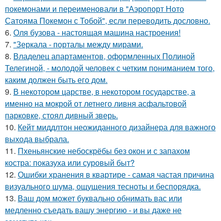
покемонами и переименовали в "Аэропорт Ното
Сатояма Покемон с Тобой", если переводить дословно.
6.
Оля бузова - настоящая машина настроения!
7.
"Зеркала - порталы между мирами.
8.
Владелец апартаментов, оформленных Полиной
Телегиной, - молодой человек с четким пониманием того,
каким должен быть его дом.
9.
В некотором царстве, в некотором государстве, а
именно на мокрой от летнего ливня асфальтовой
парковке, стоял дивный зверь.
10.
Кейт миддлтон неожиданного дизайнера для важного
выхода выбрала.
11.
Пхеньянские небоскрёбы без окон и с запахом
костра: показуха или суровый быт?
12.
Ошибки хранения в квартире - самая частая причина
визуального шума, ощущения тесноты и беспорядка.
13.
Ваш дом может буквально обнимать вас или
медленно съедать вашу энергию - и вы даже не