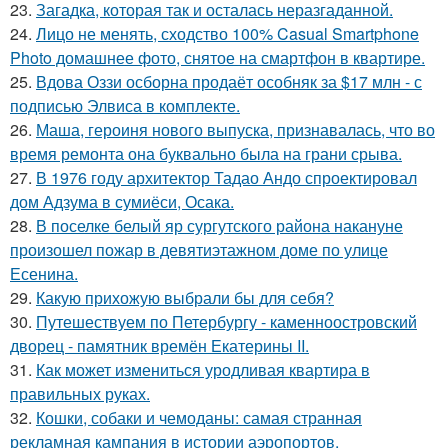
23.
Загадка, которая так и осталась неразгаданной.
24.
Лицо не менять, сходство 100% Casual Smartphone
Photo домашнее фото, снятое на смартфон в квартире.
25.
Вдова Оззи осборна продаёт особняк за $17 млн - с
подписью Элвиса в комплекте.
26.
Маша, героиня нового выпуска, признавалась, что во
время ремонта она буквально была на грани срыва.
27.
В 1976 году архитектор Тадао Андо спроектировал
дом Адзума в сумиёси, Осака.
28.
В поселке белый яр сургутского района накануне
произошел пожар в девятиэтажном доме по улице
Есенина.
29.
Какую прихожую выбрали бы для себя?
30.
Путешествуем по Петербургу - каменноостровский
дворец - памятник времён Екатерины II.
31.
Как может измениться уродливая квартира в
правильных руках.
32.
Кошки, собаки и чемоданы: самая странная
рекламная кампания в истории аэропортов.