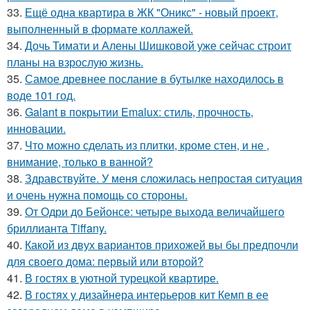
33.
Ещё одна квартира в ЖК "Оникс" - новый проект,
выполненный в формате коллажей.
34.
Дочь Тимати и Алены Шишковой уже сейчас строит
планы на взрослую жизнь.
35.
Самое древнее послание в бутылке находилось в
воде 101 год.
36.
Galant в покрытии Emalux: стиль, прочность,
инновации.
37.
Что можно сделать из плитки, кроме стен, и не ,
внимание, только в ванной?
38.
Здравствуйте. У меня сложилась непростая ситуация
и очень нужна помощь со стороны.
39.
От Одри до Бейонсе: четыре выхода величайшего
бриллианта Tiffany.
40.
Какой из двух вариантов прихожей вы бы предпочли
для своего дома: первый или второй?
41.
В гостях в уютной турецкой квартире.
42.
В гостях у дизайнера интерьеров кит Кемп в ее