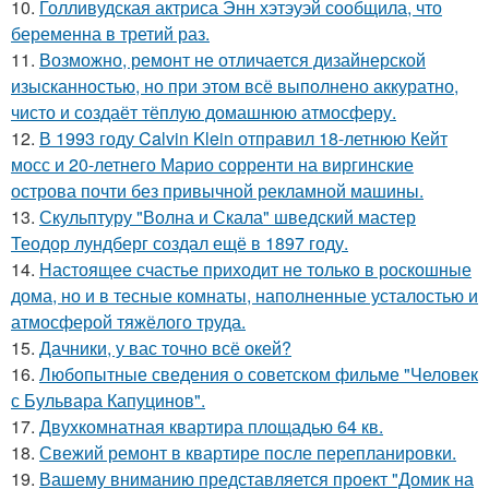
10.
Голливудская актриса Энн хэтэуэй сообщила, что
беременна в третий раз.
11.
Возможно, ремонт не отличается дизайнерской
изысканностью, но при этом всё выполнено аккуратно,
чисто и создаёт тёплую домашнюю атмосферу.
12.
В 1993 году Calvin Klein отправил 18-летнюю Кейт
мосс и 20-летнего Марио сорренти на виргинские
острова почти без привычной рекламной машины.
13.
Скульптуру "Волна и Скала" шведский мастер
Теодор лундберг создал ещё в 1897 году.
14.
Настоящее счастье приходит не только в роскошные
дома, но и в тесные комнаты, наполненные усталостью и
атмосферой тяжёлого труда.
15.
Дачники, у вас точно всё окей?
16.
Любопытные сведения о советском фильме "Человек
с Бульвара Капуцинов".
17.
Двухкомнатная квартира площадью 64 кв.
18.
Свежий ремонт в квартире после перепланировки.
19.
Вашему вниманию представляется проект "Домик на