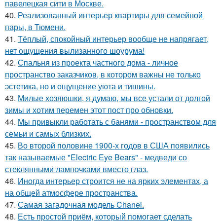
павелецкая сити в Москве.
40.
Реализованный интерьер квартиры для семейной
пары, в Тюмени.
41.
Тёплый, спокойный интерьер вообще не напрягает,
нет ощущения вылизанного шоурума!
42.
Спальня из проекта частного дома - личное
пространство заказчиков, в котором важны не только
эстетика, но и ощущение уюта и тишины.
43.
Милые хозяюшки, я думаю, мы все устали от долгой
зимы и хотим перемен этот пост про обновки.
44.
Мы привыкли работать с банями - пространством для
семьи и самых близких.
45.
Во второй половине 1900-х годов в США появились
так называемые "Electric Eye Bears" - медведи со
стеклянными лампочками вместо глаз.
46.
Иногда интерьер строится не на ярких элементах, а
на общей атмосфере пространства.
47.
Самая загадочная модель Chanel.
48.
Есть простой приём, который помогает сделать