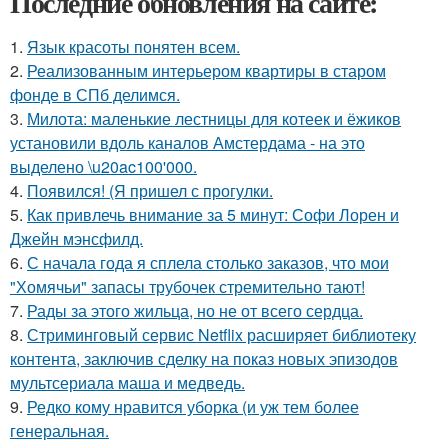
Последние обновления на сайте:
1.
Язык красоты понятен всем.
2.
Реализованным интерьером квартиры в старом
фонде в СПб делимся.
3.
Милота: маленькие лестницы для котеек и ёжиков
установили вдоль каналов Амстердама - на это
выделено \u20ac100'000.
4.
Появился! (Я пришел с прогулки.
5.
Как привлечь внимание за 5 минут: Софи Лорен и
Джейн мэнсфилд.
6.
С начала года я сплела столько заказов, что мои
"Хомячьи" запасы трубочек стремительно тают!
7.
Рады за этого жильца, но не от всего сердца.
8.
Стриминговый сервис Netflix расширяет библиотеку
контента, заключив сделку на показ новых эпизодов
мультсериала маша и медведь.
9.
Редко кому нравится уборка (и уж тем более
генеральная.