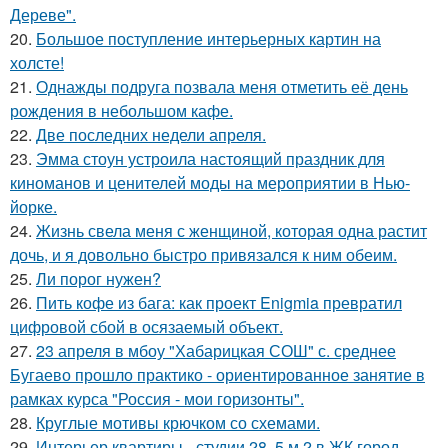
Дереве".
20.
Большое поступление интерьерных картин на
холсте!
21.
Однажды подруга позвала меня отметить её день
рождения в небольшом кафе.
22.
Две последних недели апреля.
23.
Эмма стоун устроила настоящий праздник для
киноманов и ценителей моды на мероприятии в Нью-
йорке.
24.
Жизнь свела меня с женщиной, которая одна растит
дочь, и я довольно быстро привязался к ним обеим.
25.
Ли порог нужен?
26.
Пить кофе из бага: как проект Enigmia превратил
цифровой сбой в осязаемый объект.
27.
23 апреля в мбоу "Хабарицкая СОШ" с. среднее
Бугаево прошло практико - ориентированное занятие в
рамках курса "Россия - мои горизонты".
28.
Круглые мотивы крючком со схемами.
29.
Интерьер квартиры - студии 28, 5 м 2 в ЖК город