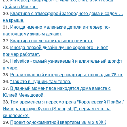
Дейли в Москве.
30.
Квартира с атмосферой загородного дома и садом …
на крыше.
31.
Иногда именно маленькие детали интерьер по-
настоящему живым делают.
32.
Квартира после капитального ремонта.
33.
Иногда плохой дизайн лучше хорошего - и вот
пример работает.
34.
Helvetica - самый узнаваемый и влиятельный шрифт
в мире.
35.
Реализованный интерьер квартиры, площадью 78 кв.
36.
"Так это в Турции, там тепло.
37.
В данный момент все находятся дома вместе с
Юлией Меньшовой.
38.
Тем временем я пересмотрела "Королевский Приём /
Императорскую Кухню (Shang shi)", сериал есть на
кинопоиске).
39.
Проект однокомнатной квартиры 36 м 2 в ЖК