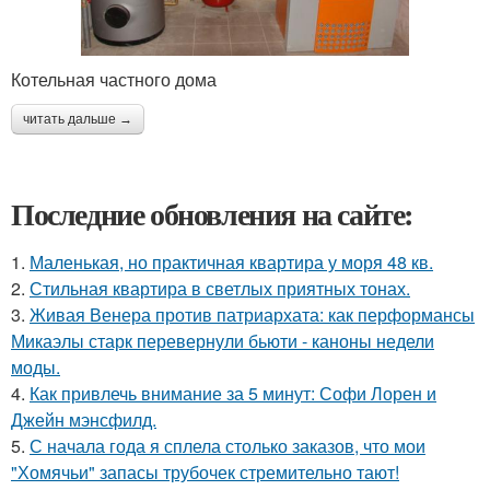
Котельная частного дома
читать дальше →
Последние обновления на сайте:
1.
Маленькая, но практичная квартира у моря 48 кв.
2.
Стильная квартира в светлых приятных тонах.
3.
Живая Венера против патриархата: как перформансы
Микаэлы старк перевернули бьюти - каноны недели
моды.
4.
Как привлечь внимание за 5 минут: Софи Лорен и
Джейн мэнсфилд.
5.
С начала года я сплела столько заказов, что мои
"Хомячьи" запасы трубочек стремительно тают!