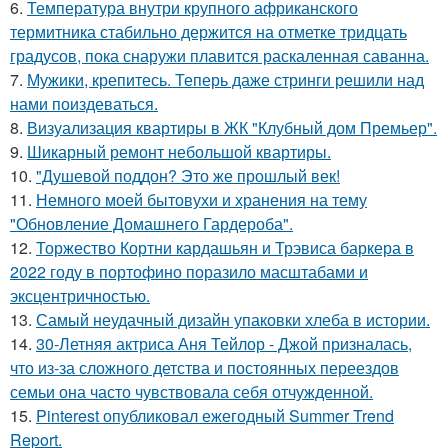
6.
Температура внутри крупного африканского
термитника стабильно держится на отметке тридцать
градусов, пока снаружи плавится раскаленная саванна.
7.
Мужики, крепитесь. Теперь даже стринги решили над
нами поиздеваться.
8.
Визуализация квартиры в ЖК "Клубный дом Премьер".
9.
Шикарный ремонт небольшой квартиры.
10.
"Душевой поддон? Это же прошлый век!
11.
Немного моей бытовухи и хранения на тему
"Обновление Домашнего Гардероба".
12.
Торжество Кортни кардашьян и Трэвиса баркера в
2022 году в портофино поразило масштабами и
эксцентричностью.
13.
Самый неудачный дизайн упаковки хлеба в истории.
14.
30-Летняя актриса Аня Тейлор - Джой призналась,
что из-за сложного детства и постоянных переездов
семьи она часто чувствовала себя отчужденной.
15.
Pinterest опубликовал ежегодный Summer Trend
Report.