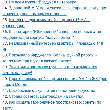
33.
Не всем нужен "Воздух" в интерьере.
34.
Здравствуйте. У меня сложилась непростая ситуация
и очень нужна помощь со стороны.
35.
Интерьер однокомнатной квартиры 46 м 2 в
Краснодаре.
36.
В санатории "Юбилейный" завершен первый этап
модернизации корпуса "парус номер 1".
37.
Реализованный интерьер квартиры, площадью 118
кв.
38.
Покрывало барджелло "Волна" ручной работы -
тепло мастера и уют в каждой стежке.
39.
Эти птички настолько ручные, что отказываются
лететь на улицу!
40.
Проект 1-комнатной квартиры почти 40 м 2 в ЖК Грин
парк в Москве.
41.
Воскресный факультатив по истории искусства.
42.
Страна советов. Цветоводам на заметку.
43.
Как создать гармоничное пространство: советы по
васту.