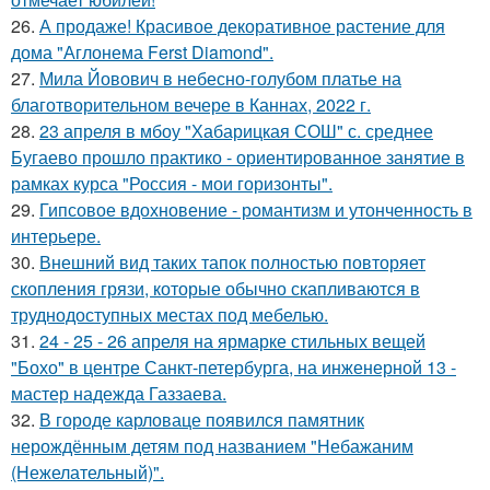
26.
А продаже! Красивое декоративное растение для
дома "Аглонема Ferst Diamond".
27.
Мила Йовович в небесно-голубом платье на
благотворительном вечере в Каннах, 2022 г.
28.
23 апреля в мбоу "Хабарицкая СОШ" с. среднее
Бугаево прошло практико - ориентированное занятие в
рамках курса "Россия - мои горизонты".
29.
Гипсовое вдохновение - романтизм и утонченность в
интерьере.
30.
Внешний вид таких тапок полностью повторяет
скопления грязи, которые обычно скапливаются в
труднодоступных местах под мебелью.
31.
24 - 25 - 26 апреля на ярмарке стильных вещей
"Бохо" в центре Санкт-петербурга, на инженерной 13 -
мастер надежда Газзаева.
32.
В городе карловаце появился памятник
нерождённым детям под названием "Небажаним
(Нежелательный)".