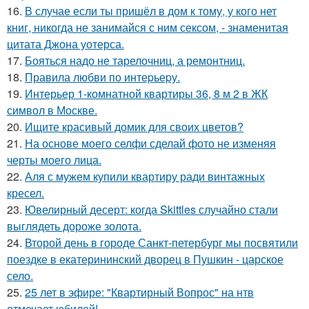
16.
В случае если ты пришёл в дом к тому, у кого нет
книг, никогда не занимайся с ним сексом, - знаменитая
цитата Джона уотерса.
17.
Бояться надо не тарелочниц, а ремонтниц.
18.
Правила любви по интеpьеpу.
19.
Интерьер 1-комнатной квартиры 36, 8 м 2 в ЖК
символ в Москве.
20.
Ищите красивый домик для своих цветов?
21.
На основе моего селфи сделай фото не изменяя
черты моего лица.
22.
Аля с мужем купили квартиру ради винтажных
кресел.
23.
Ювелирный десерт: когда Skittles случайно стали
выглядеть дороже золота.
24.
Второй день в городе Санкт-петербург мы посвятили
поездке в екатерининский дворец в Пушкин - царское
село.
25.
25 лет в эфире: "Квартирный Вопрос" на нтв
отмечает юбилей!