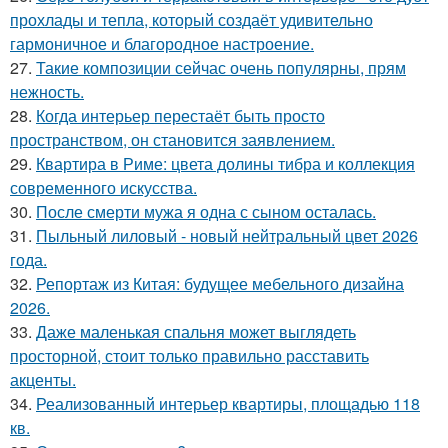
прохлады и тепла, который создаёт удивительно
гармоничное и благородное настроение.
27.
Такие композиции сейчас очень популярны, прям
нежность.
28.
Когда интерьер перестаёт быть просто
пространством, он становится заявлением.
29.
Квартира в Риме: цвета долины тибра и коллекция
современного искусства.
30.
После смерти мужа я одна с сыном осталась.
31.
Пыльный лиловый - новый нейтральный цвет 2026
года.
32.
Репортаж из Китая: будущее мебельного дизайна
2026.
33.
Даже маленькая спальня может выглядеть
просторной, стоит только правильно расставить
акценты.
34.
Реализованный интерьер квартиры, площадью 118
кв.