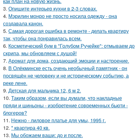
как план на новую жизнь.
3.
Опишите интерьер кухни в 2-3 словах.
4.
Мэрилин монро не просто носила одежду - она
создавала канон.
5.
Самая дорогая ошибка в ремонте - делать квартиру
так, чтобы она понравилась всем.
6.
Косметический бум в "Голубом Ручейке": отмываем до
скрипа, мы обновляем с душой!
7.
Аромат для дома, создающий эмоции и настроение.
8.
В Олёкминске есть очень необычный памятник - он
посвящён не человеку и не историческому событию, а
реке лене.
9.
Детская для мальчика 12, 6 м 2.
10.
Таким образом, если вы думали, что накладные
пряди и шиньоны - изобретение современных бьюти -
блогеров?
11.
Нежно - лиловое платье для умы, 1995 г.
12.
* квартира 40 кв.
13.
Мы обожаем ваши: до и после.