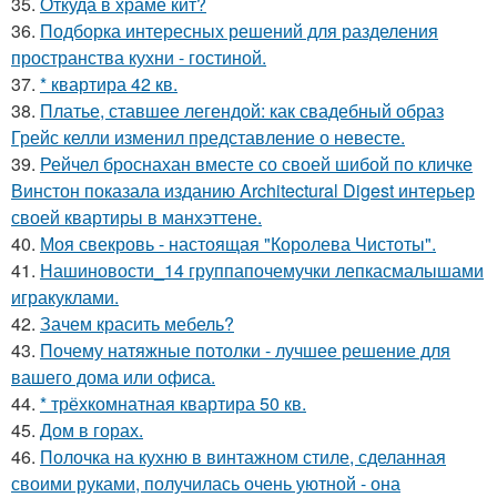
35.
Откуда в храме кит?
36.
Подборка интересных решений для разделения
пространства кухни - гостиной.
37.
* квартира 42 кв.
38.
Платье, ставшее легендой: как свадебный образ
Грейс келли изменил представление о невесте.
39.
Рейчел броснахан вместе со своей шибой по кличке
Винстон показала изданию Architectural Digest интерьер
своей квартиры в манхэттене.
40.
Моя свекровь - настоящая "Королева Чистоты".
41.
Нашиновости_14 группапочемучки лепкасмалышами
игракуклами.
42.
Зачем красить мебель?
43.
Почему натяжные потолки - лучшее решение для
вашего дома или офиса.
44.
* трёхкомнатная квартира 50 кв.
45.
Дом в горах.
46.
Полочка на кухню в винтажном стиле, сделанная
своими руками, получилась очень уютной - она