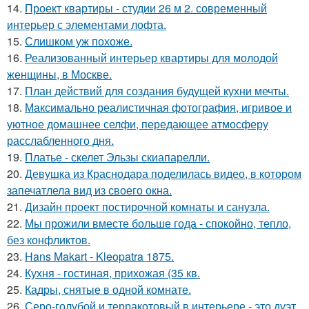
14.
Проект квартиры - студии 26 м 2. современный
интерьер с элементами лофта.
15.
Слишком уж похоже.
16.
Реализованный интерьер квартиры для молодой
женщины, в Москве.
17.
План действий для создания будущей кухни мечты.
18.
Максимально реалистичная фотография, игривое и
уютное домашнее селфи, передающее атмосферу
расслабленного дня.
19.
Платье - скелет Эльзы скиапарелли.
20.
Девушка из Краснодара поделилась видео, в котором
запечатлела вид из своего окна.
21.
Дизайн проект постирочной комнаты и санузла.
22.
Мы прожили вместе больше года - спокойно, тепло,
без конфликтов.
23.
Hans Makart - Kleopatra 1875.
24.
Кухня - гостиная, прихожая (35 кв.
25.
Кадры, снятые в одной комнате.
26.
Серо-голубой и терракотовый в интерьере - это дуэт