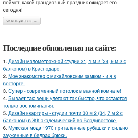
поймет, какой грандиозный праздник ожидает его
сегодня!
читать дальше →
Последние обновления на сайте:
1.
Дизайн малометражной студии 21, 1 м 2 (24, 9 м 2 с
балконом) в Краснодаре.
2.
Моё знакомство с михайловским замком - и я в
восторге!
3.
Супер - современный потолок в ванной комнате!
4.
Бывает так: вещи улетают так быстро, что остаются
только воспоминания.
5.
Дизайн квартиры - студии почти 30 м 2 (34, 7 м 2 с
балконом) в ЖК академический во Владивостоке.
6.
Мужская мода 1970 приталенные рубашки и сильно
зауженные в бедрах брюки.