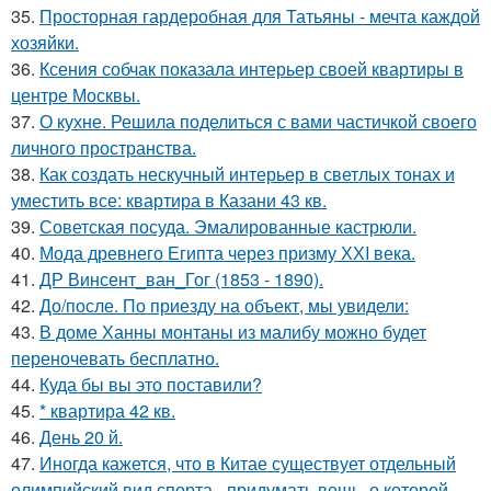
35.
Просторная гардеробная для Татьяны - мечта каждой
хозяйки.
36.
Ксения собчак показала интерьер своей квартиры в
центре Москвы.
37.
О кухне. Решила поделиться с вами частичкой своего
личного пространства.
38.
Как создать нескучный интерьер в светлых тонах и
уместить все: квартира в Казани 43 кв.
39.
Советская посуда. Эмалированные кастрюли.
40.
Мода древнего Египта через призму ХХI века.
41.
ДР Винсент_ван_Гог (1853 - 1890).
42.
До/после. По приезду на объект, мы увидели:
43.
В доме Ханны монтаны из малибу можно будет
переночевать бесплатно.
44.
Куда бы вы это поставили?
45.
* квартира 42 кв.
46.
День 20 й.
47.
Иногда кажется, что в Китае существует отдельный
олимпийский вид спорта - придумать вещь, о которой