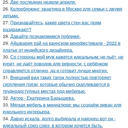
25.
Две последних недели апреля.
26.
Колорблокинг: квартира в Москве для семьи с двумя
детьми.
27.
Признавайтесь, какие цвета стен вас прям
раздражают?
28.
Давайте познакомимся поближе.
29.
Айшвария рай на каннском кинофестивале - 2022 в
платье от индийского дизайнера.
30.
Со стороны мой муж кажется идеальным: не пьёт, не
курит, не даёт поводов для ревности, с ребёнком
справляется отлично, да и готовит лучше многих.
31.
Внешний вид таких тапок полностью повторяет
скопления грязи, которые обычно скапливаются в
труднодоступных местах под мебелью.
32.
Автор - Екатерина Барышева.
33.
Мягкая мебель в миниатюре: мы создаём диван для
кукольного интерьера.
34.
Давно искала, долго выбирала и наконец вот он -
идеальный союз союз, в котором хочется быть.