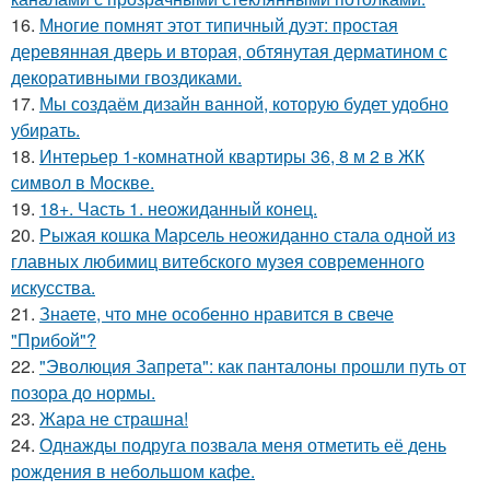
16.
Многие помнят этот типичный дуэт: простая
деревянная дверь и вторая, обтянутая дерматином с
декоративными гвоздиками.
17.
Мы создаём дизайн ванной, которую будет удобно
убирать.
18.
Интерьер 1-комнатной квартиры 36, 8 м 2 в ЖК
символ в Москве.
19.
18+. Часть 1. неожиданный конец.
20.
Рыжая кошка Марсель неожиданно стала одной из
главных любимиц витебского музея современного
искусства.
21.
Знаете, что мне особенно нравится в свече
"Прибой"?
22.
"Эволюция Запрета": как панталоны прошли путь от
позора до нормы.
23.
Жара не страшна!
24.
Однажды подруга позвала меня отметить её день
рождения в небольшом кафе.