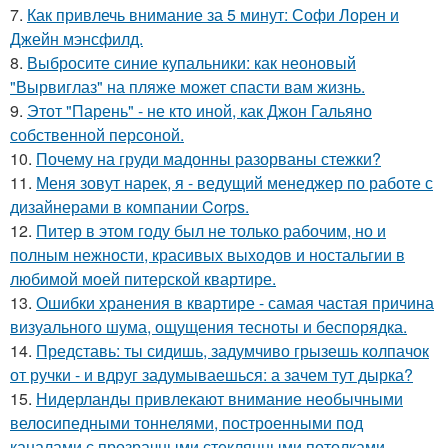
7.
Как привлечь внимание за 5 минут: Софи Лорен и
Джейн мэнсфилд.
8.
Выбросите синие купальники: как неоновый
"Вырвиглаз" на пляже может спасти вам жизнь.
9.
Этот "Парень" - не кто иной, как Джон Гальяно
собственной персоной.
10.
Почему на груди мадонны разорваны стежки?
11.
Меня зовут нарек, я - ведущий менеджер по работе с
дизайнерами в компании Corps.
12.
Питер в этом году был не только рабочим, но и
полным нежности, красивых выходов и ностальгии в
любимой моей питерской квартире.
13.
Ошибки хранения в квартире - самая частая причина
визуального шума, ощущения тесноты и беспорядка.
14.
Представь: ты сидишь, задумчиво грызешь колпачок
от ручки - и вдруг задумываешься: а зачем тут дырка?
15.
Нидерланды привлекают внимание необычными
велосипедными тоннелями, построенными под
каналами с прозрачными стеклянными потолками.