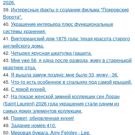
2026.
39.
Интересные факты о создании фильма "Покровские
Ворота".
40.
Украшение интерьера плюс функциональные
системы хранения.
41.
Викторианский дом 1875 года: тихая красота старого
английского дома.
42.
Четырех ярусная шкатулка (защита.
43.
Мне уже 56, я одна после развода, живу в старенькой
квартире отца.
44.
Я вышла замуж поздно: мне было 33, мужу - 36.
45.
Что-то есть особенное в спальнях под самой крышей.
46.
С яркой кухней.
47.
На показе женской зимней коллекции сен Лоран
(Saint Laurent) 2026 года украшения стали одним из
самых ярких элементов коллекции.
48.
Привет, обновленная кухня!
49.
Задание номер 410.
50.
Мировая бумага. Amy Feigley - Lee.