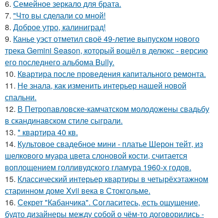
6.
Семейное зеркало для брата.
7.
"Что вы сделали со мной!
8.
Доброе утро, калиниград!
9.
Канье уэст отметил своё 49-летие выпуском нового
трека Gemini Season, который вошёл в делюкс - версию
его последнего альбома Bully.
10.
Квартира после проведения капитального ремонта.
11.
Не знала, как изменить интерьер нашей новой
спальни.
12.
В Петропавловске-камчатском молодожены свадьбу
в скандинавском стиле сыграли.
13.
* квартира 40 кв.
14.
Культовое свадебное мини - платье Шерон тейт, из
шелкового муара цвета слоновой кости, считается
воплощением голливудского гламура 1960-х годов.
15.
Классический интерьер квартиры в четырёхэтажном
старинном доме Xvii века в Стокгольме.
16.
Секрет "Кабанчика". Согласитесь, есть ощущение,
будто дизайнеры между собой о чём-то договорились -