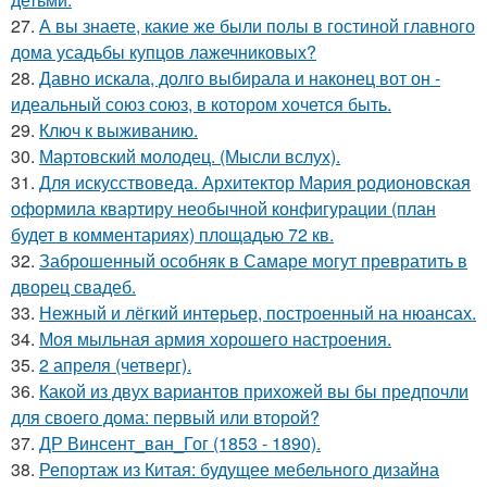
27.
А вы знаете, какие же были полы в гостиной главного
дома усадьбы купцов лажечниковых?
28.
Давно искала, долго выбирала и наконец вот он -
идеальный союз союз, в котором хочется быть.
29.
Ключ к выживанию.
30.
Мартовский молодец. (Мысли вслух).
31.
Для искусствоведа. Архитектор Мария родионовская
оформила квартиру необычной конфигурации (план
будет в комментариях) площадью 72 кв.
32.
Заброшенный особняк в Самаре могут превратить в
дворец свадеб.
33.
Нежный и лёгкий интерьер, построенный на нюансах.
34.
Моя мыльная армия хорошего настроения.
35.
2 апреля (четверг).
36.
Какой из двух вариантов прихожей вы бы предпочли
для своего дома: первый или второй?
37.
ДР Винсент_ван_Гог (1853 - 1890).
38.
Репортаж из Китая: будущее мебельного дизайна