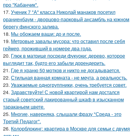
про "Кабанчик".
17.
Ученик 7 "А" класса Николай манаков посетил
ораниенбаум - дворцово-парковый ансамбль на южном
берегу финского залива.
18.
Мы обожаем ваши: до и после.
19.
Метровые завалы мусора: что оставил после себя
геймер, проживший в номере два года.
20.
Глюк в матрице посреди фукуоки: дерево, которое
выглядит так, будто его забыли дорендерить.
21.
Где я храню 50 мотков и никто не догадывается.
22.
Стильная ванная комната - не мечта, а реальность.
23.
Уважаемые одногруппники, очень требуется совет.
24.
Здравствуйте! С новой квартирой нам достался
старый советский лакированный шкаф в изысканном
тараканьем цвете.
25.
Многие, наверняка, слышали фразу "Среда - это
Третий Педагог".
26.
Колорблокинг: квартира в Москве для семьи с двумя
детьми.