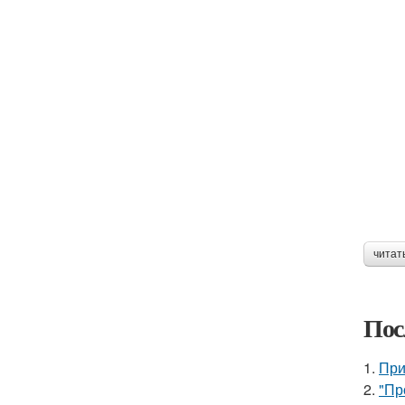
читат
Пос
1.
При
2.
"Пр