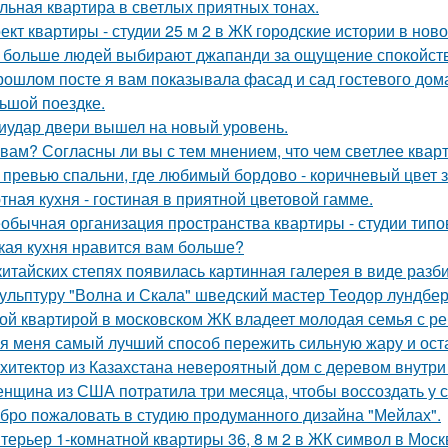
льная квартира в светлых приятных тонах.
ект квартиры - студии 25 м 2 в ЖК городские истории в нов
 больше людей выбирают джапанди за ощущение спокойстви
рошлом посте я вам показывала фасад и сад гостевого дома
ьшой поездке.
иудар двери вышел на новый уровень.
 вам? Согласны ли вы с тем мнением, что чем светлее квар
 превью спальни, где любимый бордово - коричневый цвет з
тная кухня - гостиная в приятной цветовой гамме.
обычная организация пространства квартиры - студии типо
кая кухня нравится вам больше?
китайских степях появилась картинная галерея в виде раз
ульптуру "Волна и Скала" шведский мастер Теодор лундберг
ой квартирой в московском ЖК владеет молодая семья с ре
я меня самый лучший способ пережить сильную жару и остат
хитектор из Казахстана невероятный дом с деревом внутри
нщина из США потратила три месяца, чтобы воссоздать у с
бро пожаловать в студию продуманного дизайна "Мейлах".
терьер 1-комнатной квартиры 36, 8 м 2 в ЖК символ в Моск