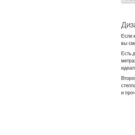
Диз
Если 
вы см
Есть 
метра
идеал
Второ
стелл
и про