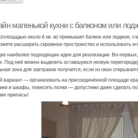
айн маленькой кухни с балконом или лод
к(площадью около 6 кв. м) примыкает балкон или лоджия, сч
ожете расширить скромное пространство и использовать е
две наиболее подходящие идеи для реализации. Во-первых
х. Под неё можно выделить оставшуюся низкую перегородк
ьная зона для завтраков получится, если из окон открывае
й вариант — организовать на присоединённой площади хра
ажи и шкафы, повесить полки — допустимо даже сделать по
чие припасы!