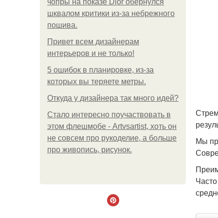
чопры на показе Dior обернулся
шквалом критики из-за небрежного
пошива.
Привет всем дизайнерам
интерьеров и не только!
5 ошибок в планировке, из-за
которых вы теряете метры.
Откуда у дизайнера так много идей?
Стрем
Стало интересно поучаствовать в
резул
этом флешмобе - Artvsartist, хоть он
не совсем про рукоделие, а больше
Мы пр
про живопись, рисунок.
Совре
Преим
Часто
средн