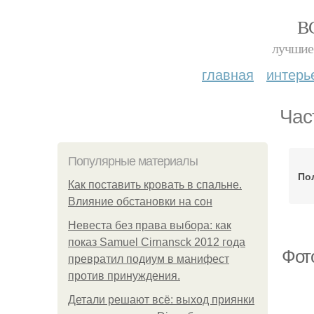
В
лучшие 
главная
интерь
Час
Популярные материалы
По
Как поставить кровать в спальне.
Влияние обстановки на сон
Невеста без права выбора: как
показ Samuel Cirnansck 2012 года
Фот
превратил подиум в манифест
против принуждения.
Детали решают всё: выход приянки