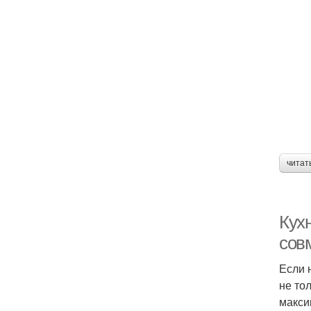
читат
Кух
сов
Если 
не то
макси