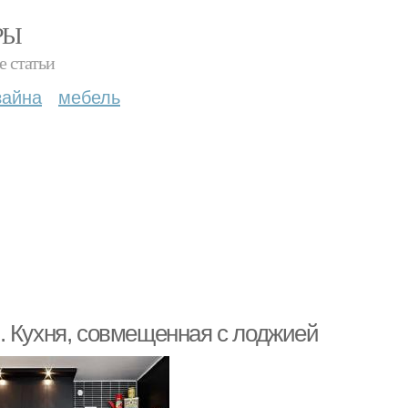
РЫ
е статьи
зайна
мебель
. Кухня, совмещенная с лоджией