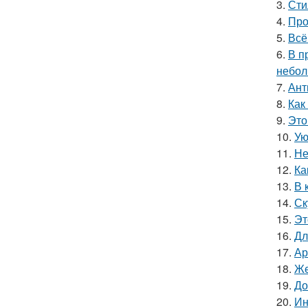
3.
Сти
4.
Про
5.
Всё
6.
В п
небол
7.
Ант
8.
Как
9.
Это
10.
Ую
11.
Не
12.
Ка
13.
В 
14.
Ск
15.
Эт
16.
Дл
17.
Ар
18.
Же
19.
До
20.
Ин