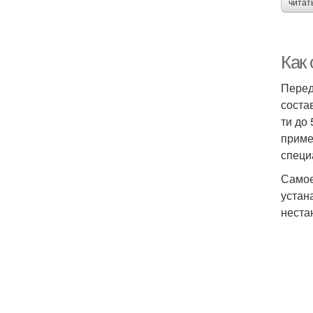
читат
Как
Перед
соста
ти до
приме
специ
Самое
устан
неста