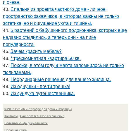
и океан.
43.
Спальня из проекта частного дома - личное
пространство заказчиков, в котором важны не только
эстетика, но и ощущение уюта и тишины.
44.
5 растений с бабушкиного подоконника, которых еще
недавно стыдились, а теперь они - на пике
популярности.
45.
Зачем красить мебель?
46.
* трёхкомнатная квартира 50 кв.
47.
Похоже, в этом году 8 марта запомнилось не только
тюльпанами.
48.
Неординарные решения для вашего жилища.
49.
Из однушки - почти трешка!
50.
Из сундука путешественника.
© 2026 Всё об интерьере для дома и квартиры
Контакты
Пользовательское соглашение
Политика конфидециальности
Обратная связь