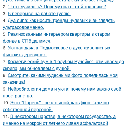
2.
"Что случилось? Почему она в этой тряпочке?
3.
В перерыве на работе гуляю.
4.
Дуа липа: как носить тренды нулевых и выглядеть
ультрасовременно.
5.
Реализованным интерьером квартиры в старом
фонде в СПб делимся.
6.
Уютная дача в Подмосковье в духе живописных
финских деревушек.
7.
Косметический бум в "Голубом Ручейке": отмываем до
скрипа, мы обновляем с душой!
8.
Смотрите, какими чудесными фото поделилась моя
заказчица!
9.
Нейробиология дома и уюта: почему нам важно своё
пространство.
10.
Этот "Парень" - не кто иной, как Джон Гальяно
собственной персоной.
11.
В некотором царстве, в некотором государстве, а
именно на мокрой от летнего ливня асфальтовой