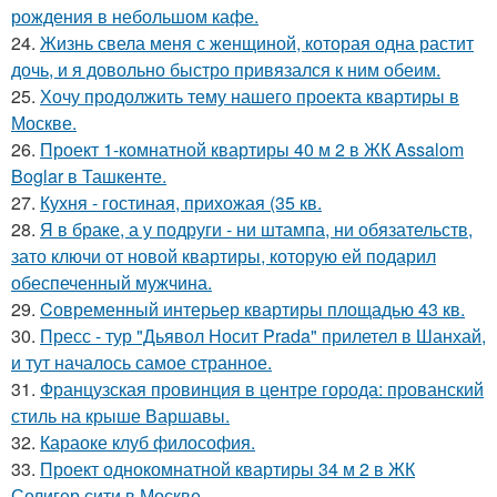
рождения в небольшом кафе.
24.
Жизнь свела меня с женщиной, которая одна растит
дочь, и я довольно быстро привязался к ним обеим.
25.
Хочу продолжить тему нашего проекта квартиры в
Москве.
26.
Проект 1-комнатной квартиры 40 м 2 в ЖК Assalom
Boglar в Ташкенте.
27.
Кухня - гостиная, прихожая (35 кв.
28.
Я в браке, а у подруги - ни штампа, ни обязательств,
зато ключи от новой квартиры, которую ей подарил
обеспеченный мужчина.
29.
Cовременный интерьер квартиры площадью 43 кв.
30.
Пресс - тур "Дьявол Носит Prada" прилетел в Шанхай,
и тут началось самое странное.
31.
Французская провинция в центре города: прованский
стиль на крыше Варшавы.
32.
Караоке клуб философия.
33.
Проект однокомнатной квартиры 34 м 2 в ЖК
Селигер сити в Москве.