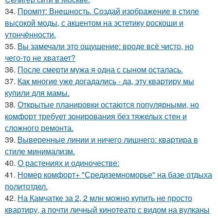
34.
Промпт: Внешность. Создай изображение в стиле
высокой моды, с акцентом на эстетику роскоши и
утончённости.
35.
Вы замечали это ощущение: вроде всё чисто, но
чего-то не хватает?
36.
После смерти мужа я одна с сыном осталась.
37.
Как многие уже догадались - да, эту квартиру мы
купили для мамы.
38.
Открытые планировки остаются популярными, но
комфорт требует зонирования без тяжелых стен и
сложного ремонта.
39.
Выверенные линии и ничего лишнего: квартира в
стиле минимализм.
40.
О растениях и одиночестве:
41.
Номер комфорт+ "Средиземноморье" на базе отдыха
политотдел.
42.
На Камчатке за 2, 2 млн можно купить не просто
квартиру, а почти личный кинотеатр с видом на вулканы