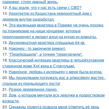
парковке, стоял дивный зверь.
12.
А вы знали, что у нас есть свечи с CBD?
13.
Архитектор из Казахстана невероятный дом с
деревом внутри разработал.
14.
Эта маленькая квартира в Париже уж очень похожа
по планировке на наши хрущевки, которые
перепланируют и делают вход на кухню из комнаты.
15.
Двухкомнатная квартира площадью 64 кв.
16.
Наконец - то закончили ремонт.
17.
"Переборщили", а точнее "перегорчили".
18.
Классический интерьер квартиры в четырёхэтажном
старинном доме Xvii века в Стокгольме.
19.
Наверное, любовь к интерьеру у меня была всегда.
20.
Мы продолжаем погружать вас в атмосферу мастер -
спальни из предыдущего поста!
21.
Резное деревянное панно.
22.
Дом, о котором мечтали все девочки в подростковом
возрасте.
23.
Однажды подруга позвала меня отметить её день