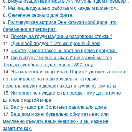
6.
Визуализация квартиры в ЖК "Клубный дом Премьер".
7.
Мы индивидуально работаем с каждым клиентом.
8.
Семейное зеркало для брата.
9.
Голливудская актриса Энн хэтэуэй сообщила, что
беременна в третий раз.
10.
Почему на груди мадонны разорваны стежки?
11.
"Душевой поддон? Это же прошлый век!
12.
Знаете, у меня такое бывает во время прогулки.
13.
Скульптуру "Волна и Скала" шведский мастер
Теодор лундберг создал ещё в 1897 году.
14.
Эта маленькая квартира в Париже уж очень похожа
по планировке на наши хрущевки, которые
перепланируют и делают вход на кухню из комнаты.
15.
Интернет не нуждается в поводе - ему достаточно
штанов с картой мира.
16.
Васту - шастра. Золотые правила для дома.
17.
Ваш дом может буквально обнимать вас или
медленно съедать вашу энергию - и вы даже не
заметите как.