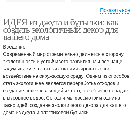
Показать все
ИДЕЯ из джута и бутылки: как
Бутылки для
Стеклянные бутылки
создать экологичный декор для
помещений
вашего дома
Введение
Современный мир стремительно движется в сторону
Пустые бутылки
Винные бутылки
экологичности и устойчивого развития. Мы все чаще
задумываемся о том, как минимизировать свое
воздействие на окружающую среду. Одним из способов
стать экологичнее является переработка отходов и
Инструкция для
создание полезных вещей из того, что обычно попадает
украшения
в мусорное ведро. Сегодня мы рассмотрим одну из
таких идей: создание экологичного декора для вашего
дома из джута и пластиковой бутылки.