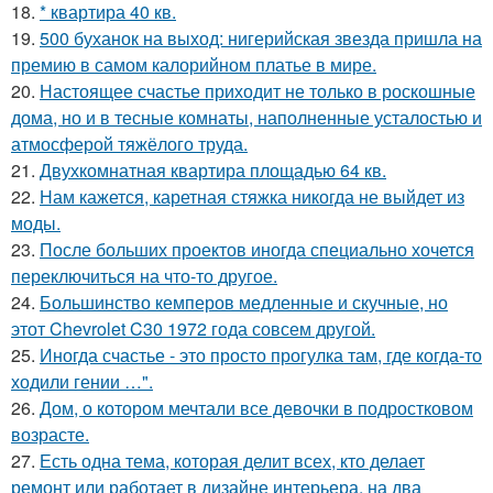
18.
* квартира 40 кв.
19.
500 буханок на выход: нигерийская звезда пришла на
премию в самом калорийном платье в мире.
20.
Настоящее счастье приходит не только в роскошные
дома, но и в тесные комнаты, наполненные усталостью и
атмосферой тяжёлого труда.
21.
Двухкомнатная квартира площадью 64 кв.
22.
Нам кажется, каретная стяжка никогда не выйдет из
моды.
23.
После больших проектов иногда специально хочется
переключиться на что-то другое.
24.
Большинство кемперов медленные и скучные, но
этот Chevrolet C30 1972 года совсем другой.
25.
Иногда счастье - это просто прогулка там, где когда-то
ходили гении …".
26.
Дом, о котором мечтали все девочки в подростковом
возрасте.
27.
Есть одна тема, которая делит всех, кто делает
ремонт или работает в дизайне интерьера, на два