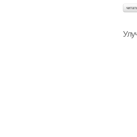
читат
Улу