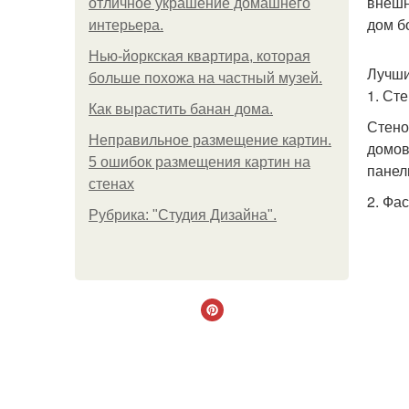
внешн
отличное украшение домашнего
дом б
интерьера.
Нью-йоркская квартира, которая
Лучши
больше похожа на частный музей.
1. Ст
Как вырастить банан дома.
Стено
Неправильное размещение картин.
домов
5 ошибок размещения картин на
панел
стенах
2. Фа
Рубрика: "Студия Дизайна".