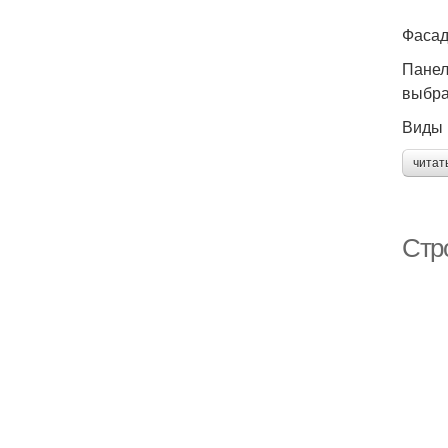
Фасад
Панел
выбра
Виды 
читат
Стр