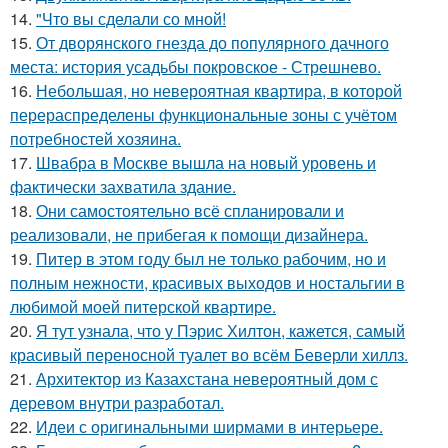
14.
"Что вы сделали со мной!
15.
От дворянского гнезда до популярного дачного
места: история усадьбы покровское - Стрешнево.
16.
Небольшая, но невероятная квартира, в которой
перераспределены функциональные зоны с учётом
потребностей хозяина.
17.
Швабра в Москве вышла на новый уровень и
фактически захватила здание.
18.
Они самостоятельно всё спланировали и
реализовали, не прибегая к помощи дизайнера.
19.
Питер в этом году был не только рабочим, но и
полным нежности, красивых выходов и ностальгии в
любимой моей питерской квартире.
20.
Я тут узнала, что у Пэрис Хилтон, кажется, самый
красивый переносной туалет во всём Беверли хиллз.
21.
Архитектор из Казахстана невероятный дом с
деревом внутри разработал.
22.
Идеи с оригинальными ширмами в интерьере.