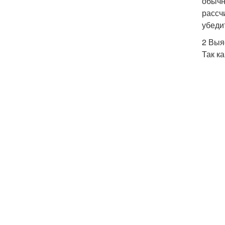
обычн
рассч
убеди
2 Выя
Так к