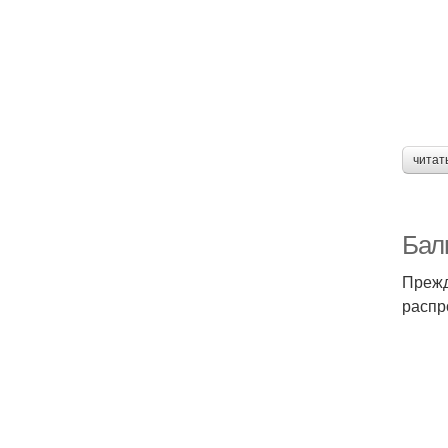
читат
Балк
Прежд
распр