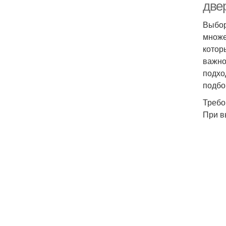
две
Выбор
множе
котор
важно
подхо
подбо
Требо
При в