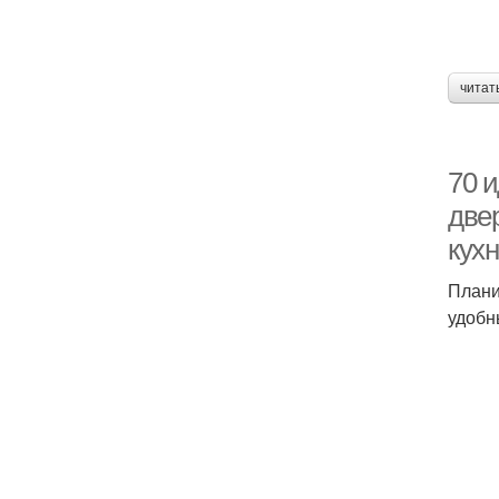
читат
70 
две
кух
Плани
удобн