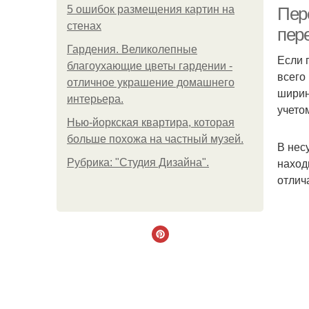
5 ошибок размещения картин на
Пер
стенах
пер
Гардения. Великолепные
Если 
благоухающие цветы гардении -
всего
отличное украшение домашнего
ширин
интерьера.
учето
Нью-йоркская квартира, которая
больше похожа на частный музей.
В нес
наход
Рубрика: "Студия Дизайна".
отлич