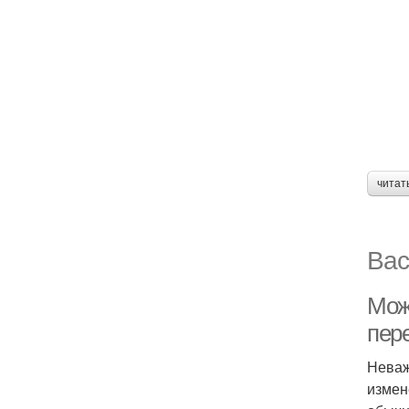
читат
Вас
Мож
пер
Неваж
измен