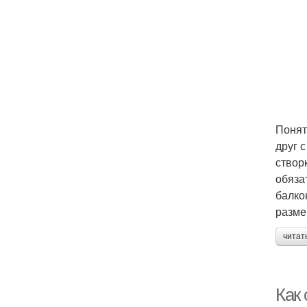
Понят
друг 
створ
обяза
балко
разме
читат
Как