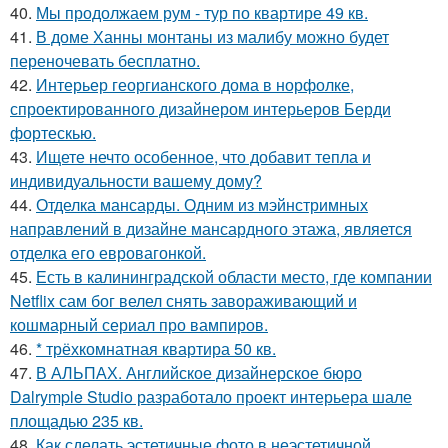
40.
Мы продолжаем рум - тур по квартире 49 кв.
41.
В доме Ханны монтаны из малибу можно будет
переночевать бесплатно.
42.
Интерьер георгианского дома в норфолке,
спроектированного дизайнером интерьеров Берди
фортескью.
43.
Ищете нечто особенное, что добавит тепла и
индивидуальности вашему дому?
44.
Отделка мансарды. Одним из мэйнстримных
направлений в дизайне мансардного этажа, является
отделка его евровагонкой.
45.
Есть в калининградской области место, где компании
Netflix сам бог велел снять завораживающий и
кошмарный сериал про вампиров.
46.
* трёхкомнатная квартира 50 кв.
47.
В АЛЬПАХ. Английское дизайнерское бюро
Dalrymple Studio разработало проект интерьера шале
площадью 235 кв.
48.
Как сделать эстетичные фото в неэстетичной