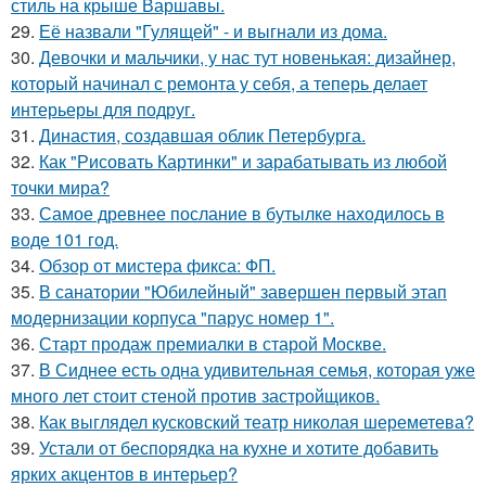
стиль на крыше Варшавы.
29.
Её назвали "Гулящей" - и выгнали из дома.
30.
Девочки и мальчики, у нас тут новенькая: дизайнер,
который начинал с ремонта у себя, а теперь делает
интерьеры для подруг.
31.
Династия, создавшая облик Петербурга.
32.
Как "Рисовать Картинки" и зарабатывать из любой
точки мира?
33.
Самое древнее послание в бутылке находилось в
воде 101 год.
34.
Обзор от мистера фикса: ФП.
35.
В санатории "Юбилейный" завершен первый этап
модернизации корпуса "парус номер 1".
36.
Старт продаж премиалки в старой Москве.
37.
В Сиднее есть одна удивительная семья, которая уже
много лет стоит стеной против застройщиков.
38.
Как выглядел кусковский театр николая шереметева?
39.
Устали от беспорядка на кухне и хотите добавить
ярких акцентов в интерьер?