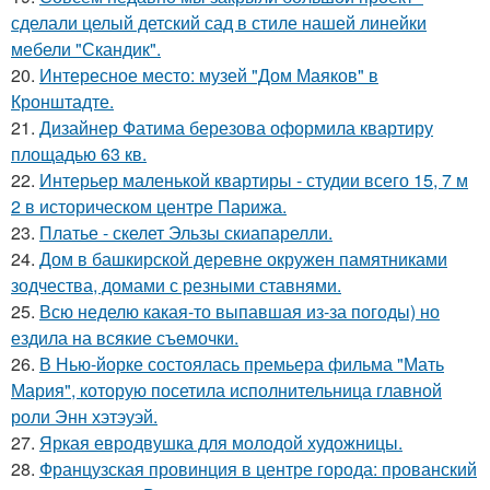
сделали целый детский сад в стиле нашей линейки
мебели "Скандик".
20.
Интересное место: музей "Дом Маяков" в
Кронштадте.
21.
Дизайнер Фатима березова оформила квартиру
площадью 63 кв.
22.
Интерьер маленькой квартиры - студии всего 15, 7 м
2 в историческом центре Парижа.
23.
Платье - скелет Эльзы скиапарелли.
24.
Дом в башкирской деревне окружен памятниками
зодчества, домами с резными ставнями.
25.
Всю неделю какая-то выпавшая из-за погоды) но
ездила на всякие съемочки.
26.
В Нью-йорке состоялась премьера фильма "Мать
Мария", которую посетила исполнительница главной
роли Энн хэтэуэй.
27.
Яркая евродвушка для молодой художницы.
28.
Французская провинция в центре города: прованский