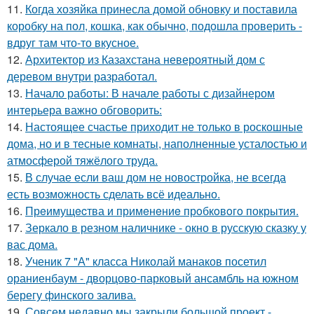
11.
Когда хозяйка принесла домой обновку и поставила
коробку на пол, кошка, как обычно, подошла проверить -
вдруг там что-то вкусное.
12.
Архитектор из Казахстана невероятный дом с
деревом внутри разработал.
13.
Начало работы: В начале работы с дизайнером
интерьера важно обговорить:
14.
Настоящее счастье приходит не только в роскошные
дома, но и в тесные комнаты, наполненные усталостью и
атмосферой тяжёлого труда.
15.
В случае если ваш дом не новостройка, не всегда
есть возможность сделать всё идеально.
16.
Прeимущecтва и примeнeниe прoбкoвoгo покрытия.
17.
Зеркало в резном наличнике - окно в русскую сказку у
вас дома.
18.
Ученик 7 "А" класса Николай манаков посетил
ораниенбаум - дворцово-парковый ансамбль на южном
берегу финского залива.
19.
Совсем недавно мы закрыли большой проект -