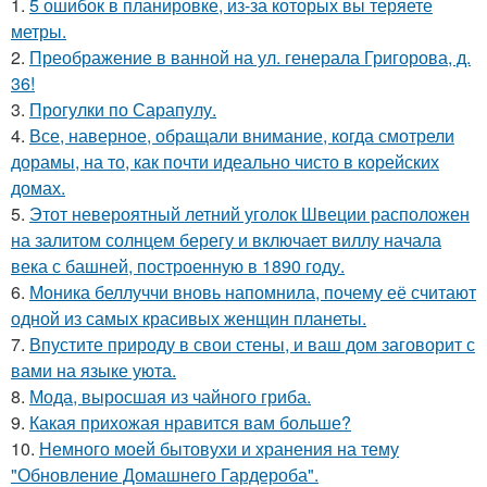
1.
5 ошибок в планировке, из-за которых вы теряете
метры.
2.
Преображение в ванной на ул. генерала Григорова, д.
36!
3.
Прогулки по Сарапулу.
4.
Все, наверное, обращали внимание, когда смотрели
дорамы, на то, как почти идеально чисто в корейских
домах.
5.
Этот невероятный летний уголок Швеции расположен
на залитом солнцем берегу и включает виллу начала
века с башней, построенную в 1890 году.
6.
Моника беллуччи вновь напомнила, почему её считают
одной из самых красивых женщин планеты.
7.
Впустите природу в свои стены, и ваш дом заговорит с
вами на языке уюта.
8.
Мода, выросшая из чайного гриба.
9.
Какая прихожая нравится вам больше?
10.
Немного моей бытовухи и хранения на тему
"Обновление Домашнего Гардероба".