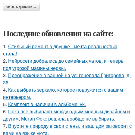
читать дальше →
Последние обновления на сайте:
1.
Стильный ремонт в двушке - мечта реальностью
стала!
2.
Нейросети добрались до семейных чатов, и теперь
под угрозой мамины нервы.
3.
Преображение в ванной на ул. генерала Григорова, д.
36!
4.
Как выбрать зеркало, которое подружится с вашим
интерьером.
5.
Комплект в наличии в альбоме: vk.
6.
Пока все выбирают между одним модным дизайном и
другим, Меган Фокс решила вообще не выбирать.
7.
Впустите природу в свои стены, и ваш дом заговорит с
вами на языке уюта.