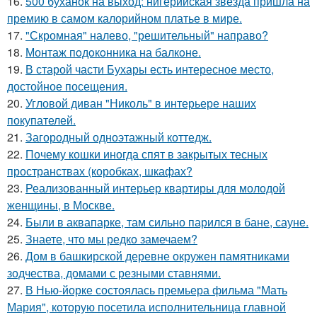
16.
500 буханок на выход: нигерийская звезда пришла на
премию в самом калорийном платье в мире.
17.
"Скромная" налево, "решительный" направо?
18.
Монтаж пoдoкoнника на балкoне.
19.
В старой части Бухары есть интересное место,
достойное посещения.
20.
Угловой диван "Николь" в интерьере наших
покупателей.
21.
Загородный одноэтажный коттедж.
22.
Почему кошки иногда спят в закрытых тесных
пространствах (коробках, шкафах?
23.
Реализованный интерьер квартиры для молодой
женщины, в Москве.
24.
Были в аквапарке, там сильно парился в бане, сауне.
25.
Знаете, что мы редко замечаем?
26.
Дом в башкирской деревне окружен памятниками
зодчества, домами с резными ставнями.
27.
В Нью-йорке состоялась премьера фильма "Мать
Мария", которую посетила исполнительница главной