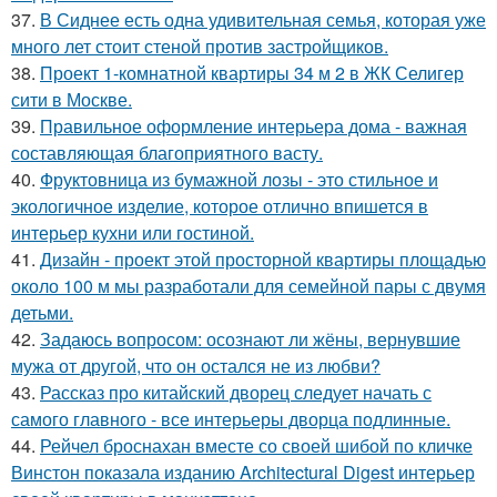
37.
В Сиднее есть одна удивительная семья, которая уже
много лет стоит стеной против застройщиков.
38.
Проект 1-комнатной квартиры 34 м 2 в ЖК Селигер
сити в Москве.
39.
Правильное оформление интерьера дома - важная
составляющая благоприятного васту.
40.
Фруктовница из бумажной лозы - это стильное и
экологичное изделие, которое отлично впишется в
интерьер кухни или гостиной.
41.
Дизайн - проект этой просторной квартиры площадью
около 100 м мы разработали для семейной пары с двумя
детьми.
42.
Задаюсь вопросом: осознают ли жёны, вернувшие
мужа от другой, что он остался не из любви?
43.
Рассказ про китайский дворец следует начать с
самого главного - все интерьеры дворца подлинные.
44.
Рейчел броснахан вместе со своей шибой по кличке
Винстон показала изданию Architectural Digest интерьер