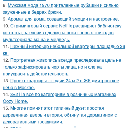
8.
Мужская мода 1970 приталенные рубашки и сильно
зауженные в бедрах брюки.
9.
Аромат для дома, создающий эмоции и настроение.
10.
Стриминговый сервис Netflix расширяет библиотеку
контента, заключив сделку на показ новых эпизодов
мультсериала маша и медведь.
11.
Нежный интерьер небольшой квартиры площадью 36
кв.
12.
Портретная живопись всегда преследовала цель не
только зафиксировать черты лица, но и слегка
приукрасить действительность.
13.
Проект квартиры - студии 24 м 2 в ЖК дмитровское
небо в Москве.
14.
3=2 На всё по категориям в розничных магазинах
Cozy Home.
15.
Многие помнят этот типичный дуэт: простая
деревянная дверь и вторая, обтянутая дерматином с
декоративными гвоздиками.