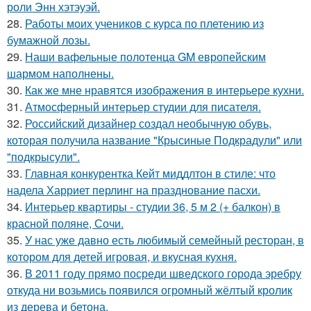
роли Энн хэтэуэй.
28.
Работы моих учеников с курса по плетению из
бумажной лозы.
29.
Наши вафельные полотенца GM европейским
шармом наполнены.
30.
Как же мне нравятся изображения в интерьере кухни.
31.
Атмосферный интерьер студии для писателя.
32.
Российский дизайнер создал необычную обувь,
которая получила название "Крысиные Подкрадули" или
"подкрысули".
33.
Главная конкурентка Кейт миддлтон в стиле: что
надела Харриет перлинг на празднование пасхи.
34.
Интерьер квартиры - студии 36, 5 м 2 (+ балкон) в
красной поляне, Сочи.
35.
У нас уже давно есть любимый семейный ресторан, в
котором для детей игровая, и вкусная кухня.
36.
В 2011 году прямо посреди шведского города эребру
откуда ни возьмись появился огромный жёлтый кролик
из дерева и бетона.