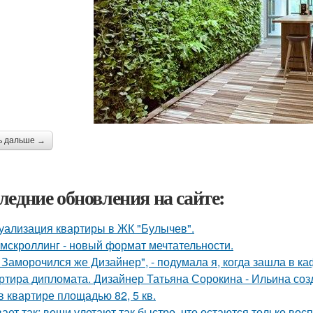
ь дальше →
ледние обновления на сайте:
уализация квартиры в ЖК "Булычев".
мскроллинг - новый формат мечтательности.
, Заморочился же Дизайнер", - подумала я, когда зашла в ка
ртира дипломата. Дизайнер Татьяна Сорокина - Ильина соз
в квартире площадью 82, 5 кв.
ает так: вещи улетают так быстро, что остаются только вос