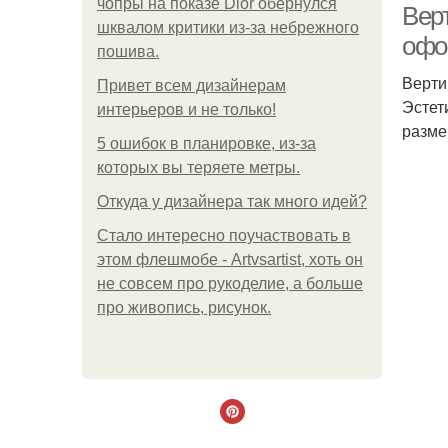
чопры на показе Dior обернулся
Вер
шквалом критики из-за небрежного
офо
пошива.
Верти
Привет всем дизайнерам
Эстет
интерьеров и не только!
разме
5 ошибок в планировке, из-за
которых вы теряете метры.
Откуда у дизайнера так много идей?
Стало интересно поучаствовать в
этом флешмобе - Artvsartist, хоть он
не совсем про рукоделие, а больше
про живопись, рисунок.