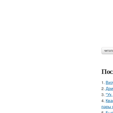
читат
Пос
1.
Виз
2.
Дри
3.
"Ух
4.
Ква
пары 
5.
Быв