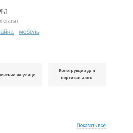
РЫ
е статьи
зайна
мебель
Конструкции для
енение на улице
вертикального
озеленения
Показать все