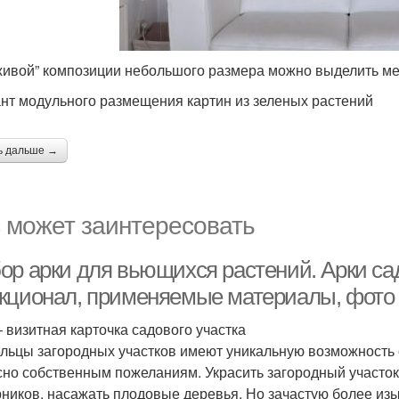
живой” композиции небольшого размера можно выделить ме
нт модульного размещения картин из зеленых растений
ь дальше →
 может заинтересовать
ор арки для вьющихся растений. Арки са
кционал, применяемые материалы, фото
– визитная карточка садового участка
льцы загородных участков имеют уникальную возможность 
сно собственным пожеланиям. Украсить загородный участок
рников, насажать плодовые деревья. Но зачастую более изы