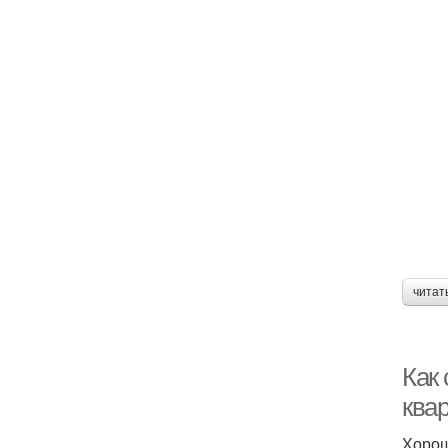
читат
Как
ква
Хорош