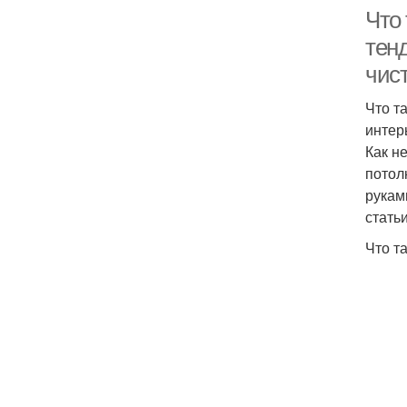
Что 
тен
чис
Что т
интер
Как н
потол
рукам
статьи
Что т