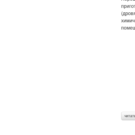
приго
(дров
химич
помещ
читат