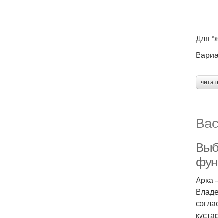
Для “
Вариа
читат
Вас
Выб
фун
Арка 
Владе
согла
куста