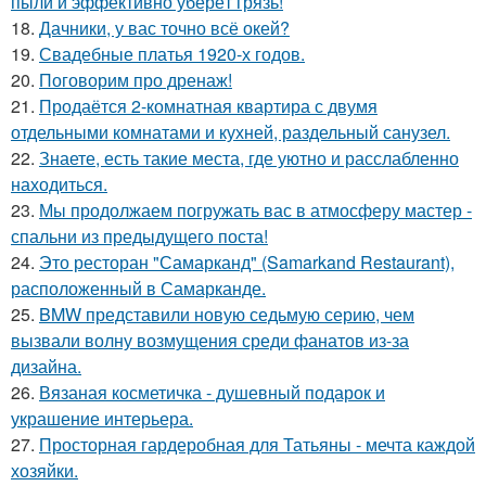
пыли и эффективно уберёт грязь!
18.
Дачники, у вас точно всё окей?
19.
Свадебные платья 1920-х годов.
20.
Поговорим про дренаж!
21.
Продаётся 2-комнатная квартира с двумя
отдельными комнатами и кухней, раздельный санузел.
22.
Знаете, есть такие места, где уютно и расслабленно
находиться.
23.
Мы продолжаем погружать вас в атмосферу мастер -
спальни из предыдущего поста!
24.
Это ресторан "Самарканд" (Samarkand Restaurant),
расположенный в Самарканде.
25.
BMW представили новую седьмую серию, чем
вызвали волну возмущения среди фанатов из-за
дизайна.
26.
Вязаная косметичка - душевный подарок и
украшение интерьера.
27.
Просторная гардеробная для Татьяны - мечта каждой
хозяйки.