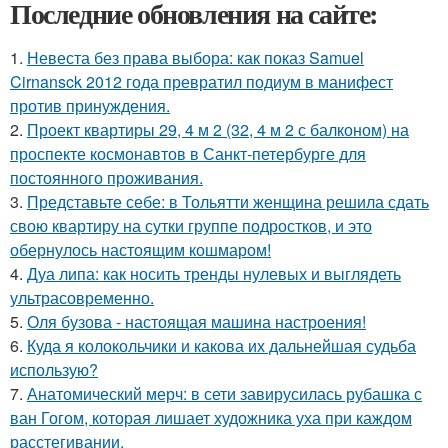
Последние обновления на сайте:
1.
Невеста без права выбора: как показ Samuel
Cirnansck 2012 года превратил подиум в манифест
против принуждения.
2.
Проект квартиры 29, 4 м 2 (32, 4 м 2 с балконом) на
проспекте космонавтов в Санкт-петербурге для
постоянного проживания.
3.
Представьте себе: в Тольятти женщина решила сдать
свою квартиру на сутки группе подростков, и это
обернулось настоящим кошмаром!
4.
Дуа липа: как носить тренды нулевых и выглядеть
ультрасовременно.
5.
Оля бузова - настоящая машина настроения!
6.
Куда я колокольчики и какова их дальнейшая судьба
использую?
7.
Анатомический мерч: в сети завирусилась рубашка с
ван Гогом, которая лишает художника уха при каждом
расстегивании.