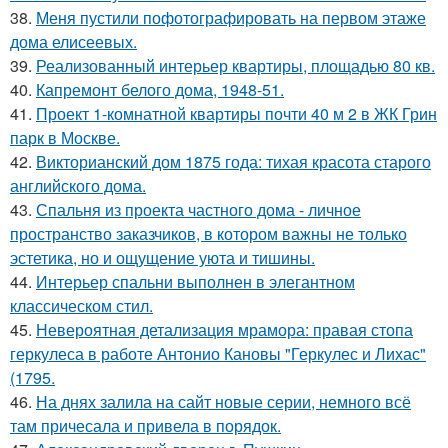
38.
Меня пустили пофотографировать на первом этаже
дома елисеевых.
39.
Реализованный интерьер квартиры, площадью 80 кв.
40.
Капремонт белого дома, 1948-51.
41.
Проект 1-комнатной квартиры почти 40 м 2 в ЖК Грин
парк в Москве.
42.
Викторианский дом 1875 года: тихая красота старого
английского дома.
43.
Спальня из проекта частного дома - личное
пространство заказчиков, в котором важны не только
эстетика, но и ощущение уюта и тишины.
44.
Интерьер спальни выполнен в элегантном
классическом стил.
45.
Невероятная детализация мрамора: правая стопа
геркулеса в работе Антонио Кановы "Геркулес и Лихас"
(1795.
46.
На днях залила на сайт новые серии, немного всё
там причесала и привела в порядок.