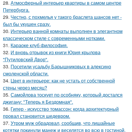
28.
Атмосферный интерьер квартиры в самом центре
Петербурга.
29.
Честно, с похмелья у такого браслета шансов нет -
был бы укушен сразу.
30.
Интерьер ванной комнаты выполнен в элегантном
классическом стиле с современными нотками.
31.
Караоке клуб философия.
32.
И вновь отрывок из книги Юрия крылова
"Путиловский Двор".
33.
Посетили усадьбу Барышниковых в алексино
смоленской области.
34.
Цвет в интерьере: как не устать от собственной
стены через месяц?
35.
Самойлова тоскует по особняку, который достался
джигану: "Теперь я Бездомная".
36.
Гипер - искусство томассон: когда архитектурный
провал становится шедевром.
37.
Утром муж обрадовал, сообщив, что лишайные
котятки покинули манеж и веселятся во всю в гостиной.