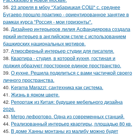
35.
23 апреля в мбоу "Хабарицкая СОШ" с. среднее
Бугаево прошло практико - ориентированное занятие в
рамках курса "Россия - мои горизонты".
36.
Дизайнер интерьеров лилия Асфандиярова создала
яркий интерьер в английском стиле с использованием
башкирских национальных мотивов.
37.
Атмосферный интерьер студии для писателя.
38.
Квартира - студия, в которой кухня, гостиная и
лоджия образуют просторное единое пространство.
39.
О кухне. Решила поделиться с вами частичкой своего
личного пространства.
40.
Kerama Marazzi: сантехника как система.
41.
Жизнь в ярком цвете.
42.
Репортаж из Китая: будущее мебельного дизайна
2026.
43.
Метро лефортово. Одна из современных станций.
44.
Реализованный интерьер квартиры, площадью 80 кв.
45.
В доме Ханны монтаны из малибу можно будет