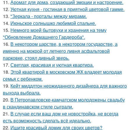
11.
Аромат для дома, создающий эмоции и настроение.
12.
Уютная кухня - гостиная в приятной цветовой гамме.
13.
"Зеркала - порталы между мирами.
14.
Июньское солнышко любимой спальне.
15.
Немного моей бытовухи и хранения на тему
"Обновление Домашнего Гардероба".
16.
В некотором царстве, в некотором государстве, а
именно на мокрой от летнего ливня асфальтовой
парковке, стоял дивный зверь.
17.
Светлая, красивая и уютная квартира.
18.
Этой квартирой в московском ЖК владеет молодая
семья с ребенком.
19.
Кейт миддлтон неожиданного дизайнера для важного
выхода выбрала.
20.
В Петропавловске-камчатском молодожены свадьбу
в скандинавском стиле сыграли.
21.
В случае если ваш дом не новостройка, не всегда
есть возможность сделать всё идеально.
22.
Ищите красивый домик для своих цветов?