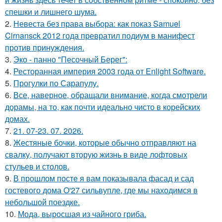
спешки и лишнего шума.
2.
Невеста без права выбора: как показ Samuel
Cirnansck 2012 года превратил подиум в манифест
против принуждения.
3.
Эко - панно "Песочный Берег":
4.
Ресторанная империя 2003 года от Enlight Software.
5.
Прогулки по Сарапулу.
6.
Все, наверное, обращали внимание, когда смотрели
дорамы, на то, как почти идеально чисто в корейских
домах.
7.
21. 07-23. 07. 2026.
8.
Жестяные бочки, которые обычно отправляют на
свалку, получают вторую жизнь в виде лофтовых
стульев и столов.
9.
В прошлом посте я вам показывала фасад и сад
гостевого дома O'27 сильвупле, где мы находимся в
небольшой поездке.
10.
Мода, выросшая из чайного гриба.