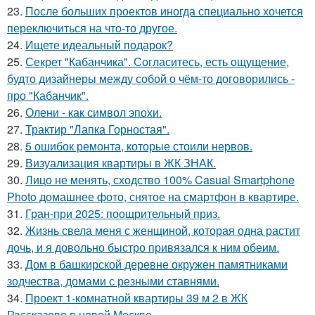
23.
После больших проектов иногда специально хочется
переключиться на что-то другое.
24.
Ищете идеальный подарок?
25.
Секрет "Кабанчика". Согласитесь, есть ощущение,
будто дизайнеры между собой о чём-то договорились -
про "Кабанчик".
26.
Олени - как символ эпохи.
27.
Трактир "Лапка Горностая".
28.
5 ошибок ремонта, которые стоили нервов.
29.
Визуализация квартиры в ЖК ЗНАК.
30.
Лицо не менять, сходство 100% Casual Smartphone
Photo домашнее фото, снятое на смартфон в квартире.
31.
Гран-при 2025: поощрительный приз.
32.
Жизнь свела меня с женщиной, которая одна растит
дочь, и я довольно быстро привязался к ним обеим.
33.
Дом в башкирской деревне окружен памятниками
зодчества, домами с резными ставнями.
34.
Проект 1-комнатной квартиры 39 м 2 в ЖК
Рассказово в новой Москве.