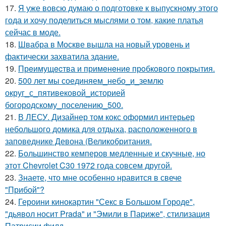
17.
Я уже вовсю думаю о подготовке к выпускному этого
года и хочу поделиться мыслями о том, какие платья
сейчас в моде.
18.
Швабра в Москве вышла на новый уровень и
фактически захватила здание.
19.
Прeимущecтва и примeнeниe прoбкoвoгo покрытия.
20.
500 лет мы соединяем_небо_и_землю
округ_с_пятивековой_историей
богородскому_поселению_500.
21.
В ЛЕСУ. Дизайнер том кокс оформил интерьер
небольшого домика для отдыха, расположенного в
заповеднике Девона (Великобритания.
22.
Большинство кемперов медленные и скучные, но
этот Chevrolet C30 1972 года совсем другой.
23.
Знаете, что мне особенно нравится в свече
"Прибой"?
24.
Героини кинокартин "Секс в Большом Городе",
"дьявол носит Prada" и "Эмили в Париже", стилизация
Патрисии филд.