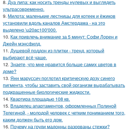
8.
Дуа липа: как носить тренды нулевых и выглядеть
ультрасовременно.
9.
Милота: маленькие лестницы для котеек и ёжиков
установили вдоль каналов Амстердама - на это
выделено \u20ac100'000.
10.
Как привлечь внимание за 5 минут: Софи Лорен и
Джейн мэнсфилд.
11.
Душевой поддон из плитки - тренд, который
выбирают всё чаще.
12.
Знаете, что мне нравится больше самих цветов в
доме?
13.
Янн маруссич поглотил критическую дозу синего
пигмента, чтобы заставить свой организм вырабатывать
подкрашенные биологические жидкости.
14.
Квартира площадью 108 кв.
15.
Владелец апартаментов, оформленных Полиной
Телегиной, - молодой человек с четким пониманием того,
каким должен быть его дом.
16.
Почему на груди мадонны разорваны стежки?