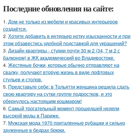
Последние обновления на сайте:
1.
Дом не только из мебели и красивых интерьеров
создаётся.
2.
Хотите добавить в интерьер нотку изысканности и при
этом обзавестись удобной подставкой для украшений?
3.
Дизайн квартиры - студии почти 30 м 2 (34, 7 м 2 с
балконом) в ЖК академический во Владивостоке.
4.
Жестяные бочки, которые обычно отправляют на
свалку, получают вторую жизнь в виде лофтовых
стульев и столов.
5.
Представьте себе: в Тольятти женщина решила сдать
свою квартиру на сутки группе подростков, и это
обернулось настоящим кошмаром!
6.
Самый трогательный момент прошедшей недели
высокой моды в Париже.
7.
Мужская мода 1970 приталенные рубашки и сильно
зауженные в бедрах брюки.