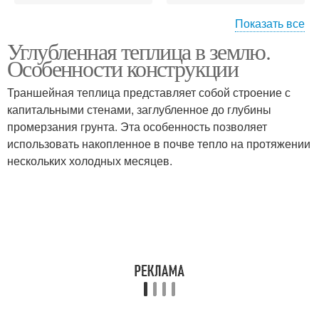
Показать все
Углубленная теплица в землю.
Подземная теплица
Заглубленные теплицы
Особенности конструкции
Траншейная теплица представляет собой строение с
капитальными стенами, заглубленное до глубины
промерзания грунта. Эта особенность позволяет
Теплица в яме
Заглубленная теплица
использовать накопленное в почве тепло на протяжении
нескольких холодных месяцев.