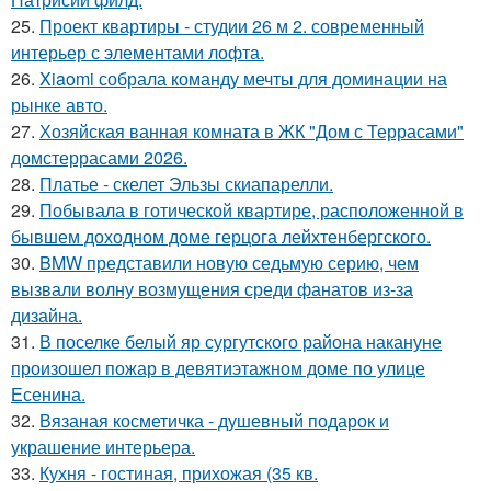
25.
Проект квартиры - студии 26 м 2. современный
интерьер с элементами лофта.
26.
Xiaomi собрала команду мечты для доминации на
рынке авто.
27.
Хозяйская ванная комната в ЖК "Дом с Террасами"
домстеррасами 2026.
28.
Платье - скелет Эльзы скиапарелли.
29.
Побывала в готической квартире, расположенной в
бывшем доходном доме герцога лейхтенбергского.
30.
BMW представили новую седьмую серию, чем
вызвали волну возмущения среди фанатов из-за
дизайна.
31.
В поселке белый яр сургутского района накануне
произошел пожар в девятиэтажном доме по улице
Есенина.
32.
Вязаная косметичка - душевный подарок и
украшение интерьера.
33.
Кухня - гостиная, прихожая (35 кв.