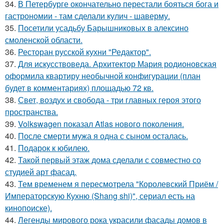
34.
В Петербурге окончательно перестали бояться бога и
гастрономии - там сделали кулич - шаверму.
35.
Посетили усадьбу Барышниковых в алексино
смоленской области.
36.
Ресторан русской кухни "Редактор".
37.
Для искусствоведа. Архитектор Мария родионовская
оформила квартиру необычной конфигурации (план
будет в комментариях) площадью 72 кв.
38.
Свет, воздух и свобода - три главных героя этого
пространства.
39.
Volkswagen показал Atlas нового поколения.
40.
После смерти мужа я одна с сыном осталась.
41.
Подарок к юбилею.
42.
Такой первый этаж дома сделали с совместно со
студией арт фасад.
43.
Тем временем я пересмотрела "Королевский Приём /
Императорскую Кухню (Shang shi)", сериал есть на
кинопоиске).
44.
Легенды мирового рока украсили фасады домов в