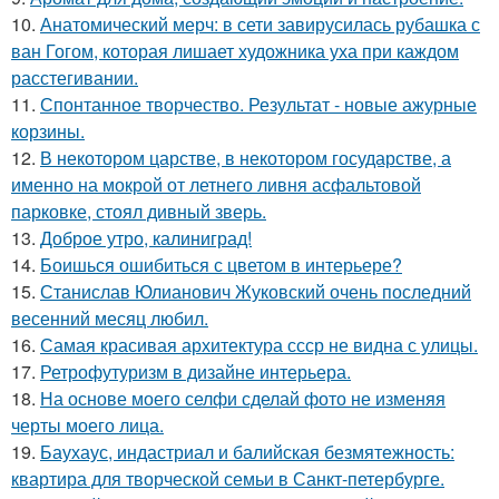
10.
Анатомический мерч: в сети завирусилась рубашка с
ван Гогом, которая лишает художника уха при каждом
расстегивании.
11.
Спонтанное творчество. Результат - новые ажурные
корзины.
12.
В некотором царстве, в некотором государстве, а
именно на мокрой от летнего ливня асфальтовой
парковке, стоял дивный зверь.
13.
Доброе утро, калиниград!
14.
Боишься ошибиться с цветом в интерьере?
15.
Станислав Юлианович Жуковский очень последний
весенний месяц любил.
16.
Самая красивая архитектура ссср не видна с улицы.
17.
Ретрофутуризм в дизайне интерьера.
18.
На основе моего селфи сделай фото не изменяя
черты моего лица.
19.
Баухаус, индастриал и балийская безмятежность:
квартира для творческой семьи в Санкт-петербурге.