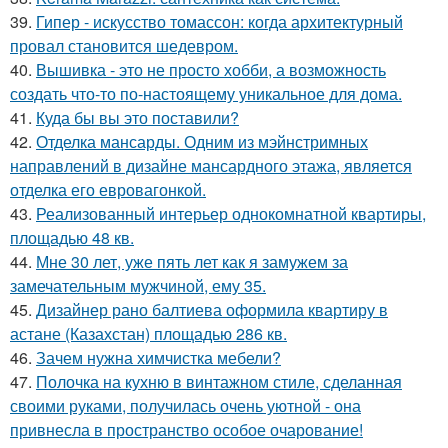
39.
Гипер - искусство томассон: когда архитектурный
провал становится шедевром.
40.
Вышивка - это не просто хобби, а возможность
создать что-то по-настоящему уникальное для дома.
41.
Куда бы вы это поставили?
42.
Отделка мансарды. Одним из мэйнстримных
направлений в дизайне мансардного этажа, является
отделка его евровагонкой.
43.
Реализованный интерьер однокомнатной квартиры,
площадью 48 кв.
44.
Мне 30 лет, уже пять лет как я замужем за
замечательным мужчиной, ему 35.
45.
Дизайнер рано балтиева оформила квартиру в
астане (Казахстан) площадью 286 кв.
46.
Зачем нужна химчистка мебели?
47.
Полочка на кухню в винтажном стиле, сделанная
своими руками, получилась очень уютной - она
привнесла в пространство особое очарование!