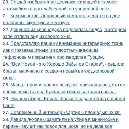
20.
Создай изображение девушки, сидящей в салоне
автомобиля в расслабленной, но уверенной позе.
21.
Коломенское. Дворцовый комплекс делится на две
половины: мужскую и женскую.
22.
Девушка из Краснодара поделилась видео, в котором
запечатлела вид из своего окна.
23.
Представляю вашему вниманию интерьерную ткань
дак с грязезашитным и водоотталкивающим
тефлоновым покрытием производства Турции.
24.
"Все Новое - это Хорошо Забытое Старое", - решили
братья марчиано и создали новый виток джинсовой
моды.
25.
Маша, героиня нового выпуска, признавалась, что во
время ремонта она буквально была на грани срыва.
26.
Экономайзеры Ermak - больше пара и тепла в вашей
бане!
27.
Cовременный интерьер квартиры площадью 43 кв.
28.
Дэвида духовны заметили на улице в мини-юбке и
парике - звучит как повод для шока, но на деле всё