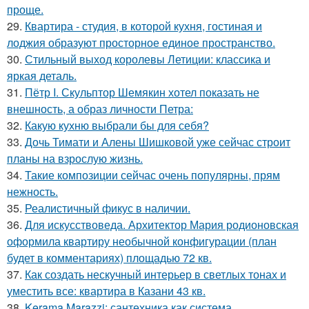
проще.
29.
Квартира - студия, в которой кухня, гостиная и
лоджия образуют просторное единое пространство.
30.
Стильный выход королевы Летиции: классика и
яркая деталь.
31.
Пётр I. Скульптор Шемякин хотел показать не
внешность, а образ личности Петра:
32.
Какую кухню выбрали бы для себя?
33.
Дочь Тимати и Алены Шишковой уже сейчас строит
планы на взрослую жизнь.
34.
Такие композиции сейчас очень популярны, прям
нежность.
35.
Реалистичный фикус в наличии.
36.
Для искусствоведа. Архитектор Мария родионовская
оформила квартиру необычной конфигурации (план
будет в комментариях) площадью 72 кв.
37.
Как создать нескучный интерьер в светлых тонах и
уместить все: квартира в Казани 43 кв.
38.
Kerama Marazzi: сантехника как система.