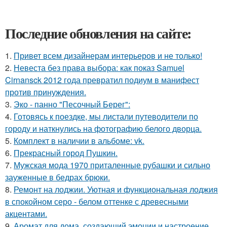
Последние обновления на сайте:
1.
Привет всем дизайнерам интерьеров и не только!
2.
Невеста без права выбора: как показ Samuel
Cirnansck 2012 года превратил подиум в манифест
против принуждения.
3.
Эко - панно "Песочный Берег":
4.
Готовясь к поездке, мы листали путеводители по
городу и наткнулись на фотографию белого дворца.
5.
Комплект в наличии в альбоме: vk.
6.
Прекрасный город Пушкин.
7.
Мужская мода 1970 приталенные рубашки и сильно
зауженные в бедрах брюки.
8.
Ремонт на лоджии. Уютная и функциональная лоджия
в спокойном серо - белом оттенке с древесными
акцентами.
9.
Аромат для дома, создающий эмоции и настроение.