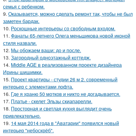
семья с ребенком.
9.
Оказывается, можно сделать ремонт так, чтобы не был
заметен бардак.
10.
Роскошные интерьеры со свободным входом.
11.
Фанаты 65-летнего Олега меньшикова новой иконой
стиля назвали.
12.
Мы обожаем ваши: до и после.
13.
Загородный одноэтажный коттедж.
14.
Middle AGE в реализованном проекте дизайнера
Ирины шишимки.
15.
Проект квартиры - студии 26 м 2. современный
интерьер с элементами лофта.
16.
Где я храню 50 мотков и никто не догадывается.
17.
Платье - скелет Эльзы скиапарелли.
18.
Просторная и светлая кухня выглядит очень
привлекательно.
19.
14 мая 2014 года в "Аватарии" появился новый
интерьер "небоскрёб".