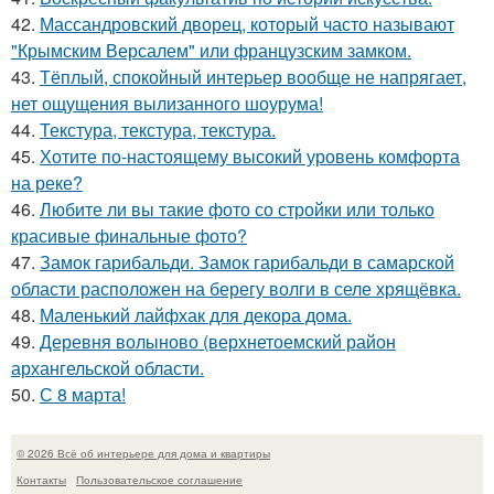
42.
Массандровский дворец, который часто называют
"Крымским Версалем" или французским замком.
43.
Тёплый, спокойный интерьер вообще не напрягает,
нет ощущения вылизанного шоурума!
44.
Текстура, текстура, текстура.
45.
Хотите по-настоящему высокий уровень комфорта
на реке?
46.
Любите ли вы такие фото со стройки или только
красивые финальные фото?
47.
Замок гарибальди. Замок гарибальди в самарской
области расположен на берегу волги в селе хрящёвка.
48.
Маленький лайфхак для декора дома.
49.
Деревня волыново (верхнетоемский район
архангельской области.
50.
С 8 марта!
© 2026 Всё об интерьере для дома и квартиры
Контакты
Пользовательское соглашение