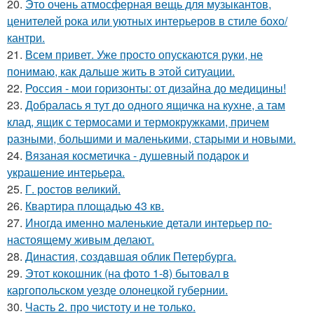
20.
Это очень атмосферная вещь для музыкантов,
ценителей рока или уютных интерьеров в стиле бохо/
кантри.
21.
Всем привет. Уже просто опускаются руки, не
понимаю, как дальше жить в этой ситуации.
22.
Россия - мои горизонты: от дизайна до медицины!
23.
Добралась я тут до одного ящичка на кухне, а там
клад, ящик с термосами и термокружками, причем
разными, большими и маленькими, старыми и новыми.
24.
Вязаная косметичка - душевный подарок и
украшение интерьера.
25.
Г. ростов великий.
26.
Квартира площадью 43 кв.
27.
Иногда именно маленькие детали интерьер по-
настоящему живым делают.
28.
Династия, создавшая облик Петербурга.
29.
Этот кокошник (на фото 1-8) бытовал в
каргопольском уезде олонецкой губернии.
30.
Часть 2. про чистоту и не только.