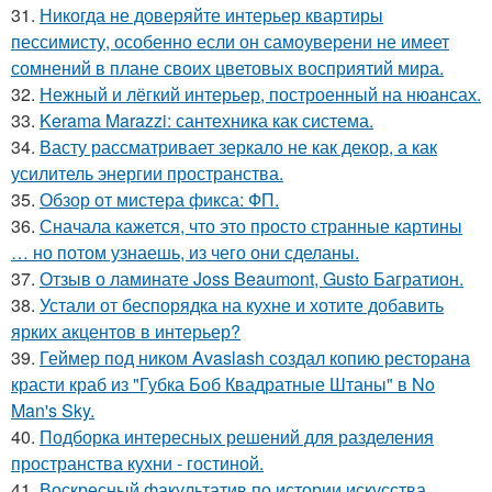
31.
Никогда не доверяйте интерьер квартиры
пессимисту, особенно если он самоуверени не имеет
сомнений в плане своих цветовых восприятий мира.
32.
Нежный и лёгкий интерьер, построенный на нюансах.
33.
Kerama Marazzi: сантехника как система.
34.
Васту рассматривает зеркало не как декор, а как
усилитель энергии пространства.
35.
Обзор от мистера фикса: ФП.
36.
Сначала кажется, что это просто странные картины
… но потом узнаешь, из чего они сделаны.
37.
Отзыв о ламинате Joss Beaumont, Gusto Багратион.
38.
Устали от беспорядка на кухне и хотите добавить
ярких акцентов в интерьер?
39.
Геймер под ником Avaslash создал копию ресторана
красти краб из "Губка Боб Квадратные Штаны" в No
Man's Sky.
40.
Подборка интересных решений для разделения
пространства кухни - гостиной.
41.
Воскресный факультатив по истории искусства.