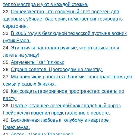
тепло мастера и уют в каждой стежке.
32.
Общеизвестно, что солнечный свет полезен для
здоровья, убивает бактерии, помогает синтезировать
сератонин.
33.
В 2005 году в безлюдной техасской пустыне возник
бутик Prada.
34.
Эти птички настолько ручные, что отказываются
лететь на улицу!
35.
Аргументы "за" (плюсы:
36.
Страна советов. Цветоводам на заметку.
37.
Мы привыкли работать с банями - пространством для
семьи и самых близких.
38.
Как создать гармоничное пространство: советы по
васту.
39.
Платье, ставшее легендой: как свадебный образ
Грейс келли изменил представление о невесте.
40.
Бесконечная любовь к голубому в квартире
Katezuevaa.
41.
Автор - Марина Тараканова.