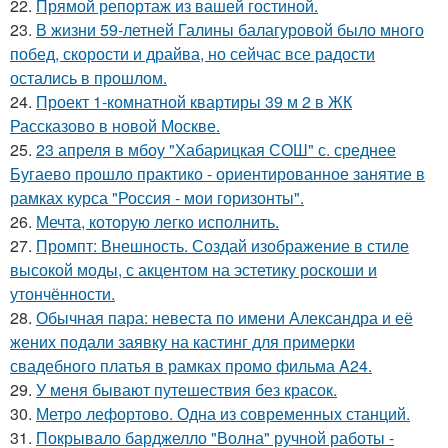
22.
Прямой репортаж из вашей гостиной.
23.
В жизни 59-летней Галины балагуровой было много
побед, скорости и драйва, но сейчас все радости
остались в прошлом.
24.
Проект 1-комнатной квартиры 39 м 2 в ЖК
Рассказово в новой Москве.
25.
23 апреля в мбоу "Хабарицкая СОШ" с. среднее
Бугаево прошло практико - ориентированное занятие в
рамках курса "Россия - мои горизонты".
26.
Мечта, которую легко исполнить.
27.
Промпт: Внешность. Создай изображение в стиле
высокой моды, с акцентом на эстетику роскоши и
утончённости.
28.
Обычная пара: невеста по имени Александра и её
жених подали заявку на кастинг для примерки
свадебного платья в рамках промо фильма A24.
29.
У меня бывают путешествия без красок.
30.
Метро лефортово. Одна из современных станций.
31.
Покрывало барджелло "Волна" ручной работы -