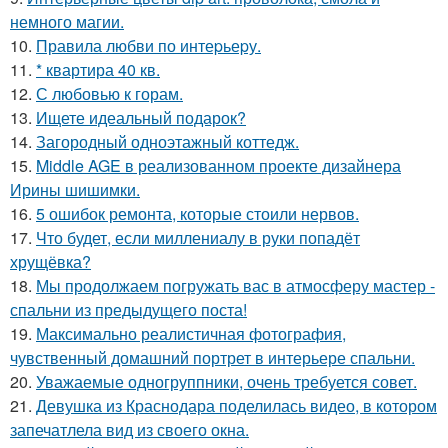
немного магии.
10.
Правила любви по интеpьеpу.
11.
* квартира 40 кв.
12.
С любовью к горам.
13.
Ищете идеальный подарок?
14.
Загородный одноэтажный коттедж.
15.
Middle AGE в реализованном проекте дизайнера
Ирины шишимки.
16.
5 ошибок ремонта, которые стоили нервов.
17.
Что будет, если миллениалу в руки попадёт
хрущёвка?
18.
Мы продолжаем погружать вас в атмосферу мастер -
спальни из предыдущего поста!
19.
Максимально реалистичная фотография,
чувственный домашний портрет в интерьере спальни.
20.
Уважаемые одногруппники, очень требуется совет.
21.
Девушка из Краснодара поделилась видео, в котором
запечатлела вид из своего окна.