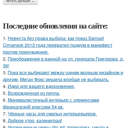
читать дальше →
Последние обновления на сайте:
1.
Невеста без права выбора: как показ Samuel
Cirnansck 2012 года превратил подиум в манифест
против принуждения.
2.
Преображение в ванной на ул. генерала Григорова, д.
36!
3.
Пока все выбирают между одним модным дизайном и
другим, Меган Фокс решила вообще не выбирать.
4.
Идеи для вашего вдохновения.
5.
Возрожденная из пепла.
6.
Минималистичный интерьер с элементами
французской классики 54 кв.
7.
Чёрные часы для смелых интерьерьеров.
8.
Доброе утро, калиниград!
9.
Интерьерные цветы dip art: проволока, смола и