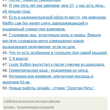
42.
Я уже пять лет как замужем, мне 27, у нас есть дочь -
ей четыре года.
43.
Есть в калининградской области место, где компании
Netflix сам бог велел снять завораживающий и
кошмарный сериал про вампиров.
44.
Сталкивая эры, культурные коды и нравы, Вивьен
вествуд создавала нечто совершенно новое,
вызывающее недоумение, если не шок.
45.
Что-то есть особенное в спальнях под самой крышей.
46.
С 8 марта!
47.
Louis Vuitton выпустил к пасхе сумочки из шоколада.
48.
Геометрическая ваза - подсвечник из гипса.
49.
Интерьер вне времени: элегантная роскошь в
квартире 63 кв.
50.
Новые работы дизайн - студии "Золотая Нить".
© 2026 Всё об интерьере для дома и квартиры
Контакты
Пользовательское соглашение