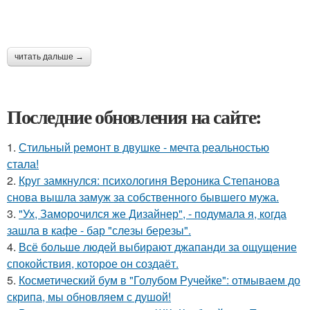
читать дальше →
Последние обновления на сайте:
1.
Стильный ремонт в двушке - мечта реальностью
стала!
2.
Круг замкнулся: психологиня Вероника Степанова
снова вышла замуж за собственного бывшего мужа.
3.
"Ух, Заморочился же Дизайнер", - подумала я, когда
зашла в кафе - бар "слезы березы".
4.
Всё больше людей выбирают джапанди за ощущение
спокойствия, которое он создаёт.
5.
Косметический бум в "Голубом Ручейке": отмываем до
скрипа, мы обновляем с душой!