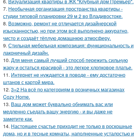
6.
Визуализация квартиры в ЖК "Клубный дом Премьер".
7.
Необычная организация пространства квартиры -
студии типовой планировки 29 м 2 во Владивостоке.
8.
Возможно, ремонт не отличается дизайнерской
изысканностью, но при этом всё выполнено аккуратно,
чисто и создаёт тёплую домашнюю атмосферу.
9.
Стильная мебельная композиция: функциональность и
лаконичный дизайн.
10.
Для меня самый лучший способ пережить сильную
жару и остаться красивой - это легкое хлопковое платье.
11.
Интернет не нуждается в поводе - ему достаточно
штанов с картой мира.
12.
3=2 На всё по категориям в розничных магазинах
Cozy Home.
13.
Ваш дом может буквально обнимать вас или
медленно съедать вашу энергию - и вы даже не
заметите как.
14.
Настоящее счастье приходит не только в роскошные
дома, но и в тесные комнаты, наполненные усталостью и