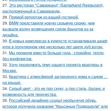
27.
Это ресторан "Самарканд" (Samarkand Restaurant),
расположенный в Самарканде.
28.
Прямой репортаж из вашей гостиной.
29.
BMW представили новую седьмую серию, чем
вызвали волну возмущения среди фанатов из-за
дизайна.
30.
В новых комплексах в кудепсте устанавливали шкаф
купе в популярном уже несколько лет цвете дуб вотан.
31.
Мы прожили вместе больше года - спокойно, тепло,
без конфликтов.
32.
Хочу продолжить тему нашего проекта квартиры в
Москве.
33.
Квартира с атмосферой загородного дома и садом …
на крыше.
34.
Серый цвет - это не про скуку, а про стиль, баланс и
возможность для творчества.
35.
Российский дизайнер создал необычную обувь,
которая получила название "Крысиные Подкрадули" или