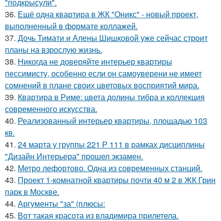
"подкрысули".
36.
Ещё одна квартира в ЖК "Оникс" - новый проект,
выполненный в формате коллажей.
37.
Дочь Тимати и Алены Шишковой уже сейчас строит
планы на взрослую жизнь.
38.
Никогда не доверяйте интерьер квартиры
пессимисту, особенно если он самоуверени не имеет
сомнений в плане своих цветовых восприятий мира.
39.
Квартира в Риме: цвета долины тибра и коллекция
современного искусства.
40.
Реализованный интерьер квартиры, площадью 103
кв.
41.
24 марта у группы 221 Р 111 в рамках дисциплины
"Дизайн Интерьера" прошел экзамен.
42.
Метро лефортово. Одна из современных станций.
43.
Проект 1-комнатной квартиры почти 40 м 2 в ЖК Грин
парк в Москве.
44.
Аргументы "за" (плюсы:
45.
Вот такая красота из владимира прилетела.