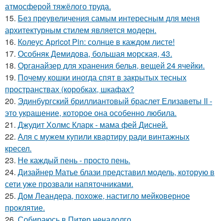
атмосферой тяжёлого труда.
15.
Без преувеличения самым интересным для меня
архитектурным стилем является модерн.
16.
Колеус Apricot Pin: солнце в каждом листе!
17.
Особняк Демидова, большая морская, 43.
18.
Органайзер для хранения белья, вещей 24 ячейки.
19.
Почему кошки иногда спят в закрытых тесных
пространствах (коробках, шкафах?
20.
Эдинбургский бриллиантовый браслет Елизаветы II -
это украшение, которое она особенно любила.
21.
Джудит Холмс Кларк - мама фей Дисней.
22.
Аля с мужем купили квартиру ради винтажных
кресел.
23.
Не каждый пень - просто пень.
24.
Дизайнер Матье блази представил модель, которую в
сети уже прозвали напяточниками.
25.
Дом Леандера, похоже, настигло мейковерное
проклятие.
26.
Собираюсь в Питер ненадолго.