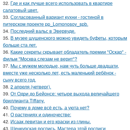
32.
Где и как лучше всего использовать в квартире
салатовый цвет.
33.
Согласованный вариант кухни - гостиной в
питерском проекте pp_Lomonosov_spb.
34.
Последний вальс в Эвервуде.
35.
В музее шушенского можно увидеть буфеты, которым
больше ста лет.
36.
Какие секреты скрывает обладатель премии "Оскар" -
фильм "Москва слезам не верит"?
37.
Мы с мужем молодые, нам чуть больше двадцати,
вместе уже несколько лет, есть маленький ребёнок -
сыну всего год.
38.
2 апреля (четверг).
39.
От Одри до Бейонсе: четыре выхода величайшего
бриллианта Tiffany.
40.
Почему в доме всё есть, а уюта нет?
41.
О растениях и одиночестве:
42.
Исаак левитан и его краски из глины.
43.
Шенкурская роспись. Мастера этой росписи