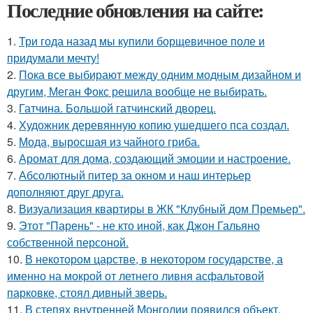
Последние обновления на сайте:
1.
Три года назад мы купили борщевичное поле и
придумали мечту!
2.
Пока все выбирают между одним модным дизайном и
другим, Меган Фокс решила вообще не выбирать.
3.
Гатчина. Большой гатчинский дворец.
4.
Художник деревянную копию ушедшего пса создал.
5.
Мода, выросшая из чайного гриба.
6.
Аромат для дома, создающий эмоции и настроение.
7.
Абсолютный питер за окном и наш интерьер
дополняют друг друга.
8.
Визуализация квартиры в ЖК "Клубный дом Премьер".
9.
Этот "Парень" - не кто иной, как Джон Гальяно
собственной персоной.
10.
В некотором царстве, в некотором государстве, а
именно на мокрой от летнего ливня асфальтовой
парковке, стоял дивный зверь.
11.
В степях внутренней Монголии появился объект,