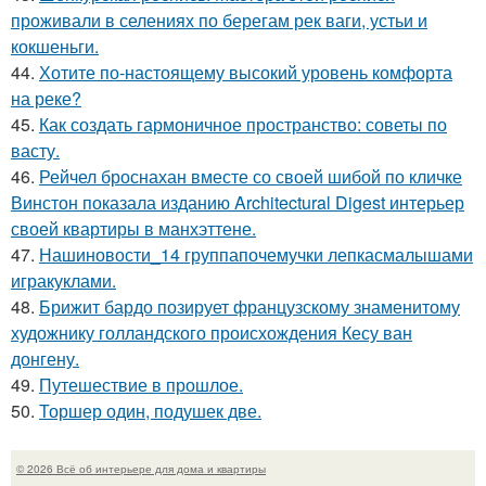
проживали в селениях по берегам рек ваги, устьи и
кокшеньги.
44.
Хотите по-настоящему высокий уровень комфорта
на реке?
45.
Как создать гармоничное пространство: советы по
васту.
46.
Рейчел броснахан вместе со своей шибой по кличке
Винстон показала изданию Architectural Digest интерьер
своей квартиры в манхэттене.
47.
Нашиновости_14 группапочемучки лепкасмалышами
игракуклами.
48.
Брижит бардо позирует французскому знаменитому
художнику голландского происхождения Кесу ван
донгену.
49.
Путешествие в прошлое.
50.
Торшер один, подушек две.
© 2026 Всё об интерьере для дома и квартиры