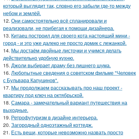
который выглядит так, словно его забыли где-то между
небом и землёй.
12.
Они самостоятельно всё спланировали и
реализовали, не прибегая к помощи дизайнера.
13.
Китаец построил для своего кота настоящий мини -
город - и это уже далеко не просто домик с лежанкой.
14.
Мы достаём двойные листочки и учимся делать
действительно удобную кухню.
15.
Джоли выбирает драму без лишнего шума.
16.
Любопытные сведения о советском фильме "Человек
с Бульвара Капуцинов".
17.
Мы продолжаем рассказывать про наш проект -
квартиру под ключ на октябрьской.
18.
Самара - замечательный вариант путешествия на
выходные.
19.
Ретрофутуризм в дизайне интерьера.
20.
Загородный одноэтажный коттедж.
21.
Есть вещи, которые невозможно назвать просто