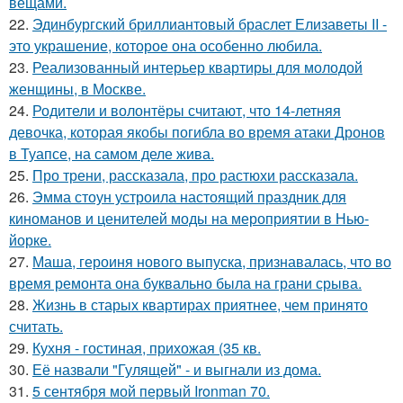
вещами.
22.
Эдинбургский бриллиантовый браслет Елизаветы II -
это украшение, которое она особенно любила.
23.
Реализованный интерьер квартиры для молодой
женщины, в Москве.
24.
Родители и волонтёры считают, что 14-летняя
девочка, которая якобы погибла во время атаки Дронов
в Туапсе, на самом деле жива.
25.
Про трени, рассказала, про растюхи рассказала.
26.
Эмма стоун устроила настоящий праздник для
киноманов и ценителей моды на мероприятии в Нью-
йорке.
27.
Маша, героиня нового выпуска, признавалась, что во
время ремонта она буквально была на грани срыва.
28.
Жизнь в старых квартирах приятнее, чем принято
считать.
29.
Кухня - гостиная, прихожая (35 кв.
30.
Её назвали "Гулящей" - и выгнали из дома.
31.
5 сентября мой первый Ironman 70.