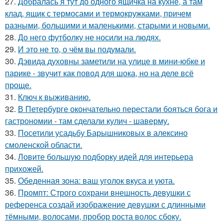
27.
Добралась я тут до одного ящичка на кухне, а там
клад, ящик с термосами и термокружками, причем
разными, большими и маленькими, старыми и новыми.
28.
До него футболку не носили на людях.
29.
И это не то, о чём вы подумали.
30.
Дэвида духовны заметили на улице в мини-юбке и
парике - звучит как повод для шока, но на деле всё
проще.
31.
Ключ к выживанию.
32.
В Петербурге окончательно перестали бояться бога и
гастрономии - там сделали кулич - шаверму.
33.
Посетили усадьбу Барышниковых в алексино
смоленской области.
34.
Ловите большую подборку идей для интерьера
прихожей.
35.
Обеденная зона: ваш уголок вкуса и уюта.
36.
Промпт: Строго сохрани внешность девушки с
референса создай изображение девушки с длинными
тёмными, волосами, пробор роста волос сбоку.