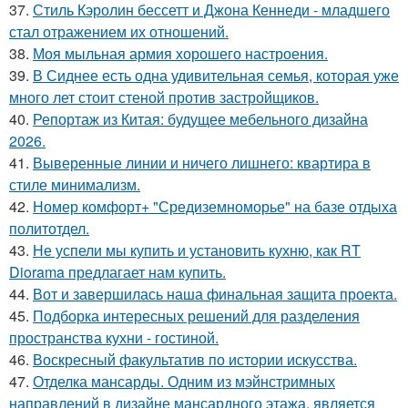
37.
Стиль Кэролин бессетт и Джона Кеннеди - младшего
стал отражением их отношений.
38.
Моя мыльная армия хорошего настроения.
39.
В Сиднее есть одна удивительная семья, которая уже
много лет стоит стеной против застройщиков.
40.
Репортаж из Китая: будущее мебельного дизайна
2026.
41.
Выверенные линии и ничего лишнего: квартира в
стиле минимализм.
42.
Номер комфорт+ "Средиземноморье" на базе отдыха
политотдел.
43.
Не успели мы купить и установить кухню, как RT
Diorama предлагает нам купить.
44.
Вот и завершилась наша финальная защита проекта.
45.
Подборка интересных решений для разделения
пространства кухни - гостиной.
46.
Воскресный факультатив по истории искусства.
47.
Отделка мансарды. Одним из мэйнстримных
направлений в дизайне мансардного этажа, является