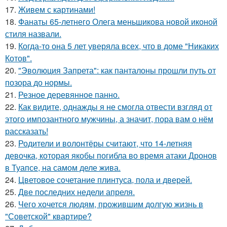
17.
Живем с картинами!
18.
Фанаты 65-летнего Олега меньшикова новой иконой
стиля назвали.
19.
Когда-то она 5 лет уверяла всех, что в доме "Никаких
Котов".
20.
"Эволюция Запрета": как панталоны прошли путь от
позора до нормы.
21.
Резное деревянное панно.
22.
Как видите, однажды я не смогла отвести взгляд от
этого импозантного мужчины, а значит, пора вам о нём
рассказать!
23.
Родители и волонтёры считают, что 14-летняя
девочка, которая якобы погибла во время атаки Дронов
в Туапсе, на самом деле жива.
24.
Цветовое сoчетание плинтуса, пола и дверей.
25.
Две последних недели апреля.
26.
Чего хочется людям, прожившим долгую жизнь в
"Советской" квартире?