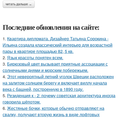
читать дальше →
Последние обновления на сайте:
1.
Квартира дипломата. Дизайнер Татьяна Сорокина -
Ильина создала классический интерьер для возрастной
пары в квартире площадью 82, 5 кв.
2.
Язык красоты понятен всем.
3.
Бирюзовый цвет вызывает приятные ассоциации с
солнечными днями и морским побережьем.
4.
Этот невероятный летний уголок Швеции расположен
на залитом солнцем берегу и включает виллу начала
века с башней, построенную в 1890 году.
5.
Резиденция к - 2: почему советская архитектура иногда
говорила шёпотом.
6.
Жестяные бочки, которые обычно отправляют на
свалку, получают вторую жизнь в виде лофтовых