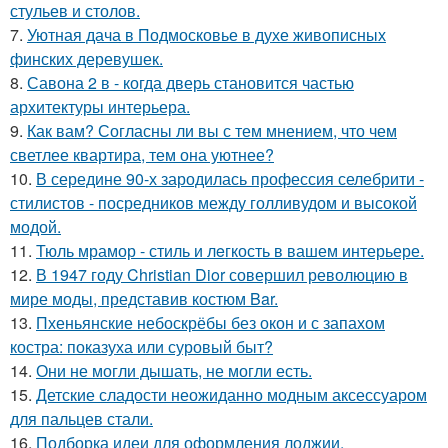
стульев и столов.
7.
Уютная дача в Подмосковье в духе живописных
финских деревушек.
8.
Савона 2 в - когда дверь становится частью
архитектуры интерьера.
9.
Как вам? Согласны ли вы с тем мнением, что чем
светлее квартира, тем она уютнее?
10.
В середине 90-х зародилась профессия селебрити -
стилистов - посредников между голливудом и высокой
модой.
11.
Тюль мрамор - стиль и лeгкость в вашем интерьере.
12.
В 1947 году Christian Dior совершил революцию в
мире моды, представив костюм Bar.
13.
Пхеньянские небоскрёбы без окон и с запахом
костра: показуха или суровый быт?
14.
Они не могли дышать, не могли есть.
15.
Детские сладости неожиданно модным аксессуаром
для пальцев стали.
16.
Подборка идеи для оформления лоджии.