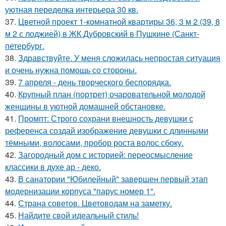
уютная переделка интерьера 30 кв.
37.
Цветной проект 1-комнатной квартиры 36, 3 м 2 (39, 8
м 2 с лоджией) в ЖК Дубровский в Пушкине (Санкт-
петербург.
38.
Здравствуйте. У меня сложилась непростая ситуация
и очень нужна помощь со стороны.
39.
7 апреля - день творческого беспорядка.
40.
Крупный план (портрет) очаровательной молодой
женщины в уютной домашней обстановке.
41.
Промпт: Строго сохрани внешность девушки с
референса создай изображение девушки с длинными
тёмными, волосами, пробор роста волос сбоку.
42.
Загородный дом с историей: переосмысление
классики в духе ар - деко.
43.
В санатории "Юбилейный" завершен первый этап
модернизации корпуса "парус номер 1".
44.
Страна советов. Цветоводам на заметку.
45.
Найдите свой идеальный стиль!