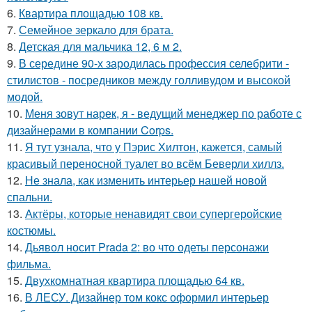
6.
Квартира площадью 108 кв.
7.
Семейное зеркало для брата.
8.
Детская для мальчика 12, 6 м 2.
9.
В середине 90-х зародилась профессия селебрити -
стилистов - посредников между голливудом и высокой
модой.
10.
Меня зовут нарек, я - ведущий менеджер по работе с
дизайнерами в компании Corps.
11.
Я тут узнала, что у Пэрис Хилтон, кажется, самый
красивый переносной туалет во всём Беверли хиллз.
12.
Не знала, как изменить интерьер нашей новой
спальни.
13.
Актёры, которые ненавидят свои супергеройские
костюмы.
14.
Дьявол носит Prada 2: во что одеты персонажи
фильма.
15.
Двухкомнатная квартира площадью 64 кв.
16.
В ЛЕСУ. Дизайнер том кокс оформил интерьер