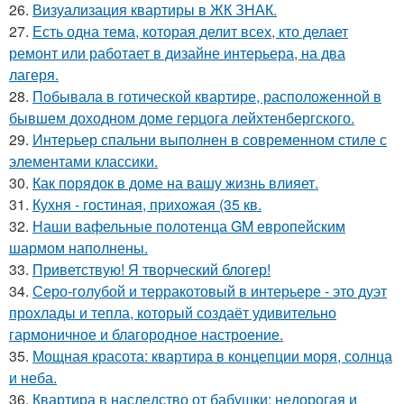
26.
Визуализация квартиры в ЖК ЗНАК.
27.
Есть одна тема, которая делит всех, кто делает
ремонт или работает в дизайне интерьера, на два
лагеря.
28.
Побывала в готической квартире, расположенной в
бывшем доходном доме герцога лейхтенбергского.
29.
Интерьер спальни выполнен в современном стиле с
элементами классики.
30.
Как порядок в доме на вашу жизнь влияет.
31.
Кухня - гостиная, прихожая (35 кв.
32.
Наши вафельные полотенца GM европейским
шармом наполнены.
33.
Приветствую! Я творческий блогер!
34.
Серо-голубой и терракотовый в интерьере - это дуэт
прохлады и тепла, который создаёт удивительно
гармоничное и благородное настроение.
35.
Мощная красота: квартира в концепции моря, солнца
и неба.
36.
Квартира в наследство от бабушки: недорогая и