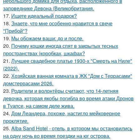
небольшого домика для отдыха, расположенного в
заповеднике Девона (Великобритания.
17.
Ищете идеальный подарок?
18.
Знаете, что мне особенно нравится в свече
"Прибой"?
19.
Мы обожаем ваши: до и после.
20.
Почему кошки иногда спят в закрытых тесных
пространствах (коробках, шкафах?
21.
Лучшее свадебное платье 1930-х "Смерть на Ниле"
(2022).
22.
Хозяйская ванная комната в ЖК "Дом с Террасами"
домстеррасами 2026.
23.
Родители и волонтёры считают, что 14-летняя
девочка, которая якобы погибла во время атаки Дронов
в Туапсе, на самом деле жива.
24.
Дом Леандера, похоже, настигло мейковерное
проклятие.
25.
Alba Sand Hotel - отель, в котором мы остановились
на одну ночь во время поездки на юг острова.