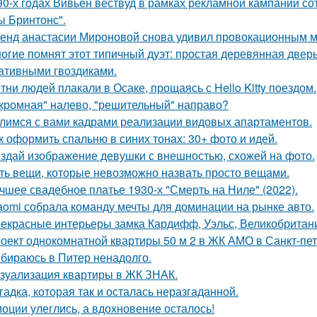
90-х годах Вивьен вествуд в рамках рекламной кампании сот
ы Бринтонс".
енд анастасии Мироновой снова удивил провокационным м
огие помнят этот типичный дуэт: простая деревянная дверь
ативными гвоздиками.
тни людей плакали в Осаке, прощаясь с Hello Kitty поездом.
кромная" налево, "решительный" направо?
лимся с вами кадрами реализации видовых апартаментов.
к оформить спальню в синих тонах: 30+ фото и идей.
здай изображение девушки с внешностью, схожей на фото.
ть вещи, которые невозможно назвать просто вещами.
чшее свадебное платье 1930-х "Смерть на Ниле" (2022).
aomi собрала команду мечты для доминации на рынке авто.
екрасные интерьеры замка Кардифф, Уэльс, Великобритан
оект однокомнатной квартиры 50 м 2 в ЖК АМО в Санкт-пет
бираюсь в Питер ненадолго.
зуализация квартиры в ЖК ЗНАК.
гадка, которая так и осталась неразгаданной.
оции улеглись, а вдохновение осталось!