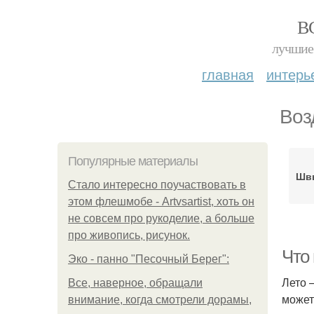
В
лучшие 
главная
интерь
Воз
Популярные материалы
Шв
Стало интересно поучаствовать в
этом флешмобе - Artvsartist, хоть он
не совсем про рукоделие, а больше
про живопись, рисунок.
Что
Эко - панно "Песочный Берег":
Лето 
Все, наверное, обращали
может
внимание, когда смотрели дорамы,