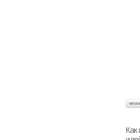
читат
Как 
иде