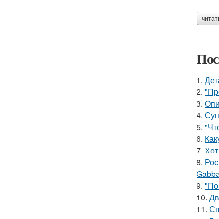
читат
Пос
1.
Дет
2.
"Пр
3.
Опи
4.
Суп
5.
"Чт
6.
Как
7.
Хот
8.
Рос
Gabba
9.
"По
10.
Дв
11.
Св