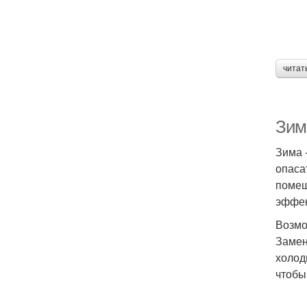
читат
Зим
Зима 
опаса
помещ
эффек
Возмо
Замен
холод
чтобы