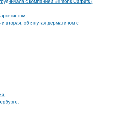
рудничала с компанией Brintons Carpets (
аркетингом.
 и вторая, обтянутая дерматином с
ия.
ербурге.