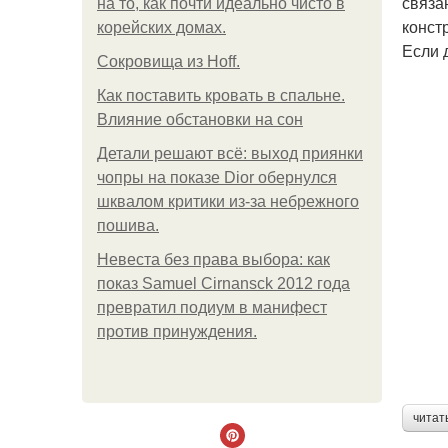
связа
на то, как почти идеально чисто в
констр
корейских домах.
Если 
Сокровища из Hoff.
Как поставить кровать в спальне.
Влияние обстановки на сон
Детали решают всё: выход приянки
чопры на показе Dior обернулся
шквалом критики из-за небрежного
пошива.
Невеста без права выбора: как
показ Samuel Cirnansck 2012 года
превратил подиум в манифест
против принуждения.
читат