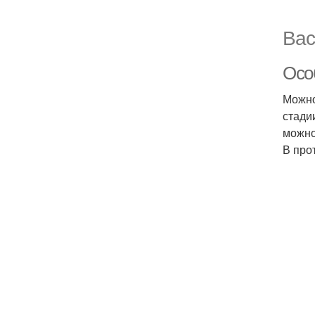
Вас
Осо
Можно
стади
можно
В про