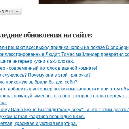
ь дальше →
ледние обновления на сайте:
али решают всё: выход приянки чопры на показе Dior обер
оиллюстрированные Люди": Томас майландер превратил сол
шите интерьер кухни в 2-3 словах.
ер - современный потолок в ванной комнате!
о случилось? Почему она в этой тряпочке?
ую прихожую выбрали бы для себя?
ите добавить в интерьер нотку изысканности и при этом об
кошь - пожалуй, именно то слово, которое сполна передаст
na.
чему Ваша Кухня Выглядит"как у всех" - и что с этим делать"
ухкомнатная квартира площадью 53 кв.
етлая, красивая и уютная квартира.