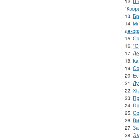
12.
В 
"Ковр
13.
Бр
14.
Мн
декор
15.
Со
16.
"С
17.
Де
18.
Ка
19.
Со
20.
Ес
21.
Лу
22.
Xi
23.
Пр
24.
Пр
25.
Со
26.
Ви
27.
За
28.
Эм