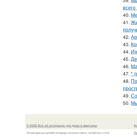
39.
Мы
всего 
40.
Ме
41.
Жи
получ
42.
Ар
43.
Ко
44.
Ин
45.
Де
46.
Ма
47.
* 
48.
По
прост
49.
Со
50.
Мы
© 2026 Всё об интерьере для дома и квартиры
К
П
Лучшие идеи для дизайна интерьера, полезные советы, интересные статьи