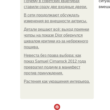
ситуа
Почему в советских квартирах
вмеши
ставили сразу две входные двери.
В сети продолжают обсуждать
изменения во внешности актрисы.
Детали решают всё: выход приянки
чопры на показе Dior обернулся
шквалом критики из-за небрежного
пошива.
Невеста без права выбора: как
показ Samuel Cirnansck 2012 года
превратил подиум в манифест
против принуждения.
Растения как украшения интерьера.