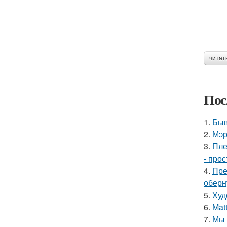
читат
Пос
1.
Быв
2.
Мэр
3.
Пле
- прос
4.
Пре
оберн
5.
Худ
6.
Mat
7.
Мы 