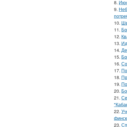
8.
Июн
9.
Неб
потре
10.
Шв
11.
Бр
12.
Кв
13.
Ид
14.
Де
15.
Бр
16.
Со
17.
По
18.
Пр
19.
По
20.
Бо
21.
Се
"Каба
22.
Уч
финск
23.
Сп