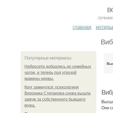
В
лучшие 
главная
интерь
Виб
Популярные материалы
Вы
Нейросети добрались до семейных
чатов, и теперь под угрозой
мамины нервы.
Круг замкнулся: психологиня
Виб
Вероника Степанова снова вышла
замуж за собственного бывшего
Высши
мужа.
Они с