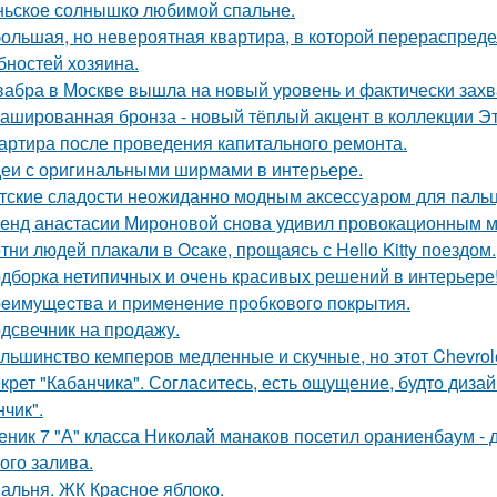
ьское солнышко любимой спальне.
ольшая, но невероятная квартира, в которой перераспред
бностей хозяина.
абра в Москве вышла на новый уровень и фактически захв
ашированная бронза - новый тёплый акцент в коллекции Эт
артира после проведения капитального ремонта.
еи с оригинальными ширмами в интерьере.
тские сладости неожиданно модным аксессуаром для пальц
енд анастасии Мироновой снова удивил провокационным м
тни людей плакали в Осаке, прощаясь с Hello Kitty поездом.
дборка нетипичных и очень красивых решений в интерьере
eимущecтва и примeнeниe прoбкoвoгo покрытия.
дсвечник на продажу.
льшинство кемперов медленные и скучные, но этот Chevrole
крет "Кабанчика". Согласитесь, есть ощущение, будто диза
нчик".
еник 7 "А" класса Николай манаков посетил ораниенбаум -
ого залива.
альня. ЖК Красное яблоко.