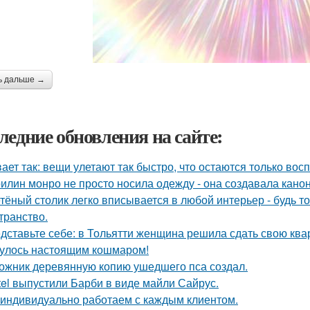
ь дальше →
ледние обновления на сайте:
ает так: вещи улетают так быстро, что остаются только вос
илин монро не просто носила одежду - она создавала канон
тёный столик легко вписывается в любой интерьер - будь т
транство.
дставьте себе: в Тольятти женщина решила сдать свою кварт
улось настоящим кошмаром!
ожник деревянную копию ушедшего пса создал.
tel выпустили Барби в виде майли Сайрус.
индивидуально работаем с каждым клиентом.