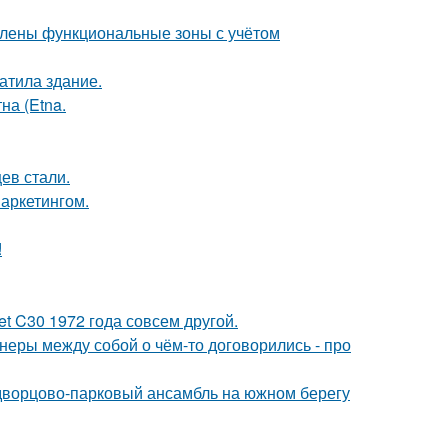
елены функциональные зоны с учётом
атила здание.
на (Etna.
ев стали.
аркетингом.
!
t C30 1972 года совсем другой.
йнеры между собой о чём-то договорились - про
 дворцово-парковый ансамбль на южном берегу