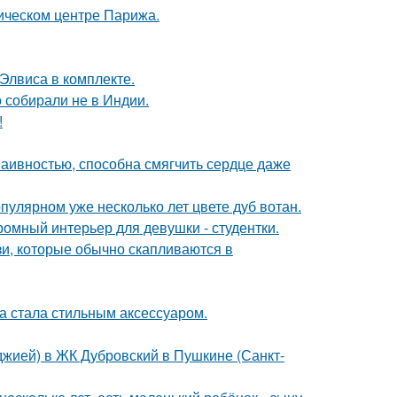
рическом центре Парижа.
 Элвиса в комплекте.
о собирали не в Индии.
!
наивностью, способна смягчить сердце даже
пулярном уже несколько лет цвете дуб вотан.
ромный интерьер для девушки - студентки.
зи, которые обычно скапливаются в
ка стала стильным аксессуаром.
лоджией) в ЖК Дубровский в Пушкине (Санкт-