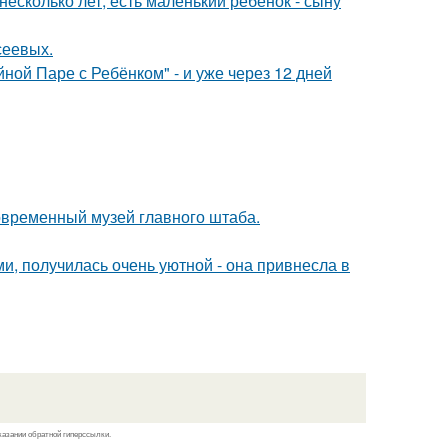
есколько лет, есть маленький ребёнок - сыну
сеевых.
ой Паре с Ребёнком" - и уже через 12 дней
современный музей главного штаба.
и, получилась очень уютной - она привнесла в
казании обратной гиперссылки.