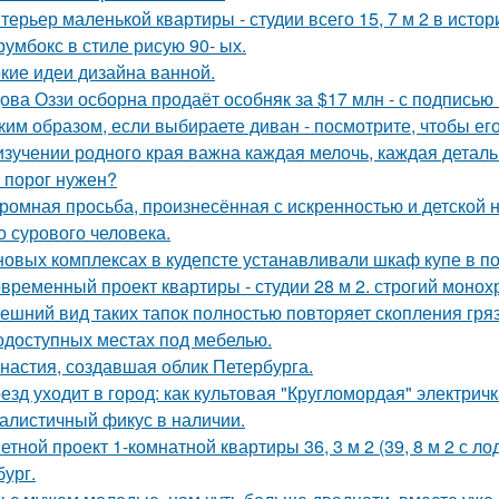
терьер маленькой квартиры - студии всего 15, 7 м 2 в исто
румбокс в стиле рисую 90- ых.
кие идеи дизайна ванной.
ова Оззи осборна продаёт особняк за $17 млн - с подписью
ким образом, если выбираете диван - посмотрите, чтобы ег
изучении родного края важна каждая мелочь, каждая деталь
 порог нужен?
ромная просьба, произнесённая с искренностью и детской 
о сурового человека.
новых комплексах в кудепсте устанавливали шкаф купе в по
временный проект квартиры - студии 28 м 2. строгий монох
ешний вид таких тапок полностью повторяет скопления гря
одоступных местах под мебелью.
настия, создавшая облик Петербурга.
езд уходит в город: как культовая "Кругломордая" электрич
алистичный фикус в наличии.
етной проект 1-комнатной квартиры 36, 3 м 2 (39, 8 м 2 с 
бург.