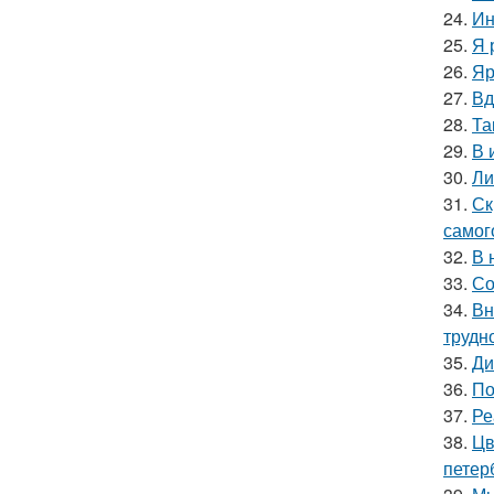
24.
Ин
25.
Я 
26.
Яр
27.
Вд
28.
Та
29.
В 
30.
Ли
31.
Ск
самог
32.
В 
33.
Со
34.
Вн
трудн
35.
Ди
36.
По
37.
Ре
38.
Цв
петер