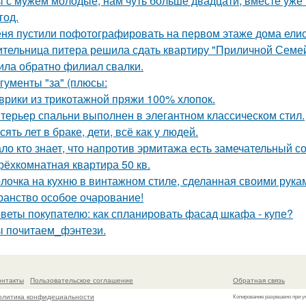
 с мужем молодые, нам чуть больше двадцати, вместе уже н
год.
ня пустили пофотографировать на первом этаже дома ели
тельница питера решила сдать квартиру "Приличной Семейн
ила обратно филиал свалки.
гументы "за" (плюсы:
врики из трикотажной пряжи 100% хлопок.
терьер спальни выполнен в элегантном классическом стил.
сять лет в браке, дети, всё как у людей.
ло кто знает, что напротив эрмитажа есть замечательный 
трёхкомнатная квартира 50 кв.
лочка на кухню в винтажном стиле, сделанная своими рукам
ранство особое очарование!
веты покупателю: как спланировать фасад шкафа - купе?
 почитаем_фэнтези.
онтакты
Пользовательское соглашение
Обратная связь
олитика конфидециальности
Копирование разрешено при у