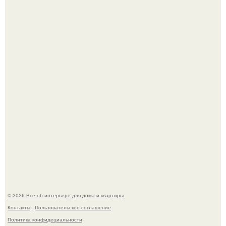
5 ошибок в планировке, из-за которых вы теряете метры.
Детали решают всё: выход приянки чопры на показе Dior
обернулся шквалом критики из-за небрежного пошива.
© 2026 Всё об интерьере для дома и квартиры
Контакты
Пользовательское соглашение
Политика конфидециальности