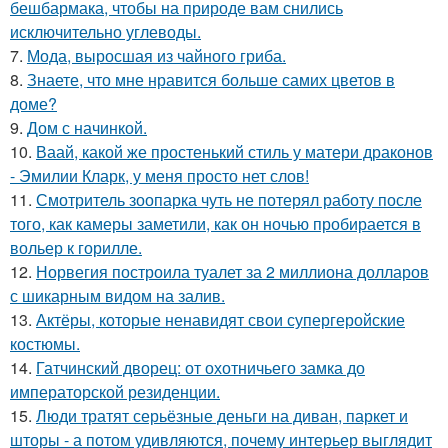
бешбармака, чтобы на природе вам снились
исключительно углеводы.
7.
Мода, выросшая из чайного гриба.
8.
Знаете, что мне нравится больше самих цветов в
доме?
9.
Дом с начинкой.
10.
Ваай, какой же простенький стиль у матери драконов
- Эмилии Кларк, у меня просто нет слов!
11.
Смотритель зоопарка чуть не потерял работу после
того, как камеры заметили, как он ночью пробирается в
вольер к горилле.
12.
Норвегия построила туалет за 2 миллиона долларов
с шикарным видом на залив.
13.
Актёры, которые ненавидят свои супергеройские
костюмы.
14.
Гатчинский дворец: от охотничьего замка до
императорской резиденции.
15.
Люди тратят серьёзные деньги на диван, паркет и
шторы - а потом удивляются, почему интерьер выглядит