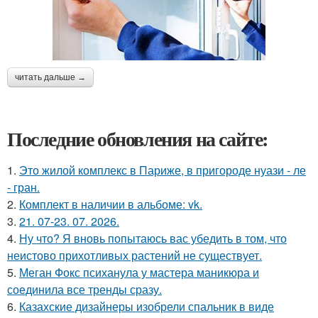
читать дальше →
Последние обновления на сайте:
1.
Это жилой комплекс в Париже, в пригороде нуази - ле
- гран.
2.
Комплект в наличии в альбоме: vk.
3.
21. 07-23. 07. 2026.
4.
Ну что? Я вновь попытаюсь вас убедить в том, что
неистово прихотливых растений не существует.
5.
Меган Фокс психанула у мастера маникюра и
соединила все тренды сразу.
6.
Казахские дизайнеры изобрели спальник в виде