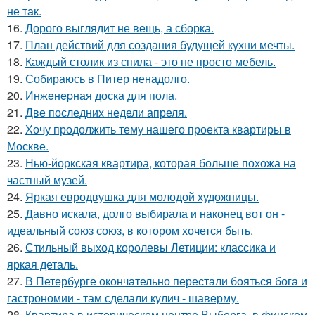
не так.
16.
Дорого выглядит не вещь, а сборка.
17.
План действий для создания будущей кухни мечты.
18.
Каждый столик из спила - это не просто мебель.
19.
Собираюсь в Питер ненадолго.
20.
Инжeнepная доска для пола.
21.
Две последних недели апреля.
22.
Хочу продолжить тему нашего проекта квартиры в
Москве.
23.
Нью-йоркская квартира, которая больше похожа на
частный музей.
24.
Яркая евродвушка для молодой художницы.
25.
Давно искала, долго выбирала и наконец вот он -
идеальный союз союз, в котором хочется быть.
26.
Стильный выход королевы Летиции: классика и
яркая деталь.
27.
В Петербурге окончательно перестали бояться бога и
гастрономии - там сделали кулич - шаверму.
28.
Квартира в историческом центре Выборга, в финском