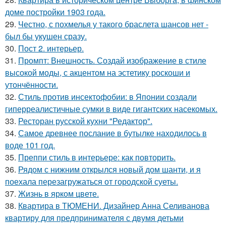
доме постройки 1903 года.
29.
Честно, с похмелья у такого браслета шансов нет -
был бы укушен сразу.
30.
Пост 2. интерьер.
31.
Промпт: Внешность. Создай изображение в стиле
высокой моды, с акцентом на эстетику роскоши и
утончённости.
32.
Стиль против инсектофобии: в Японии создали
гиперреалистичные сумки в виде гигантских насекомых.
33.
Ресторан русской кухни "Редактор".
34.
Самое древнее послание в бутылке находилось в
воде 101 год.
35.
Преппи стиль в интерьере: как повторить.
36.
Рядом с нижним открылся новый дом шанти, и я
поехала перезагружаться от городской суеты.
37.
Жизнь в ярком цвете.
38.
Квартира в ТЮМЕНИ. Дизайнер Анна Селиванова
квартиру для предпринимателя с двумя детьми