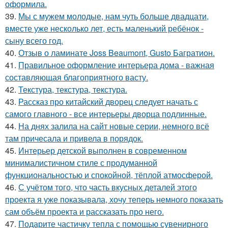
оформила.
39.
Мы с мужем молодые, нам чуть больше двадцати,
вместе уже несколько лет, есть маленький ребёнок -
сыну всего год.
40.
Отзыв о ламинате Joss Beaumont, Gusto Багратион.
41.
Правильное оформление интерьера дома - важная
составляющая благоприятного васту.
42.
Текстура, текстура, текстура.
43.
Рассказ про китайский дворец следует начать с
самого главного - все интерьеры дворца подлинные.
44.
На днях залила на сайт новые серии, немного всё
там причесала и привела в порядок.
45.
Интерьер детской выполнен в современном
минималистичном стиле с продуманной
функциональностью и спокойной, тёплой атмосферой.
46.
С учётом того, что часть вкусных деталей этого
проекта я уже показывала, хочу теперь немного показать
сам объём проекта и рассказать про него.
47.
Подарите частичку тепла с помощью сувенирного