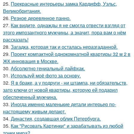
25.
Прекрасные интерьеры замка Кардифф, Уэльс,
Великобритания.
26.
Резное деревянное панно.
27.
Как видите, однажды я не смогла отвести взгляд от
этого импозантного мужчины, а значит, пора вам о нём
рассказать!
28.
Загадка, которая так и осталась неразгаданной.
29.
Проект компактной однокомнатной квартиры 32 м 2 в
ЖК инновация в Москве.
30.
Абсолютно гениальный лайфхак.
31.
Используй моё фото за основу.
32.
Я в браке, а у подруги - ни штампа, ни обязательств,
зато ключи от новой квартиры, которую ей подарил
обеспеченный мужчина.
33.
Иногда именно маленькие детали интерьер по-
настоящему живым делают.
34.
Династия, создавшая облик Петербурга.
35.
Как "Рисовать Картинки" и зарабатывать из любой
точки мира?