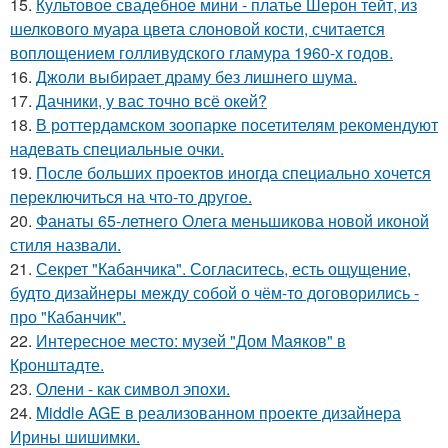
15.
Культовое свадебное мини - платье Шерон тейт, из
шелкового муара цвета слоновой кости, считается
воплощением голливудского гламура 1960-х годов.
16.
Джоли выбирает драму без лишнего шума.
17.
Дачники, у вас точно всё окей?
18.
В роттердамском зоопарке посетителям рекомендуют
надевать специальные очки.
19.
После больших проектов иногда специально хочется
переключиться на что-то другое.
20.
Фанаты 65-летнего Олега меньшикова новой иконой
стиля назвали.
21.
Секрет "Кабанчика". Согласитесь, есть ощущение,
будто дизайнеры между собой о чём-то договорились -
про "Кабанчик".
22.
Интересное место: музей "Дом Маяков" в
Кронштадте.
23.
Олени - как символ эпохи.
24.
Middle AGE в реализованном проекте дизайнера
Ирины шишимки.