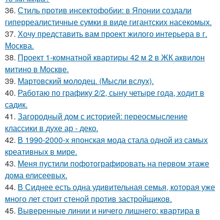
36.
Стиль против инсектофобии: в Японии создали
гиперреалистичные сумки в виде гигантских насекомых.
37.
Хочу представить вам проект жилого интерьера в г.
Москва.
38.
Проект 1-комнатной квартиры 42 м 2 в ЖК аквилон
митино в Москве.
39.
Мартовский молодец. (Мысли вслух).
40.
Работаю по графику 2/2, сыну четыре года, ходит в
садик.
41.
Загородный дом с историей: переосмысление
классики в духе ар - деко.
42.
В 1990-2000-х японская мода стала одной из самых
креативных в мире.
43.
Меня пустили пофотографировать на первом этаже
дома елисеевых.
44.
В Сиднее есть одна удивительная семья, которая уже
много лет стоит стеной против застройщиков.
45.
Выверенные линии и ничего лишнего: квартира в