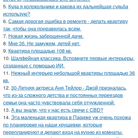
5.
Куда я колокольчики и какова их дальнейшая судьба
использую?
6.
Самая дорогая ошибка в ремонте - делать квартиру
так, чтобы она понравилась всем.
7.
Новая жизнь заброшенной дачи.
8.
Мне 35. Не замужем, детей нет.
9.
Квартира площадью 108 кв.
10.
Шалфейная классика. Вспомните первые интерьеры,
созданные с помощью ИИ.
11.
Нежный интерьер небольшой квартиры площадью 36
кв.
12.
30-Летняя актриса Аня Тейлор - Джой призналась,
что из-за сложного детства и постоянных переездов
семьи она часто чувствовала себя отчужденной.
13.
А вы знали, что у нас есть свечи с CBD?
14.
Эта маленькая квартира в Париже уж очень похожа
по планировке на наши хрущевки, которые
перепланируют и делают вход на кухню из комнаты.