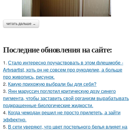
читать дальше →
Последние обновления на сайте:
1.
Стало интересно поучаствовать в этом флешмобе -
Artvsartist, хоть он не совсем про рукоделие, а больше
про живопись, рисунок.
2.
Какую прихожую выбрали бы для себя?
3.
Янн маруссич поглотил критическую дозу синего
пигмента, чтобы заставить свой организм вырабатывать
подкрашенные биологические жидкости.
4.
Когда чемодан решил не просто прилететь, а зайти
эффектно.
5.
В сети уверяют, что цвет постельного белья влияет на