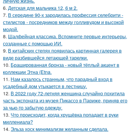
личную жизнь.
6.
Детская для мальчика 12, 6 м 2.
7.
В середине 90-х зародилась профессия селебрити -
стилистов - посредников между голливудом и высокой
модой.
8.
Шалфейная классика. Вспомните первые интерьеры,
созданные с помощью ИИ.
9.
В китайских степях появилась картинная галерея в
виде разбившейся летающей тарелки.
10.
Брашированная бронза - новый тёплый акцент в
коллекции Этна (Etna.
11.
Нам казалось странным, что парадный вход в
усадебный дом утыкается в лестницу.
12.
В 2022 году 72-летняя женщина случайно похитила
часть экспоната из музея Пикассо в Париже, приняв его
за чью-то забытую одежду.
13.
Что происходит, когда хрущёвка попадает в руки
миллениала?
14.
Эльза хоск минимализм желанным сделала.