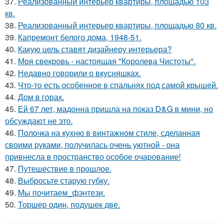
37.
Реализованный интерьер квартиры, площадью 103
кв.
38.
Реализованный интерьер квартиры, площадью 80 кв.
39.
Капремонт белого дома, 1948-51.
40.
Какую цель ставят дизайнеру интерьера?
41.
Моя свекровь - настоящая "Королева Чистоты".
42.
Недавно говорили о вкусняшках.
43.
Что-то есть особенное в спальнях под самой крышей.
44.
Дом в горах.
45.
Ей 67 лет, мадонна пришла на показ D&G в мини, но
обсуждают не это.
46.
Полочка на кухню в винтажном стиле, сделанная
своими руками, получилась очень уютной - она
привнесла в пространство особое очарование!
47.
Путешествие в прошлое.
48.
Выбросьте старую губку.
49.
Мы почитаем_фэнтези.
50.
Торшер один, подушек две.