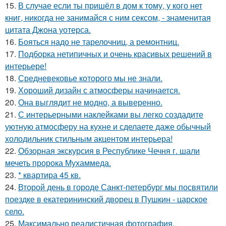
15.
В случае если ты пришёл в дом к тому, у кого нет
книг, никогда не занимайся с ним сексом, - знаменитая
цитата Джона уотерса.
16.
Бояться надо не тарелочниц, а ремонтниц.
17.
Подборка нетипичных и очень красивых решений в
интерьере!
18.
Средневековье которого мы не знали.
19.
Хороший дизайн с атмосферы начинается.
20.
Она выглядит не модно, а выверенно.
21.
С интерьерными наклейками вы легко создадите
уютную атмосферу на кухне и сделаете даже обычный
холодильник стильным акцентом интерьера!
22.
Обзорная экскурсия в Республике Чечня г. шали
мечеть пророка Мухаммеда.
23.
* квартира 45 кв.
24.
Второй день в городе Санкт-петербург мы посвятили
поездке в екатерининский дворец в Пушкин - царское
село.
25.
Максимально реалистичная фотография,