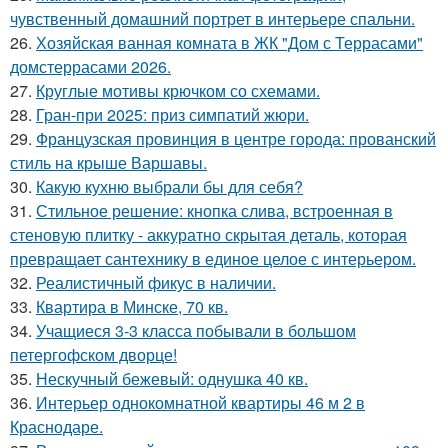
чувственный домашний портрет в интерьере спальни.
26.
Хозяйская ванная комната в ЖК "Дом с Террасами"
домстеррасами 2026.
27.
Круглые мотивы крючком со схемами.
28.
Гран-при 2025: приз симпатий жюри.
29.
Французская провинция в центре города: прованский
стиль на крыше Варшавы.
30.
Какую кухню выбрали бы для себя?
31.
Стильное решение: кнопка слива, встроенная в
стеновую плитку - аккуратно скрытая деталь, которая
превращает сантехнику в единое целое с интерьером.
32.
Реалистичный фикус в наличии.
33.
Квартира в Минске, 70 кв.
34.
Учащиеся 3-3 класса побывали в большом
петергофском дворце!
35.
Нескучный бежевый: однушка 40 кв.
36.
Интерьер однокомнатной квартиры 46 м 2 в
Краснодаре.