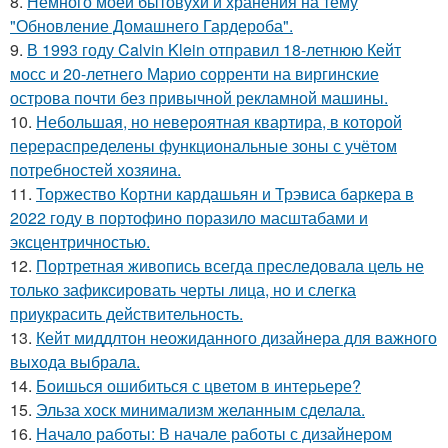
8.
Немного моей бытовухи и хранения на тему
"Обновление Домашнего Гардероба".
9.
В 1993 году Calvin Klein отправил 18-летнюю Кейт
мосс и 20-летнего Марио сорренти на виргинские
острова почти без привычной рекламной машины.
10.
Небольшая, но невероятная квартира, в которой
перераспределены функциональные зоны с учётом
потребностей хозяина.
11.
Торжество Кортни кардашьян и Трэвиса баркера в
2022 году в портофино поразило масштабами и
эксцентричностью.
12.
Портретная живопись всегда преследовала цель не
только зафиксировать черты лица, но и слегка
приукрасить действительность.
13.
Кейт миддлтон неожиданного дизайнера для важного
выхода выбрала.
14.
Боишься ошибиться с цветом в интерьере?
15.
Эльза хоск минимализм желанным сделала.
16.
Начало работы: В начале работы с дизайнером