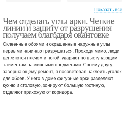
Показать все
Чем отделать углы арки. Четкие
Уголок для арки
Арочный уголок
линии и защиту от разрушения
получаем благодаря окантовке
Оклеенные обоями и окрашенные наружные углы
первыми начинают разрушаться. Проходя мимо, люди
Силиконовый уголок
Окантовка для арок
цепляются плечом и ногой, ударяют по выступающим
элементам различными предметами. Своему другу,
завершающему ремонт, я посоветовал наклеить уголок
для обоев. У него в доме фигурные арки разделяют
кухню и столовую, зонируют большую гостиную,
отделяют прихожую от коридора.