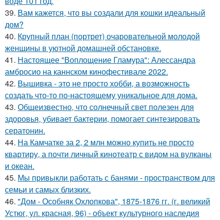
воде 101 год.
39.
Вам кажется, что вы создали для кошки идеальный
дом?
40.
Крупный план (портрет) очаровательной молодой
женщины в уютной домашней обстановке.
41.
Настоящее "Воплощение Гламура": Алессандра
амбросио на каннском кинофестивале 2022.
42.
Вышивка - это не просто хобби, а возможность
создать что-то по-настоящему уникальное для дома.
43.
Общеизвестно, что солнечный свет полезен для
здоровья, убивает бактерии, помогает синтезировать
сератонин.
44.
На Камчатке за 2, 2 млн можно купить не просто
квартиру, а почти личный кинотеатр с видом на вулканы
и океан.
45.
Мы привыкли работать с банями - пространством для
семьи и самых близких.
46.
"Дом - Особняк Охлопкова", 1875-1876 гг. (г. великий
Устюг, ул. красная, 96) - объект культурного наследия