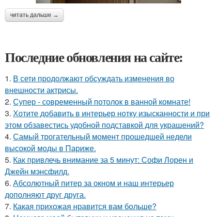
читать дальше →
Последние обновления на сайте:
1.
В сети продолжают обсуждать изменения во
внешности актрисы.
2.
Супер - современный потолок в ванной комнате!
3.
Хотите добавить в интерьер нотку изысканности и при
этом обзавестись удобной подставкой для украшений?
4.
Самый трогательный момент прошедшей недели
высокой моды в Париже.
5.
Как привлечь внимание за 5 минут: Софи Лорен и
Джейн мэнсфилд.
6.
Абсолютный питер за окном и наш интерьер
дополняют друг друга.
7.
Какая прихожая нравится вам больше?