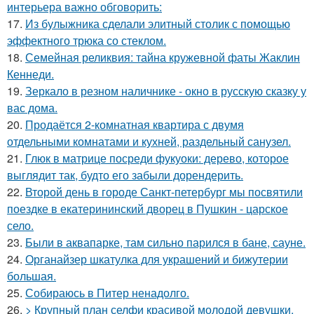
интерьера важно обговорить:
17.
Из булыжника сделали элитный столик с помощью
эффектного трюка со стеклом.
18.
Семейная реликвия: тайна кружевной фаты Жаклин
Кеннеди.
19.
Зеркало в резном наличнике - окно в русскую сказку у
вас дома.
20.
Продаётся 2-комнатная квартира с двумя
отдельными комнатами и кухней, раздельный санузел.
21.
Глюк в матрице посреди фукуоки: дерево, которое
выглядит так, будто его забыли дорендерить.
22.
Второй день в городе Санкт-петербург мы посвятили
поездке в екатерининский дворец в Пушкин - царское
село.
23.
Были в аквапарке, там сильно парился в бане, сауне.
24.
Органайзер шкатулка для украшений и бижутерии
большая.
25.
Собираюсь в Питер ненадолго.
26.
> Крупный план селфи красивой молодой девушки.