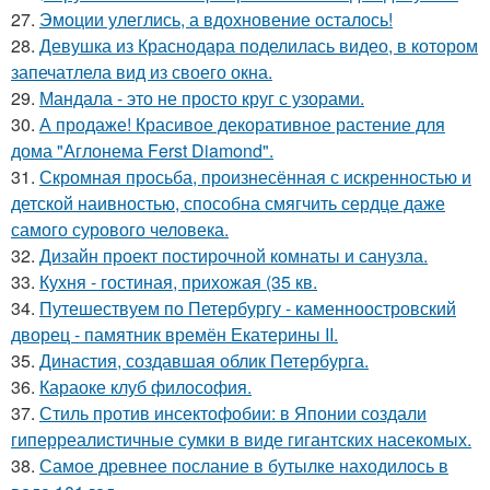
27.
Эмоции улеглись, а вдохновение осталось!
28.
Девушка из Краснодара поделилась видео, в котором
запечатлела вид из своего окна.
29.
Мандала - это не просто круг с узорами.
30.
А продаже! Красивое декоративное растение для
дома "Аглонема Ferst Diamond".
31.
Скромная просьба, произнесённая с искренностью и
детской наивностью, способна смягчить сердце даже
самого сурового человека.
32.
Дизайн проект постирочной комнаты и санузла.
33.
Кухня - гостиная, прихожая (35 кв.
34.
Путешествуем по Петербургу - каменноостровский
дворец - памятник времён Екатерины II.
35.
Династия, создавшая облик Петербурга.
36.
Караоке клуб философия.
37.
Стиль против инсектофобии: в Японии создали
гиперреалистичные сумки в виде гигантских насекомых.
38.
Самое древнее послание в бутылке находилось в