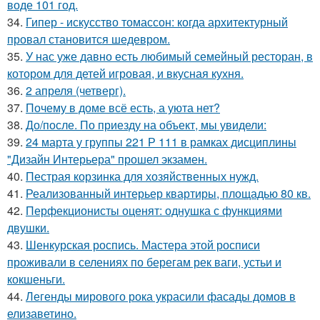
воде 101 год.
34.
Гипер - искусство томассон: когда архитектурный
провал становится шедевром.
35.
У нас уже давно есть любимый семейный ресторан, в
котором для детей игровая, и вкусная кухня.
36.
2 апреля (четверг).
37.
Почему в доме всё есть, а уюта нет?
38.
До/после. По приезду на объект, мы увидели:
39.
24 марта у группы 221 Р 111 в рамках дисциплины
"Дизайн Интерьера" прошел экзамен.
40.
Пестрая корзинка для хозяйственных нужд.
41.
Реализованный интерьер квартиры, площадью 80 кв.
42.
Перфекционисты оценят: однушка с функциями
двушки.
43.
Шенкурская роспись. Мастера этой росписи
проживали в селениях по берегам рек ваги, устьи и
кокшеньги.
44.
Легенды мирового рока украсили фасады домов в
елизаветино.