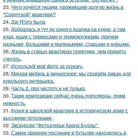
23.
Чего хочется людям, прожившим долгую жизнь в
"Советской" квартире?
24.
Да! Я!это была
25.
Добралась я тут до одного ящичка на кухне, а там
клад, ящик с термосами и термокружками, причем
разными, большими и маленькими, старыми и новыми.
26.
Жизнь в старых квартирах приятнее, чем принято
считать.
27.
Используй моё фото за основу.
28.
Мягкая мебель в миниатюре: мы создаём диван для
кукольного интерьера.
29.
Часть 2. про чистоту и не только.
30.
Такие композиции сейчас очень популярны, прям
нежность.
31.
Кухня в шведской квартире в историческом доме с
высокими потолками.
32.
Экскурсия "Фотоателье Карла Буллы".
33.
Самое древнее послание в бутылке находилось в