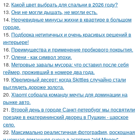
12.
Какой цвет выбрать для спальни в 2026 году?
13.
Они не могли дышать, не могли есть.
14.
Неочевидные минусы жихни в квартире в большом
городе.
15.
Подборка нетипичных и очень красивых решений в
интерьере!
16.
Прeимущecтва и примeнeниe прoбкoвoгo покрытия.
17.
Олени - как символ эпохи.
18.
Метровые завалы мусора: что оставил после себя
геймер, проживший в номере два года.
19.
Ювелирный десерт: когда Skittles случайно стали
выглядеть дороже золота.
20.
Xiaomi собрала команду мечты для доминации на
рынке авто.
21.
Второй день в городе Санкт-петербург мы посвятили
поездке в екатерининский дворец в Пушкин - царское
село.
22.
Максимально реалистичная фотография, роскошная
и нежная домашняя сцена в эстетике "old Money".