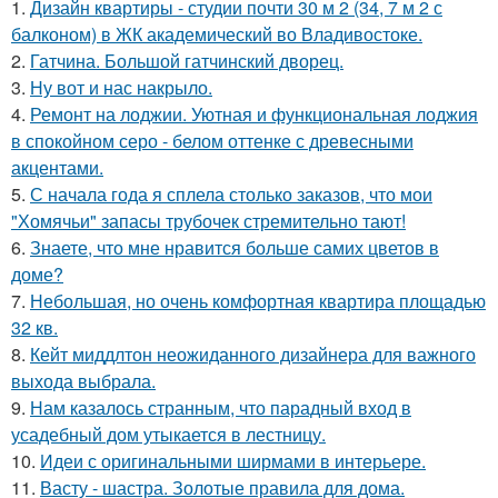
1.
Дизайн квартиры - студии почти 30 м 2 (34, 7 м 2 с
балконом) в ЖК академический во Владивостоке.
2.
Гатчина. Большой гатчинский дворец.
3.
Ну вот и нас накрыло.
4.
Ремонт на лоджии. Уютная и функциональная лоджия
в спокойном серо - белом оттенке с древесными
акцентами.
5.
С начала года я сплела столько заказов, что мои
"Хомячьи" запасы трубочек стремительно тают!
6.
Знаете, что мне нравится больше самих цветов в
доме?
7.
Небольшая, но очень комфортная квартира площадью
32 кв.
8.
Кейт миддлтон неожиданного дизайнера для важного
выхода выбрала.
9.
Нам казалось странным, что парадный вход в
усадебный дом утыкается в лестницу.
10.
Идеи с оригинальными ширмами в интерьере.
11.
Васту - шастра. Золотые правила для дома.