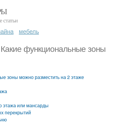
РЫ
е статьи
зайна
мебель
. Какие функциональные зоны
ые зоны можно разместить на 2 этаже
ажа
го этажа или мансарды
ых перекрытий
ьню