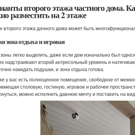
ианты второго этажа частного дома. 
но разместить на 2 этаже
н второго этажа дачного дома может быть многофункциона
я зона отдыха и игровая
 зоны легко выделить, даже если дом изначально был одноэ
ях надстраивают второй антресольный уровень и натягивают
точно накидать подушки, и зона отдыха готова.
же у вас есть полноценное помещение, свободное от межк
совмещая столовую, гостиную, игровое и рабочее пространст
рнуться, можно исполнить давнюю мечту и поставить на ви