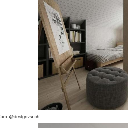
gram: @designvsochi