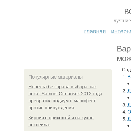
В
лучшие 
главная
интерь
Вар
мож
Сод
В
Популярные материалы
Невеста без права выбора: как
Д
показ Samuel Cirnansck 2012 года
превратил подиум в манифест
Д
против принуждения.
О
Кирпич в прихожей и на кухне
Д
поклеила.