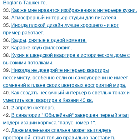
Boglar в Ташкенте.
33.
Как же мне нравятся изображения в интерьере кухни.
34.
Атмосферный интерьер студии для писателя.
35.
Иногда плохой дизайн лучше хорошего - и вот
пример работает.
36.
Кадры, снятые в одной комнате.
37.
Караоке клуб философия.
38.
Кухня в шведской квартире в историческом доме с
высокими потолками.
39.
Никогда не доверяйте интерьер квартиры
пессимисту, особенно если он самоуверени не имеет
сомнений в плане своих цветовых восприятий мира.
40.
Как создать нескучный интерьер в светлых тонах и
уместить все: квартира в Казани 43 кв.
41.
2 апреля (четверг).
42.
В санатории "Юбилейный" завершен первый этап
модернизации корпуса "парус номер 1".
43.
Даже маленькая спальня может выглядеть
просторной, стоит только правильно расставить