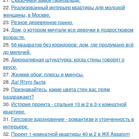
22.
Реализованный интерьер квартиры для молодой
женщины, в Москве.
23.
Резное деревянное панно.
24.
Дом, о котором мечтали все девочки в подростковом
возрасте.
25.
56 квадратов без коридоров: дом, где продумано всё
до мелочей.
26.
Декоративная штукатурка: когда стены говорят о
вкусе.
27.
Жидкиe обои: плюсы и минуcы.
28.
Да! Я!это была
29.
Признавайтесь, какие цвета стен вас прям
раздражают?
30.
История проекта - спальня 10 м 2 в 3-х комнатной
квартире.
31.
Гипсовое вдохновение - романтизм и утонченность в
интерьере.
32.
Проект 1-комнатной квартиры 40 м 2 в ЖК Assalom