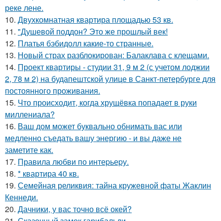
реке лене.
10.
Двухкомнатная квартира площадью 53 кв.
11.
"Душевой поддон? Это же прошлый век!
12.
Платья бэбидолл какие-то странные.
13.
Новый страх разблокирован: Балаклава с клещами.
14.
Проект квартиры - студии 31, 9 м 2 (с учетом лоджии
2, 78 м 2) на будапештской улице в Санкт-петербурге для
постоянного проживания.
15.
Что происходит, когда хрущёвка попадает в руки
миллениала?
16.
Ваш дом может буквально обнимать вас или
медленно съедать вашу энергию - и вы даже не
заметите как.
17.
Правила любви по интеpьеpу.
18.
* квартира 40 кв.
19.
Семейная реликвия: тайна кружевной фаты Жаклин
Кеннеди.
20.
Дачники, у вас точно всё окей?
21.
Сказочный замок гарибальди.