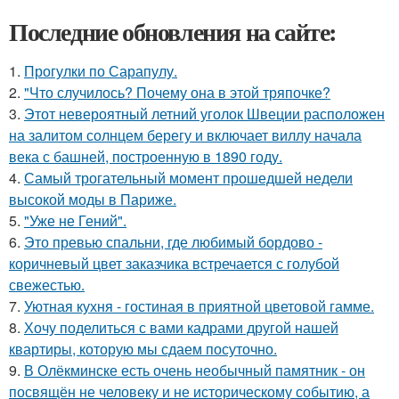
Последние обновления на сайте:
1.
Прогулки по Сарапулу.
2.
"Что случилось? Почему она в этой тряпочке?
3.
Этот невероятный летний уголок Швеции расположен
на залитом солнцем берегу и включает виллу начала
века с башней, построенную в 1890 году.
4.
Самый трогательный момент прошедшей недели
высокой моды в Париже.
5.
"Уже не Гений".
6.
Это превью спальни, где любимый бордово -
коричневый цвет заказчика встречается с голубой
свежестью.
7.
Уютная кухня - гостиная в приятной цветовой гамме.
8.
Хочу поделиться с вами кадрами другой нашей
квартиры, которую мы сдаем посуточно.
9.
В Олёкминске есть очень необычный памятник - он
посвящён не человеку и не историческому событию, а