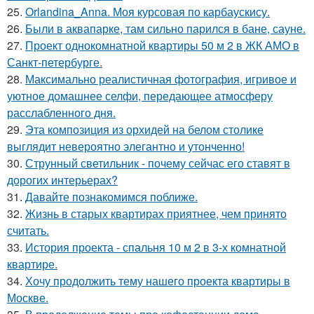
25.
Orlandina_Anna. Моя курсовая по карбаускису.
26.
Были в аквапарке, там сильно парился в бане, сауне.
27.
Проект однокомнатной квартиры 50 м 2 в ЖК АМО в
Санкт-петербурге.
28.
Максимально реалистичная фотография, игривое и
уютное домашнее селфи, передающее атмосферу
расслабленного дня.
29.
Эта композиция из орхидей на белом столике
выглядит невероятно элегантно и утонченно!
30.
Струнный светильник - почему сейчас его ставят в
дорогих интерьерах?
31.
Давайте познакомимся поближе.
32.
Жизнь в старых квартирах приятнее, чем принято
считать.
33.
История проекта - спальня 10 м 2 в 3-х комнатной
квартире.
34.
Хочу продолжить тему нашего проекта квартиры в
Москве.