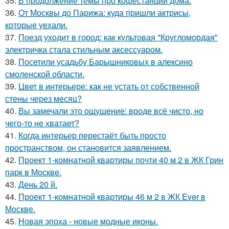
35.
В продолжение темы про кофестанции дома.
36.
От Москвы до Парижа: куда пришли актрисы,
которые уехали.
37.
Поезд уходит в город: как культовая "Кругломордая"
электричка стала стильным аксессуаром.
38.
Посетили усадьбу Барышниковых в алексино
смоленской области.
39.
Цвет в интерьере: как не устать от собственной
стены через месяц?
40.
Вы замечали это ощущение: вроде всё чисто, но
чего-то не хватает?
41.
Когда интерьер перестаёт быть просто
пространством, он становится заявлением.
42.
Проект 1-комнатной квартиры почти 40 м 2 в ЖК Грин
парк в Москве.
43.
День 20 й.
44.
Проект 1-комнатной квартиры 46 м 2 в ЖК Ever в
Москве.
45.
Новая эпоха - новые модные иконы.