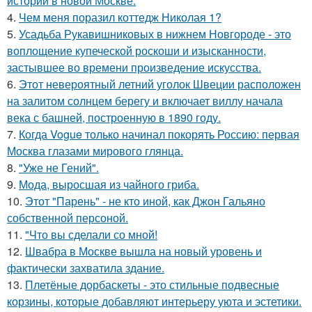
истории в новой Москве.
4.
Чем меня поразил коттедж Николая 1?
5.
Усадьба Рукавишниковых в нижнем Новгороде - это
воплощение купеческой роскоши и изысканности,
застывшее во времени произведение искусства.
6.
Этот невероятный летний уголок Швеции расположен
на залитом солнцем берегу и включает виллу начала
века с башней, построенную в 1890 году.
7.
Когда Vogue только начинал покорять Россию: первая
Москва глазами мирового глянца.
8.
"Уже не Гений".
9.
Мода, выросшая из чайного гриба.
10.
Этот "Парень" - не кто иной, как Джон Гальяно
собственной персоной.
11.
"Что вы сделали со мной!
12.
Швабра в Москве вышла на новый уровень и
фактически захватила здание.
13.
Плетёные дорбаскеты - это стильные подвесные
корзины, которые добавляют интерьеру уюта и эстетики.