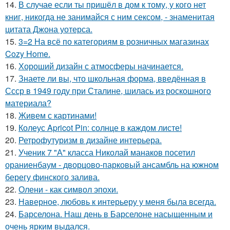
14.
В случае если ты пришёл в дом к тому, у кого нет
книг, никогда не занимайся с ним сексом, - знаменитая
цитата Джона уотерса.
15.
3=2 На всё по категориям в розничных магазинах
Cozy Home.
16.
Хороший дизайн с атмосферы начинается.
17.
Знаете ли вы, что школьная форма, введённая в
Ссср в 1949 году при Сталине, шилась из роскошного
материала?
18.
Живем с картинами!
19.
Колеус Apricot Pin: солнце в каждом листе!
20.
Ретрофутуризм в дизайне интерьера.
21.
Ученик 7 "А" класса Николай манаков посетил
ораниенбаум - дворцово-парковый ансамбль на южном
берегу финского залива.
22.
Олени - как символ эпохи.
23.
Наверное, любовь к интерьеру у меня была всегда.
24.
Барселона. Наш день в Барселоне насыщенным и
очень ярким выдался.