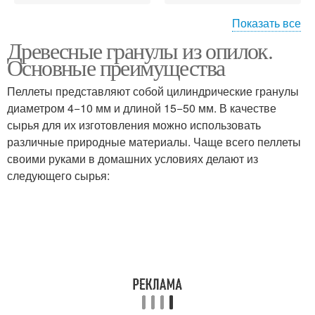
Показать все
Древесные гранулы из опилок.
Гранулы из лузги
Топливные брикеты
Основные преимущества
Пеллеты представляют собой цилиндрические гранулы
диаметром 4−10 мм и длиной 15−50 мм. В качестве
Гранулы из лиственных
сырья для их изготовления можно использовать
Гранулы для топки
или
различные природные материалы. Чаще всего пеллеты
своими руками в домашних условиях делают из
следующего сырья: