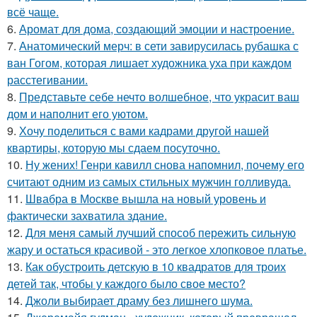
всё чаще.
6.
Аромат для дома, создающий эмоции и настроение.
7.
Анатомический мерч: в сети завирусилась рубашка с
ван Гогом, которая лишает художника уха при каждом
расстегивании.
8.
Представьте себе нечто волшебное, что украсит ваш
дом и наполнит его уютом.
9.
Хочу поделиться с вами кадрами другой нашей
квартиры, которую мы сдаем посуточно.
10.
Ну жених! Генри кавилл снова напомнил, почему его
считают одним из самых стильных мужчин голливуда.
11.
Швабра в Москве вышла на новый уровень и
фактически захватила здание.
12.
Для меня самый лучший способ пережить сильную
жару и остаться красивой - это легкое хлопковое платье.
13.
Как обустроить детскую в 10 квадратов для троих
детей так, чтобы у каждого было свое место?
14.
Джоли выбирает драму без лишнего шума.