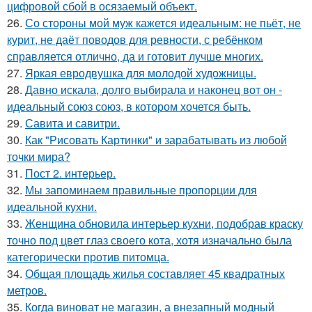
цифровой сбой в осязаемый объект.
26.
Со стороны мой муж кажется идеальным: не пьёт, не
курит, не даёт поводов для ревности, с ребёнком
справляется отлично, да и готовит лучше многих.
27.
Яркая евродвушка для молодой художницы.
28.
Давно искала, долго выбирала и наконец вот он -
идеальный союз союз, в котором хочется быть.
29.
Савита и савитри.
30.
Как "Рисовать Картинки" и зарабатывать из любой
точки мира?
31.
Пост 2. интерьер.
32.
Мы запоминаем правильные пропорции для
идеальной кухни.
33.
Женщина обновила интерьер кухни, подобрав краску
точно под цвет глаз своего кота, хотя изначально была
категорически против питомца.
34.
Общая площадь жилья составляет 45 квадратных
метров.
35.
Когда виноват не магазин, а внезапный модный