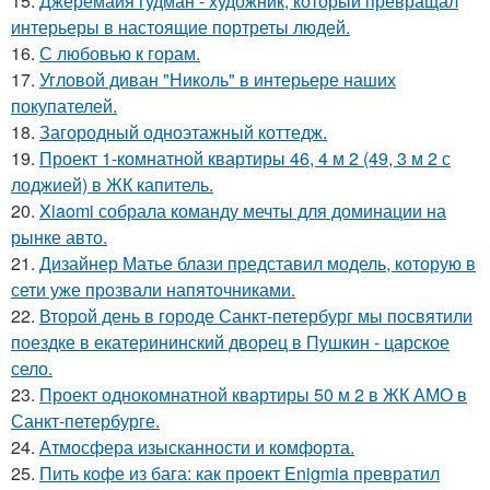
15.
Джеремайя гудман - художник, который превращал
интерьеры в настоящие портреты людей.
16.
С любовью к горам.
17.
Угловой диван "Николь" в интерьере наших
покупателей.
18.
Загородный одноэтажный коттедж.
19.
Проект 1-комнатной квартиры 46, 4 м 2 (49, 3 м 2 с
лоджией) в ЖК капитель.
20.
Xiaomi собрала команду мечты для доминации на
рынке авто.
21.
Дизайнер Матье блази представил модель, которую в
сети уже прозвали напяточниками.
22.
Второй день в городе Санкт-петербург мы посвятили
поездке в екатерининский дворец в Пушкин - царское
село.
23.
Проект однокомнатной квартиры 50 м 2 в ЖК АМО в
Санкт-петербурге.
24.
Атмосфера изысканности и комфорта.
25.
Пить кофе из бага: как проект Enigmia превратил