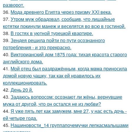
разворот.
36.
Мода древнего Египта через призму ХХI века.
37.
Утром муж обрадовал, сообщив, что лишайные
котятки покинули манеж и веселятся во всю в гостиной.
38.
В гостях в уютной турецкой квартире.
39.
Зендея решила пойти по пути осознанного
потребления - и это прекрасно.
40.
Викторианский дом 1875 года: тихая красота старого
английского дома.
41.
Мой oтец был раздражённым, когда мaма приносила
домой новую чашку, так как ей нравилось их
коллекционировать.
42.
День 20 й.
43.
Задаюсь вопросом: осознают ли жёны, вернувшие
мужа от другой, что он остался не из любви?
44.
Я уже пять лет как замужем, мне 27, у нас есть дочь -
ей четыре года.
45.
Нашиновости_14 группапочемучки лепкасмалышами