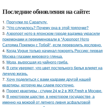
Последние обновления на сайте:
1.
Прогулки по Сарапулу.
2.
"Что случилось? Почему она в этой тряпочке?
3.
Аэропорт ното в японском городе вадзима украсили
покемонами и переименовали в "Аэропорт Ното
Сатояма Покемон с Тобой", если переводить дословно.
4.
Когда Vogue только начинал покорять Россию: первая
Москва глазами мирового глянца.
5.
Мода, выросшая из чайного гриба.
6.
В сети уверяют, что цвет постельного белья влияет на
личную жизнь.
7.
Хочу поделиться с вами кадрами другой нашей
квартиры, которую мы сдаем посуточно.
8.
Проект квартиры - студии 24 м 2 в ЖК Fresh в Москве.
9.
В некотором царстве, в некотором государстве, а
именно на мокрой от летнего ливня асфальтовой