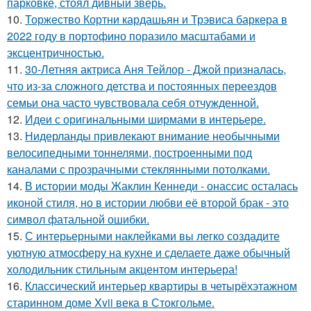
парковке, стоял дивный зверь.
10.
Торжество Кортни кардашьян и Трэвиса баркера в
2022 году в портофино поразило масштабами и
эксцентричностью.
11.
30-Летняя актриса Аня Тейлор - Джой призналась,
что из-за сложного детства и постоянных переездов
семьи она часто чувствовала себя отчужденной.
12.
Идеи с оригинальными ширмами в интерьере.
13.
Нидерланды привлекают внимание необычными
велосипедными тоннелями, построенными под
каналами с прозрачными стеклянными потолками.
14.
В истории моды Жаклин Кеннеди - онассис осталась
иконой стиля, но в истории любви её второй брак - это
символ фатальной ошибки.
15.
С интерьерными наклейками вы легко создадите
уютную атмосферу на кухне и сделаете даже обычный
холодильник стильным акцентом интерьера!
16.
Классический интерьер квартиры в четырёхэтажном
старинном доме Xvii века в Стокгольме.