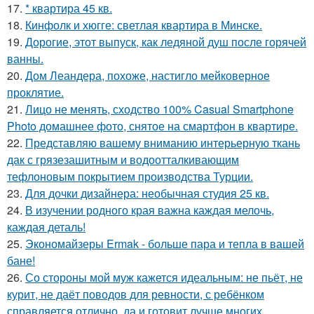
17.
* квартира 45 кв.
18.
Кинфолк и хюгге: светлая квартира в Минске.
19.
Дорогие, этот выпуск, как ледяной душ после горячей
ванны.
20.
Дом Леандера, похоже, настигло мейковерное
проклятие.
21.
Лицо не менять, сходство 100% Casual Smartphone
Photo домашнее фото, снятое на смартфон в квартире.
22.
Представляю вашему вниманию интерьерную ткань
дак с грязезашитным и водоотталкивающим
тефлоновым покрытием производства Турции.
23.
Для дочки дизайнера: необычная студия 25 кв.
24.
В изучении родного края важна каждая мелочь,
каждая деталь!
25.
Экономайзеры Ermak - больше пара и тепла в вашей
бане!
26.
Со стороны мой муж кажется идеальным: не пьёт, не
курит, не даёт поводов для ревности, с ребёнком
справляется отлично, да и готовит лучше многих.