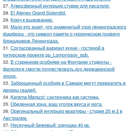
27.
Атмосферный интерьер студии для писателя.
28.
El Ateneo Grand Splendid.
29.
Ключ к выживанию.
30.
Мало кто знает, что знаменитый узор ленинградского
фарфора - это символ памяти о героическом подвиге
блокадников Ленинграда.
31.
Согласованный вариант кухни - гостиной в
питерском проекте pp_Lomonosov_spb.
32.
В старинном особняке на Фонтанке студенты -
филологи смогли почувствовать дух державинской
эпохи.
33.
Заброшенный особняк в Самаре могут превратить в
дворец свадеб.
34.
Kerama Marazzi: сантехника как система.
35.
Обеденная зона: ваш уголок вкуса и уюта.
36.
Оригинальный интерьер квартиры - студии 25 м 2 в
Австралии.
37.
Нескучный бежевый: однушка 40 кв.