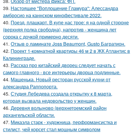
38.
Обзор от мистера фикса: ФП.
39.
Настоящее "Воплощение Гламура": Алессандра
амбросио на каннском кинофестивале 2022.
40.
Поезд, плацкарт. В купе нас трое: я на одной стороне
(верхняя полка свободна), напротив - женщина лет
сорока с дочкой примерно десяти.
41.
Отзыв о ламинате Joss Beaumont, Gusto Багратион.
42.
Проект 1-комнатной квартиры 46 м 2 в ЖК Атлантис в
Калининграде.
43.
Рассказ про китайский дворец следует начать с
самого главного - все интерьеры дворца подлинные.
44.
Машенька. Новый ресторан русской кухни от
александра Раппопорта.
45.
Студия Лебедева создала открытку к 8 марта,
которая вызвала недовольство у женщин.
46.
Деревня волыново (верхнетоемский район
архангельской области.
47.
Микаэла старк - художница, перформансистка и
стилист, чей корсет стал мощным символом