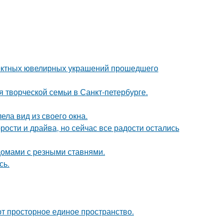
ектных ювелирных украшений прошедшего
я творческой семьи в Санкт-петербурге.
ела вид из своего окна.
рости и драйва, но сейчас все радости остались
домами с резными ставнями.
сь.
уют просторное единое пространство.