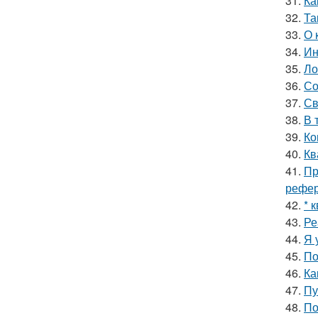
31.
Ка
32.
Та
33.
О 
34.
Ин
35.
Ло
36.
Со
37.
Св
38.
В 
39.
Ко
40.
Кв
41.
Пр
рефер
42.
* 
43.
Ре
44.
Я 
45.
По
46.
Ка
47.
Пу
48.
По