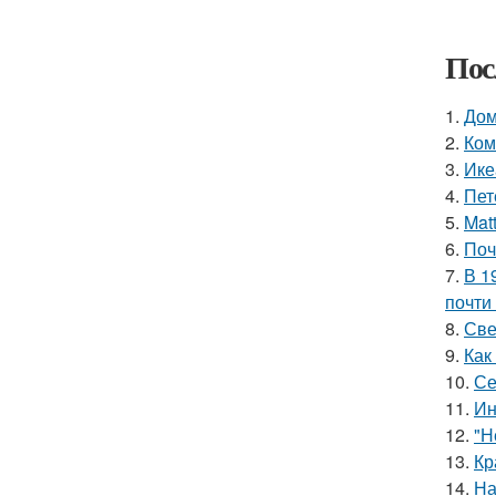
Пос
1.
Дом
2.
Ком
3.
Ике
4.
Пет
5.
Mat
6.
Поч
7.
В 1
почти
8.
Све
9.
Как
10.
Се
11.
Ин
12.
"Н
13.
Кр
14.
На