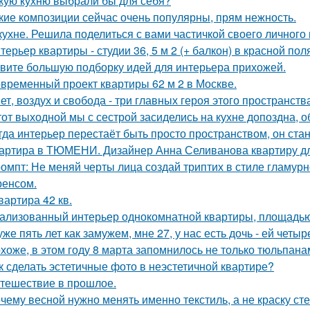
кую кухню выбрали бы для себя?
кие композиции сейчас очень популярны, прям нежность.
кухне. Решила поделиться с вами частичкой своего личного
терьер квартиры - студии 36, 5 м 2 (+ балкон) в красной пол
вите большую подборку идей для интерьера прихожей.
временный проект квартиры 62 м 2 в Москве.
ет, воздух и свобода - три главных героя этого пространств
тот выходной мы с сестрой засиделись на кухне допоздна, о
гда интерьер перестаёт быть просто пространством, он ста
артира в ТЮМЕНИ. Дизайнер Анна Селиванова квартиру дл
омпт: Не меняй черты лица создай триптих в стиле гламур
енсом.
квартира 42 кв.
ализованный интерьер однокомнатной квартиры, площадью 
уже пять лет как замужем, мне 27, у нас есть дочь - ей четыр
хоже, в этом году 8 марта запомнилось не только тюльпана
к сделать эстетичные фото в неэстетичной квартире?
тешествие в прошлое.
чему весной нужно менять именно текстиль, а не краску сте