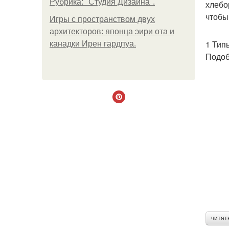
Рубрика: "Студия Дизайна".
хлебо
чтобы
Игры с пространством двух
архитекторов: японца эири ота и
1 Тип
канадки Ирен гардпуа.
Подоб
читат