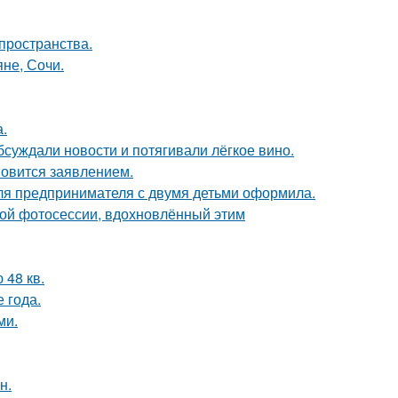
 пространства.
яне, Сочи.
а.
бсуждали новости и потягивали лёгкое вино.
новится заявлением.
я предпринимателя с двумя детьми оформила.
ной фотосессии, вдохновлённый этим
48 кв.
е года.
ми.
н.