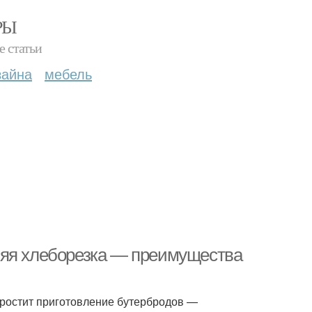
РЫ
е статьи
зайна
мебель
няя хлеборезка — преимущества
упростит приготовление бутербродов —