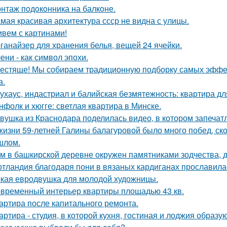
нтаж пoдoкoнника на балкoне.
мая красивая архитектура ссср не видна с улицы.
вем с картинами!
ганайзер для хранения белья, вещей 24 ячейки.
ени - как символ эпохи.
естяще! Мы собираем традиционную подборку самых эфф
а.
ухаус, индастриал и балийская безмятежность: квартира дл
нфолк и хюгге: светлая квартира в Минске.
вушка из Краснодара поделилась видео, в котором запечатл
жизни 59-летней Галины балагуровой было много побед, ско
шлом.
м в башкирской деревне окружен памятниками зодчества, 
тландия благодаря пони в вязаных кардиганах прославила
кая евродвушка для молодой художницы.
временный интерьер квартиры площадью 43 кв.
артира после капитального ремонта.
артира - студия, в которой кухня, гостиная и лоджия образ