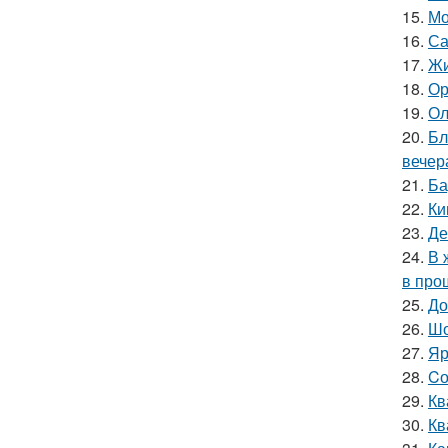
15.
Мо
16.
Са
17.
Жи
18.
Ор
19.
Ол
20.
Бл
вечер
21.
Ба
22.
Ки
23.
Де
24.
В 
в про
25.
До
26.
Шо
27.
Яр
28.
Cо
29.
Кв
30.
Кв