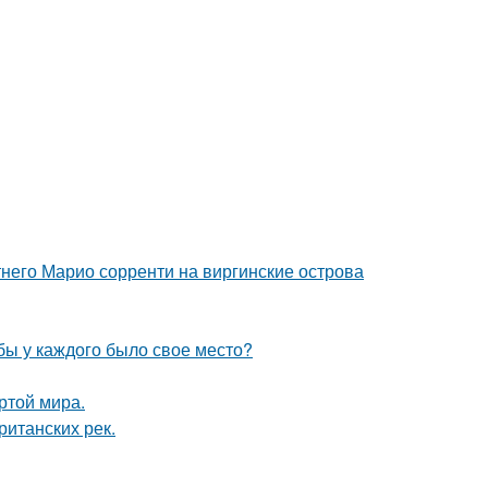
етнего Марио сорренти на виргинские острова
обы у каждого было свое место?
ртой мира.
ританских рек.