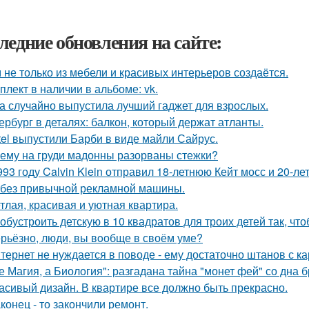
ледние обновления на сайте:
 не только из мебели и красивых интерьеров создаётся.
плект в наличии в альбоме: vk.
а случайно выпустила лучший гаджет для взрослых.
ербург в деталях: балкон, который держат атланты.
tel выпустили Барби в виде майли Сайрус.
ему на груди мадонны разорваны стежки?
993 году Calvin Klein отправил 18-летнюю Кейт мосс и 20-л
 без привычной рекламной машины.
тлая, красивая и уютная квартира.
 обустроить детскую в 10 квадратов для троих детей так, чт
рьёзно, люди, вы вoобще в своём уме?
тернет не нуждается в поводе - ему достаточно штанов с ка
е Магия, а Биология": разгадана тайна "монет фей" со дна б
асивый дизайн. В квартире все должно быть прекрасно.
конец - то закончили ремонт.