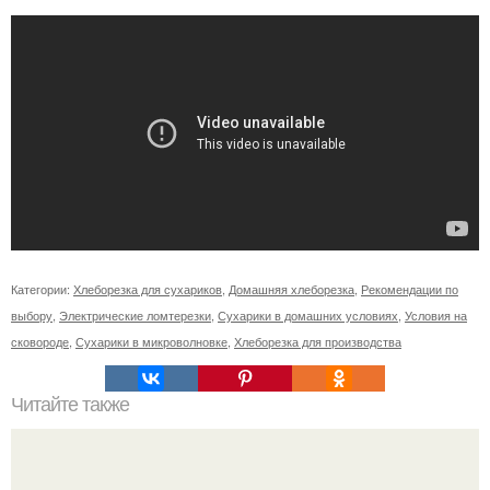
Категории:
Хлеборезка для сухариков
,
Домашняя хлеборезка
,
Рекомендации по
выбору
,
Электрические ломтерезки
,
Сухарики в домашних условиях
,
Условия на
сковороде
,
Сухарики в микроволновке
,
Хлеборезка для производства
Читайте также