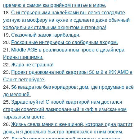
премию в самом калорийном платье в мире.
18.
С интерьерными наклейками вы легко создадите
уютную атмосферу на кухне и сделаете даже обычный
холодильник стильным акцентом интерьера!
19.
Сказочный замок гарибальди.
20.
Роскошные интерьеры со свободным входом.
21.
Middle AGE в реализованном проекте дизайнера
Ирины шишимки.
22.
Жара не страшна!
23.
Проект однокомнатной квартиры 50 м 2 в ЖК АМО в
Санкт-петербурге.
24.
56 квадратов без коридоров: дом, где продумано всё
до мелочей.
25.
Здравствуйте! С новой квартирой нам достался
старый советский лакированный шкаф в изысканном
тараканьем цвете.
26.
Жизнь свела меня с женщиной, которая одна растит
дочь, и я довольно быстро привязался к ним обеим.
27.
Дизайн проект постирочной комнаты и санузла.