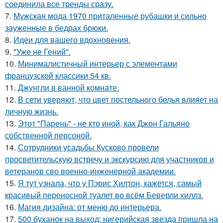
соединила все тренды сразу.
7.
Мужская мода 1970 приталенные рубашки и сильно
зауженные в бедрах брюки.
8.
Идеи для вашего вдохновения.
9.
"Уже не Гений".
10.
Минималистичный интерьер с элементами
французской классики 54 кв.
11.
Джунгли в ванной комнате.
12.
В сети уверяют, что цвет постельного белья влияет на
личную жизнь.
13.
Этот "Парень" - не кто иной, как Джон Гальяно
собственной персоной.
14.
Сотрудники усадьбы Кусково провели
просветительскую встречу и экскурсию для участников и
ветеранов сво военно-инженерной академии.
15.
Я тут узнала, что у Пэрис Хилтон, кажется, самый
красивый переносной туалет во всём Беверли хиллз.
16.
Магия дизайна: от меню до интерьера.
17.
500 буханок на выход: нигерийская звезда пришла на