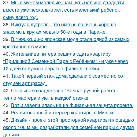
37.
Мы с мужем молодые, нам чуть больше двадцати,
вместе уже несколько лет, есть маленький ребёнок -
сыну всего год.
38.
Виктуар дутрело - это имя было очень хорошо
знакомо в кругах моды в 50-е годы в Париже.
39.
В 1990-2000-х японская мода стала одной из самых
креативных в мире.
40.
Жительница питера решила сдать квартиру
"Приличной Семейной Паре с Ребёнком" - и уже через
12 дней получила обратно филиал свалки.
41.
Такой первый этаж дома сделали с совместно со
студией арт фасад.
42.
Покрывало барджелло "Волна" ручной работы -
тепло мастера и уют в каждой стежке.
43.
Вот и завершилась наша финальная защита проекта.
44.
Реализованный интерьер квартиры в Минске.
45.
Дизайн - проект этой просторной квартиры площадью
около 100 м мы разработали для семейной пары с двумя
детьми.