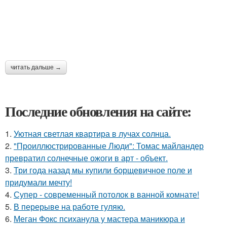
читать дальше →
Последние обновления на сайте:
1.
Уютная светлая квартира в лучах солнца.
2.
"Проиллюстрированные Люди": Томас майландер
превратил солнечные ожоги в арт - объект.
3.
Три года назад мы купили борщевичное поле и
придумали мечту!
4.
Супер - современный потолок в ванной комнате!
5.
В перерыве на работе гуляю.
6.
Меган Фокс психанула у мастера маникюра и