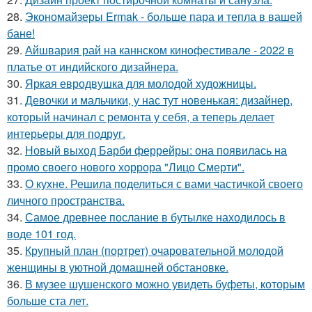
28.
Экономайзеры Ermak - больше пара и тепла в вашей
бане!
29.
Айшвария рай на каннском кинофестивале - 2022 в
платье от индийского дизайнера.
30.
Яркая евродвушка для молодой художницы.
31.
Девочки и мальчики, у нас тут новенькая: дизайнер,
который начинал с ремонта у себя, а теперь делает
интерьеры для подруг.
32.
Новый выход Барби феррейры: она появилась на
промо своего нового хоррора "Лицо Смерти".
33.
О кухне. Решила поделиться с вами частичкой своего
личного пространства.
34.
Самое древнее послание в бутылке находилось в
воде 101 год.
35.
Крупный план (портрет) очаровательной молодой
женщины в уютной домашней обстановке.
36.
В музее шушенского можно увидеть буфеты, которым
больше ста лет.