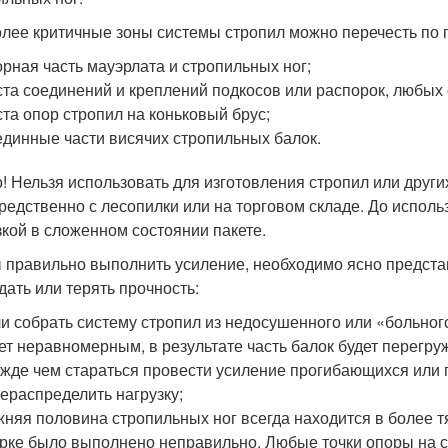
лее критичные зоны системы стропил можно перечесть по 
рная часть мауэрлата и стропильных ног;
та соединений и креплений подкосов или распорок, любых
та опор стропил на коньковый брус;
динные части висячих стропильных балок.
! Нельзя использовать для изготовления стропил или друг
редственно с лесопилки или на торговом складе. До исполь
зкой в сложенном состоянии пакете.
 правильно выполнить усиление, необходимо ясно представ
дать или терять прочность:
и собрать систему стропил из недосушенного или «больног
ет неравномерным, в результате часть балок будет перегру
жде чем стараться провести усиление прогибающихся или
ераспределить нагрузку;
няя половина стропильных ног всегда находится в более т
рке было выполнено неправильно. Любые точки опоры на ст