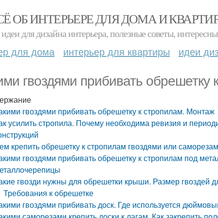
СЁ ОБ ИНТЕРЬЕРЕ ДЛЯ ДОМА И КВАРТИ
идеи для дизайна интерьера, полезные советы, интересны
ер для дома
интерьер для квартиры
идеи ди
ими гвоздями прибивать обрешетку 
ержание
акими гвоздями прибивать обрешетку к стропилам. Монтаж
ак усилить стропила. Почему необходима ревизия и период
онструкций
ем крепить обрешетку к стропилам гвоздями или саморезам
акими гвоздями прибивать обрешетку к стропилам под мет
еталлочерепицы
акие гвозди нужны для обрешетки крыши. Размер гвоздей д
Требования к обрешетке
акими гвоздями прибивать доск. Где используется дюймовы
акими саморезами крепить доски к лагам. Как закрепить пол