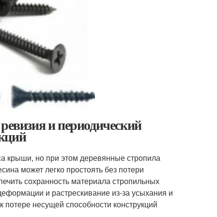
 ревизия и периодический
укций
аса крыши, но при этом деревянные стропила
сина может легко простоять без потери
спечить сохранность материала стропильных
 деформации и растрескивание из-за усыхания и
 к потере несущей способности конструкций