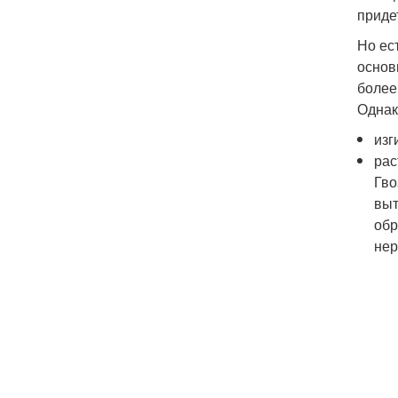
приде
Но ес
основ
более
Однак
изг
рас
Гво
выт
обр
нер