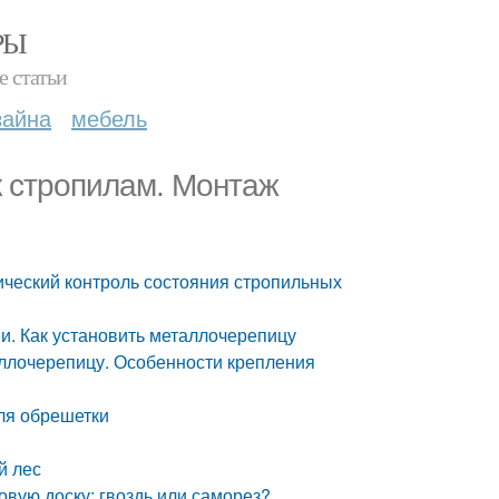
РЫ
е статьи
зайна
мебель
к стропилам. Монтаж
ический контроль состояния стропильных
и. Как установить металлочерепицу
аллочерепицу. Особенности крепления
ля обрешетки
й лес
овую доску: гвоздь или саморез?