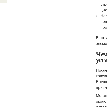
стр
цик
Нар
пов
про
В это
элеме
Чем
уст
После
краси
Внешн
привл
Метал
около
испол