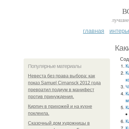
В
лучшие 
главная
интерь
Как
Сод
К
Популярные материалы
К
Невеста без права выбора: как
к
показ Samuel Cirnansck 2012 года
Ч
превратил подиум в манифест
К
против принуждения.
м
Кирпич в прихожей и на кухне
К
поклеила.
К
Сказочный дом художницы в
К