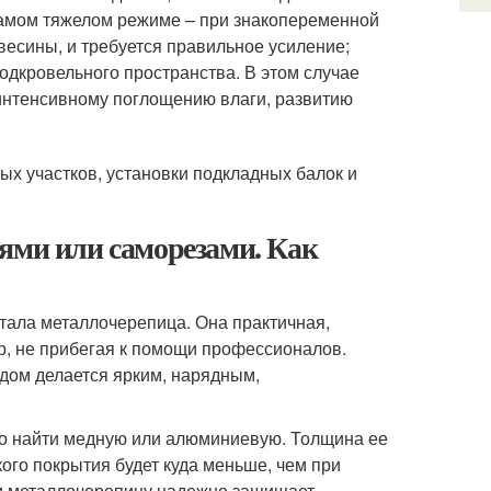
 самом тяжелом режиме – при знакопеременной
евесины, и требуется правильное усиление;
одкровельного пространства. В этом случае
 интенсивному поглощению влаги, развитию
ых участков, установки подкладных балок и
ями или саморезами. Как
ала металлочерепица. Она практичная,
р, не прибегая к помощи профессионалов.
дом делается ярким, нарядным,
но найти медную или алюминиевую. Толщина ее
кого покрытия будет куда меньше, чем при
ии металлочерепицу надежно защищает