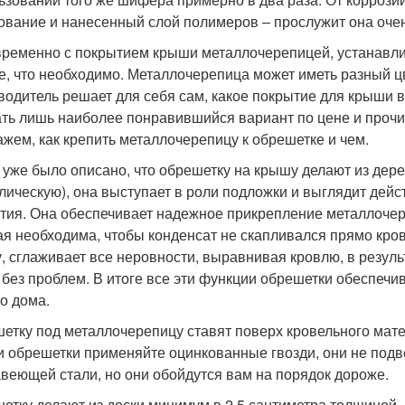
ование и нанесенный слой полимеров – прослужит она очень
ременно с покрытием крыши металлочерепицей, устанавлива
е, что необходимо. Металлочерепица может иметь разный ц
водитель решает для себя сам, какое покрытие для крыши в
ть лишь наиболее понравившийся вариант по цене и прочим
ажем, как крепить металлочерепицу к обрешетке и чем.
уже было описано, что обрешетку на крышу делают из дерев
лическую), она выступает в роли подложки и выглядит дейс
тия. Она обеспечивает надежное прикрепление металлочере
ая необходима, чтобы конденсат не скапливался прямо кр
у, сглаживает все неровности, выравнивая кровлю, в резул
 без проблем. В итоге все эти функции обрешетки обеспеч
о дома.
етку под металлочерепицу ставят поверх кровельного матер
и обрешетки применяйте оцинкованные гвозди, они не подв
веющей стали, но они обойдутся вам на порядок дороже.
етку делают из доски минимум в 2,5 сантиметра толщиной. 