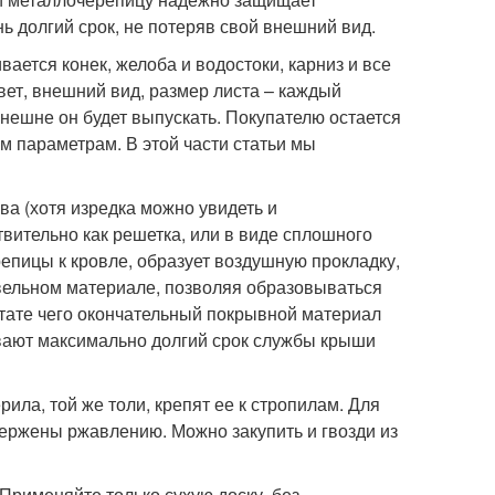
 долгий срок, не потеряв свой внешний вид.
ется конек, желоба и водостоки, карниз и все
вет, внешний вид, размер листа – каждый
нешне он будет выпускать. Покупателю остается
 параметрам. В этой части статьи мы
а (хотя изредка можно увидеть и
твительно как решетка, или в виде сплошного
пицы к кровле, образует воздушную прокладку,
овельном материале, позволяя образовываться
ьтате чего окончательный покрывной материал
ивают максимально долгий срок службы крыши
ила, той же толи, крепят ее к стропилам. Для
ержены ржавлению. Можно закупить и гвозди из
Применяйте только сухую доску, без