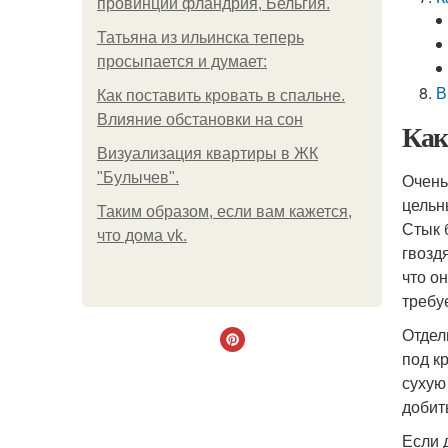
провинции фландрия, Бельгия.
Татьяна из ильинска теперь
просыпается и думает:
В
Как поставить кровать в спальне.
Влияние обстановки на сон
Как
Визуализация квартиры в ЖК
"Булычев".
Очень
цельн
Таким образом, если вам кажется,
Стык 
что дома vk.
гвозд
что о
требу
Отдел
под к
сухую
добит
Если 