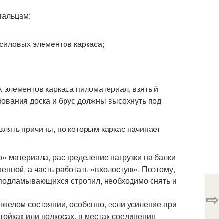
пальцам:
 силовых элементов каркаса;
их элементов каркаса пиломатериал, взятый
зования доска и брус должны высохнуть под
лять причины, по которым каркас начинает
о» материала, распределение нагрузки на балки
женной, а часть работать «вхолостую». Поэтому,
 подламывающихся стропил, необходимо снять и
⇨
яжелом состоянии, особенно, если усиление при
ойках или подкосах, в местах соединения