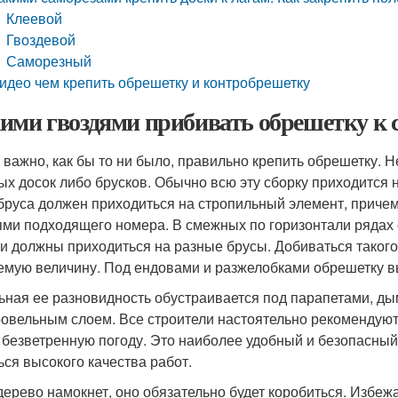
Клеевой
Гвоздевой
Саморезный
идео чем крепить обрешетку и контробрешетку
ими гвоздями прибивать обрешетку к
 важно, как бы то ни было, правильно крепить обрешетку. 
ых досок либо брусков. Обычно всю эту сборку приходится
бруса должен приходиться на стропильный элемент, причем
ями подходящего номера. В смежных по горизонтали рядах с
ни должны приходиться на разные брусы. Добиваться таког
емую величину. Под ендовами и разжелобками обрешетку 
ьная ее разновидность обустраивается под парапетами, д
ровельным слоем. Все строители настоятельно рекомендую
 безветренную погоду. Это наиболее удобный и безопасный 
ься высокого качества работ.
дерево намокнет, оно обязательно будет коробиться. Избеж