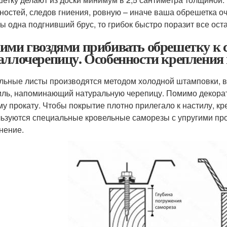
ностей, следов гниения, ровную – иначе ваша обрешетка оч
бы одна подгнивший брус, то грибок быстро поразит все ост
ими гвоздями прибивать обрешетку к 
аллочерепицу. Особенности крепления
льные листы производятся методом холодной штамповки, в
ль, напоминающий натуральную черепицу. Помимо декорат
му прокату. Чтобы покрытие плотно прилегало к настилу, к
ьзуются специальные кровельные саморезы с упругими пр
нение.