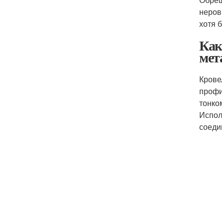
неров
хотя 
Как
мет
Крове
профи
тонко
Испол
соеди