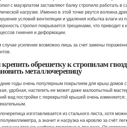
опил с мауэрлатом заставляют балку стропило работать в
лической нагрузке. Именно в этой точке рвутся волокна др
ушение условий вентиляции и удаления избытка влаги из п
ерхность стропил покрывается трещинами, что приводит к
цессов гниения и деформации.
м случае усиление возможно лишь за счет замены пораженн
нтов.
 крепить обрешетку к стропилам гвозд
ановить металлочерепицу
дние годы очень популярным покрытием для крыш домов ст
вая, удобная, настелить ее может даже малоопытный масте
ий вид постройки с перекрытой крышей очень изменяется: 
екательным.
лочерепица изготавливается из стального листа, хотя мож
 полумиллиметра, а значит и нагрузка на кровлю за счёт лег
ьзовании того же шифера примерно в два раза. От корроз