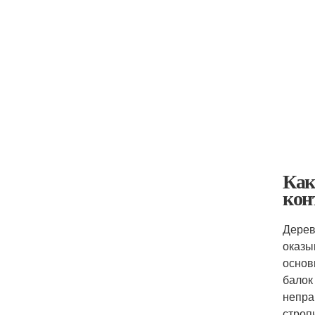
Как
кон
Дерев
оказы
основ
балок
непра
строп