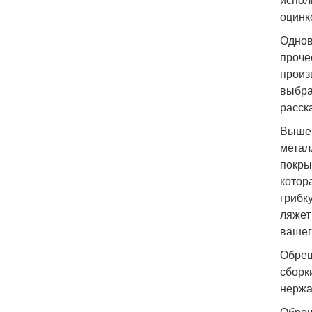
оцинк
Однов
проче
произ
выбра
расск
Выше 
метал
покры
котор
грибк
ляжет
вашег
Обреш
сборк
нержа
Обреш