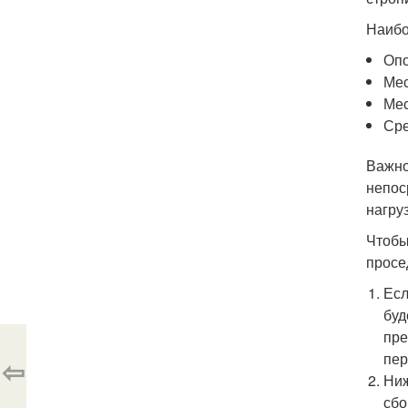
Наибо
Опо
Мес
Мес
Сре
Важно
непос
нагру
Чтобы
просе
Есл
буд
пре
пер
⇦
Ниж
сбо