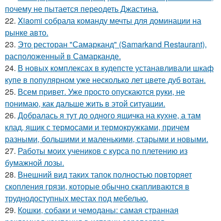
почему не пытается переодеть Джастина.
22.
Xiaomi собрала команду мечты для доминации на
рынке авто.
23.
Это ресторан "Самарканд" (Samarkand Restaurant),
расположенный в Самарканде.
24.
В новых комплексах в кудепсте устанавливали шкаф
купе в популярном уже несколько лет цвете дуб вотан.
25.
Всем привет. Уже просто опускаются руки, не
понимаю, как дальше жить в этой ситуации.
26.
Добралась я тут до одного ящичка на кухне, а там
клад, ящик с термосами и термокружками, причем
разными, большими и маленькими, старыми и новыми.
27.
Работы моих учеников с курса по плетению из
бумажной лозы.
28.
Внешний вид таких тапок полностью повторяет
скопления грязи, которые обычно скапливаются в
труднодоступных местах под мебелью.
29.
Кошки, собаки и чемоданы: самая странная