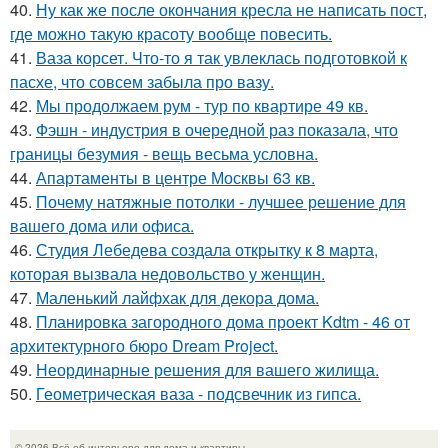
40.
Ну как же после окончания кресла не написать пост,
где можно такую красоту вообще повесить.
41.
Ваза корсет. Что-то я так увлеклась подготовкой к
пасхе, что совсем забыла про вазу.
42.
Мы продолжаем рум - тур по квартире 49 кв.
43.
Фэшн - индустрия в очередной раз показала, что
границы безумия - вещь весьма условна.
44.
Апартаменты в центре Москвы 63 кв.
45.
Почему натяжные потолки - лучшее решение для
вашего дома или офиса.
46.
Студия Лебедева создала открытку к 8 марта,
которая вызвала недовольство у женщин.
47.
Маленький лайфхак для декора дома.
48.
Планировка загородного дома проект Kdtm - 46 от
архитектурного бюро Dream Project.
49.
Неординарные решения для вашего жилища.
50.
Геометрическая ваза - подсвечник из гипса.
© 2026 Всё об интерьере для дома и квартиры