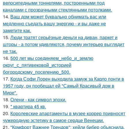
велосипедными тоннелями, построенными под
каналами с прозрачными стеклянными потолками.
14.
Ваш дом может буквально обнимать вас или
медленно съедать вашу энергию - и вы даже не
заметите как.
15.
Люди тратят серьёзные деньги на диван, паркет и
шторы - а потом удивляются, почему интерьер выглядит
не так.
16.
500 лет мы соединяем_небо_и_землю
округ_с_пятивековой_историей
богородскому_поселению_500.
17.
Когда Софи Лорен выходила замуж за Карло понти в
1957 году, он пообещал ей "Самый Красивый дом в
Мире".
18.
Олени - как символ эпохи.
19.
* квартира 45 кв.
20.
Королевские апартаменты в музее коррер привносят
чужеродную эстетику в самое сердце Венеции.
21.
"Комфорт Важнее Трендов": хейли бибер объяснила,