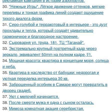
рекламная кампания в истории аэропортов.
30.
"Нежные Игры". Лёгкое движение оттенков, мягкие
переливы и тонкая графика линий создают ощущение
тихого диалога форм.
31.
Серо-голубой и терракотовый в интерьере - это дуэт
прохлады и тепла, который создаёт удивительно
гармоничное и благородное настроение.
32.
Сыроварня ул. труда, 181, ТЦ "Таганай".
33.
Экстремально крупный портретный кадр через
зеркало, эквивалент 50mm на полном кадре, f/1.
34.
Мощная красота: квартира в концепции моря, солнца
и неба.
35.
Квартира в наследство от бабушки: недорогая и
уютная переделка интерьера 30 кв.
36.
Заброшенный особняк в Самаре могут превратить в
дворец свадеб.
37.
Уют с мелочей начинается.
38.
После смерти мужа я одна с сыном осталась.
39.
Мимоза комнатная акация серебристая.