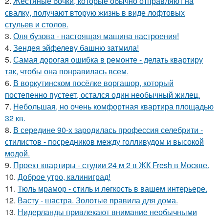
2.
Жестяные бочки, которые обычно отправляют на
свалку, получают вторую жизнь в виде лофтовых
стульев и столов.
3.
Оля бузова - настоящая машина настроения!
4.
Зендея эйфелеву башню затмила!
5.
Самая дорогая ошибка в ремонте - делать квартиру
так, чтобы она понравилась всем.
6.
В воркутинском посёлке воргашор, который
постепенно пустеет, остался один необычный жилец.
7.
Небольшая, но очень комфортная квартира площадью
32 кв.
8.
В середине 90-х зародилась профессия селебрити -
стилистов - посредников между голливудом и высокой
модой.
9.
Проект квартиры - студии 24 м 2 в ЖК Fresh в Москве.
10.
Доброе утро, калиниград!
11.
Тюль мрамор - стиль и лeгкость в вашем интерьере.
12.
Васту - шастра. Золотые правила для дома.
13.
Нидерланды привлекают внимание необычными