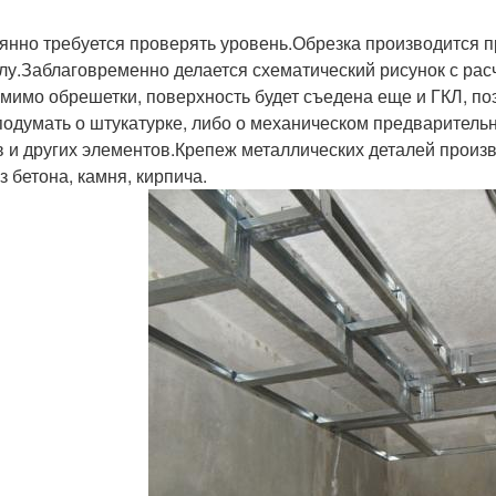
янно требуется проверять уровень.Обрезка производится 
лу.Заблаговременно делается схематический рисунок с рас
омимо обрешетки, поверхность будет съедена еще и ГКЛ, поэ
подумать о штукатурке, либо о механическом предварител
в и других элементов.Крепеж металлических деталей произ
з бетона, камня, кирпича.