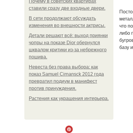
Почему в советских квартирах
ставили сразу две входные двери.
Посто
метал
В сети продолжают обсуждать
что п
изменения во внешности актрисы.
либо 
Детали решают всё: выход приянки
бугро
чопры на показе Dior обернулся
базу и
шквалом критики из-за небрежного
пошива.
Невеста без права выбора: как
показ Samuel Cirnansck 2012 года
превратил подиум в манифест
против принуждения.
Растения как украшения интерьера.