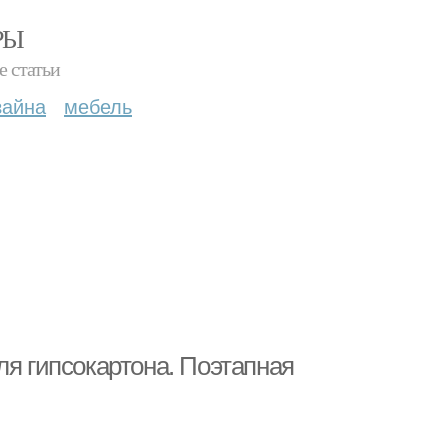
РЫ
е статьи
зайна
мебель
ля гипсокартона. Поэтапная