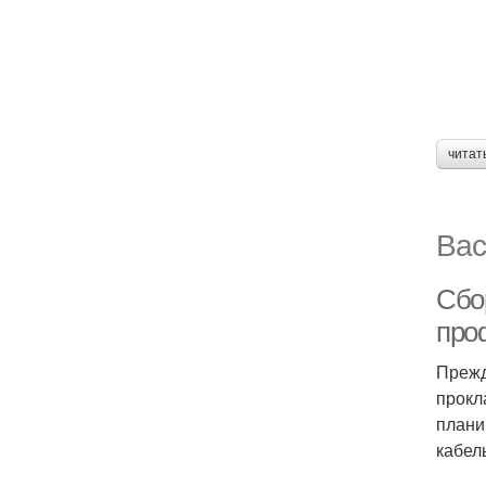
читат
Вас
Сбор
про
Прежд
прокл
плани
кабел