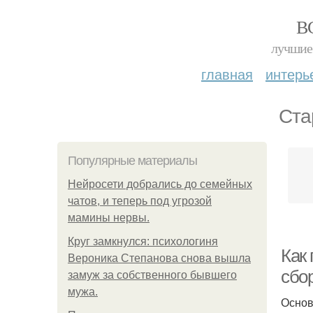
В
лучшие 
главная
интерь
Ста
Популярные материалы
Нейросети добрались до семейных
чатов, и теперь под угрозой
мамины нервы.
Круг замкнулся: психологиня
Как
Вероника Степанова снова вышла
сбор
замуж за собственного бывшего
мужа.
Основ