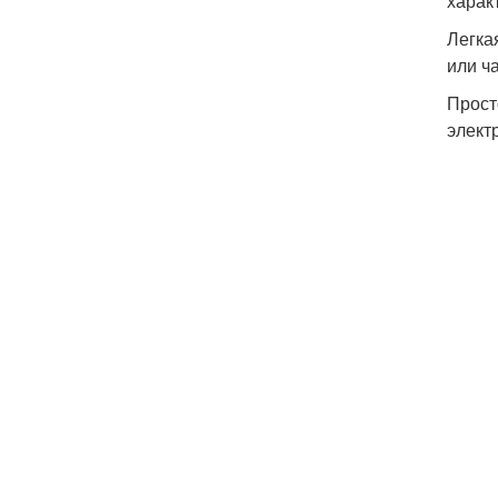
харак
Легка
или ч
Прост
элект