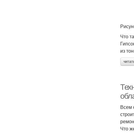
Рисун
Что т
Гипсо
из тон
читат
Техн
обл
Всем 
строи
ремон
Что же