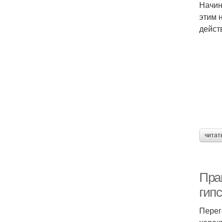
Начин
этим 
дейст
читат
Прав
гип
Перег