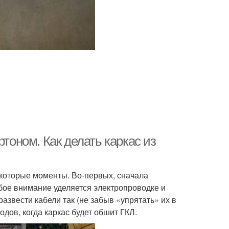
ртоном. Как делать каркас из
екоторые моменты. Во-первых, сначала
ое внимание уделяется электропроводке и
звести кабели так (не забыв «упрятать» их в
дов, когда каркас будет обшит ГКЛ.