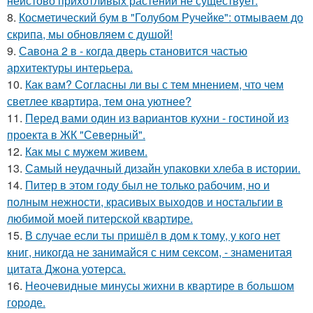
неистово прихотливых растений не существует.
8.
Косметический бум в "Голубом Ручейке": отмываем до
скрипа, мы обновляем с душой!
9.
Савона 2 в - когда дверь становится частью
архитектуры интерьера.
10.
Как вам? Согласны ли вы с тем мнением, что чем
светлее квартира, тем она уютнее?
11.
Перед вами один из вариантов кухни - гостиной из
проекта в ЖК "Северный".
12.
Как мы с мужем живем.
13.
Самый неудачный дизайн упаковки хлеба в истории.
14.
Питер в этом году был не только рабочим, но и
полным нежности, красивых выходов и ностальгии в
любимой моей питерской квартире.
15.
В случае если ты пришёл в дом к тому, у кого нет
книг, никогда не занимайся с ним сексом, - знаменитая
цитата Джона уотерса.
16.
Неочевидные минусы жихни в квартире в большом
городе.