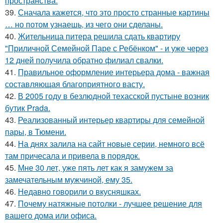
пространства.
39.
Сначала кажется, что это просто странные картины
… но потом узнаешь, из чего они сделаны.
40.
Жительница питера решила сдать квартиру
"Приличной Семейной Паре с Ребёнком" - и уже через
12 дней получила обратно филиал свалки.
41.
Правильное оформление интерьера дома - важная
составляющая благоприятного васту.
42.
В 2005 году в безлюдной техасской пустыне возник
бутик Prada.
43.
Реализованный интерьер квартиры для семейной
пары, в Тюмени.
44.
На днях залила на сайт новые серии, немного всё
там причесала и привела в порядок.
45.
Мне 30 лет, уже пять лет как я замужем за
замечательным мужчиной, ему 35.
46.
Недавно говорили о вкусняшках.
47.
Почему натяжные потолки - лучшее решение для
вашего дома или офиса.