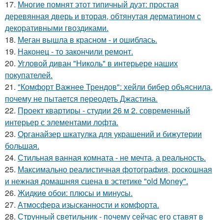
17.
Многие помнят этот типичный дуэт: простая
деревянная дверь и вторая, обтянутая дерматином с
декоративными гвоздиками.
18.
Меган вышла в красном - и ошиблась.
19.
Наконец - то закончили ремонт.
20.
Угловой диван "Николь" в интерьере наших
покупателей.
21.
"Комфорт Важнее Трендов": хейли бибер объяснила,
почему не пытается переодеть Джастина.
22.
Проект квартиры - студии 26 м 2. современный
интерьер с элементами лофта.
23.
Органайзер шкатулка для украшений и бижутерии
большая.
24.
Стильная ванная комната - не мечта, а реальность.
25.
Максимально реалистичная фотография, роскошная
и нежная домашняя сцена в эстетике "old Money".
26.
Жидкиe обои: плюсы и минуcы.
27.
Атмосфера изысканности и комфорта.
28.
Струнный светильник - почему сейчас его ставят в