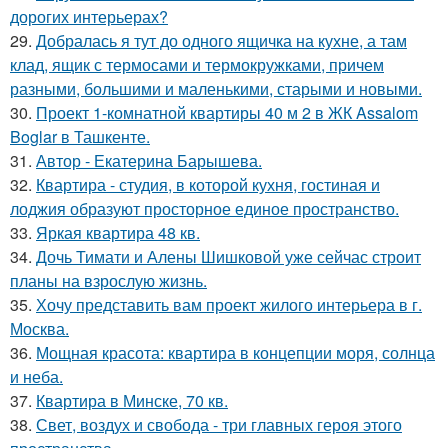
дорогих интерьерах?
29.
Добралась я тут до одного ящичка на кухне, а там
клад, ящик с термосами и термокружками, причем
разными, большими и маленькими, старыми и новыми.
30.
Проект 1-комнатной квартиры 40 м 2 в ЖК Assalom
Boglar в Ташкенте.
31.
Автор - Екатерина Барышева.
32.
Квартира - студия, в которой кухня, гостиная и
лоджия образуют просторное единое пространство.
33.
Яркая квартира 48 кв.
34.
Дочь Тимати и Алены Шишковой уже сейчас строит
планы на взрослую жизнь.
35.
Хочу представить вам проект жилого интерьера в г.
Москва.
36.
Мощная красота: квартира в концепции моря, солнца
и неба.
37.
Квартира в Минске, 70 кв.
38.
Свет, воздух и свобода - три главных героя этого