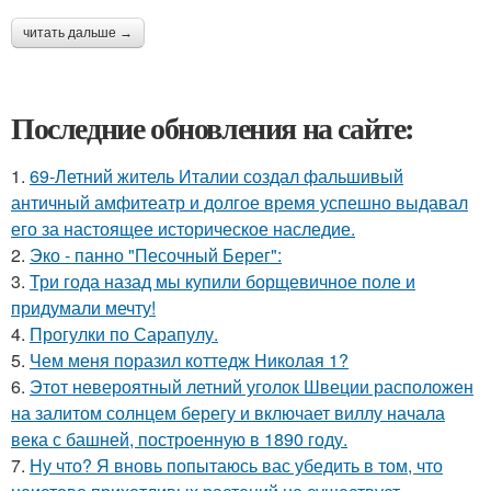
читать дальше →
Последние обновления на сайте:
1.
69-Летний житель Италии создал фальшивый
античный амфитеатр и долгое время успешно выдавал
его за настоящее историческое наследие.
2.
Эко - панно "Песочный Берег":
3.
Три года назад мы купили борщевичное поле и
придумали мечту!
4.
Прогулки по Сарапулу.
5.
Чем меня поразил коттедж Николая 1?
6.
Этот невероятный летний уголок Швеции расположен
на залитом солнцем берегу и включает виллу начала
века с башней, построенную в 1890 году.
7.
Ну что? Я вновь попытаюсь вас убедить в том, что