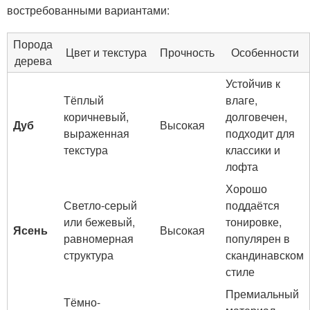
востребованными вариантами:
Порода
Цвет и текстура
Прочность
Особенности
дерева
Устойчив к
Тёплый
влаге,
коричневый,
долговечен,
Дуб
Высокая
выраженная
подходит для
текстура
классики и
лофта
Хорошо
Светло-серый
поддаётся
или бежевый,
тонировке,
Ясень
Высокая
равномерная
популярен в
структура
скандинавском
стиле
Премиальный
Тёмно-