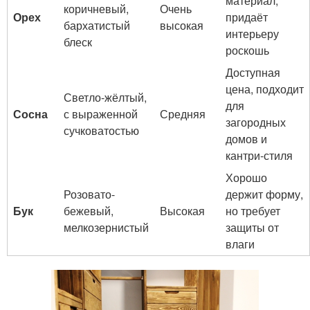
материал,
коричневый,
Очень
Орех
придаёт
бархатистый
высокая
интерьеру
блеск
роскошь
Доступная
цена, подходит
Светло-жёлтый,
для
Сосна
с выраженной
Средняя
загородных
сучковатостью
домов и
кантри-стиля
Хорошо
Розовато-
держит форму,
Бук
бежевый,
Высокая
но требует
мелкозернистый
защиты от
влаги